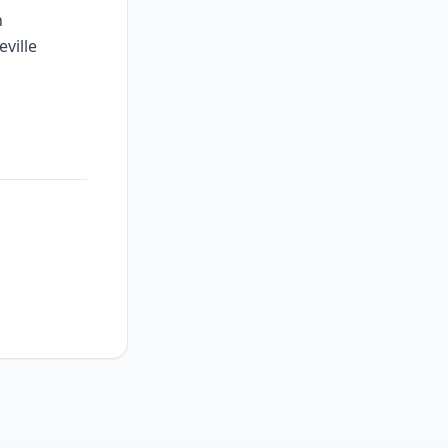
n
eville