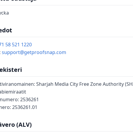
ycka
edot
71 58 521 1220
:
support@getproofsnap.com
kisteri
tiviranomainen: Sharjah Media City Free Zone Authority (S
abiemiraatit
snumero: 2536261
mero: 2536261.01
ävero (ALV)