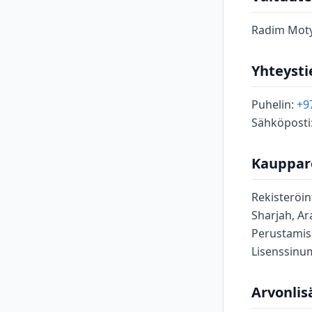
Radim Mot
Yhteysti
Puhelin:
+9
Sähköposti
Kauppare
Rekisteröin
Sharjah, Ar
Perustami
Lisenssinu
Arvonlis