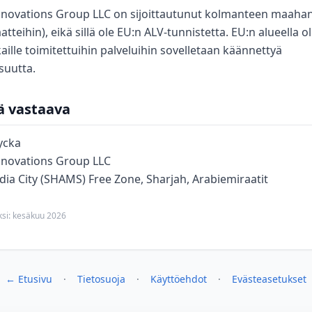
nnovations Group LLC on sijoittautunut kolmanteen maaha
tteihin), eikä sillä ole EU:n ALV-tunnistetta. EU:n alueella ol
kaille toimitettuihin palveluihin sovelletaan käännettyä
isuutta.
tä vastaava
ycka
nnovations Group LLC
ia City (SHAMS) Free Zone, Sharjah, Arabiemiraatit
eksi: kesäkuu 2026
← Etusivu
·
Tietosuoja
·
Käyttöehdot
·
Evästeasetukset