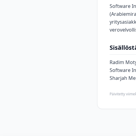
Software I
(Arabiemiraa
yritysasiak
verovelvoll
Sisällös
Radim Mot
Software I
Sharjah Med
Päivitetty viim