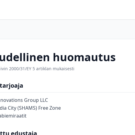
udellinen huomautus
iivin 2000/31/EY 5 artiklan mukaisesti
tarjoaja
nnovations Group LLC
dia City (SHAMS) Free Zone
abiemiraatit
ttu edustaja