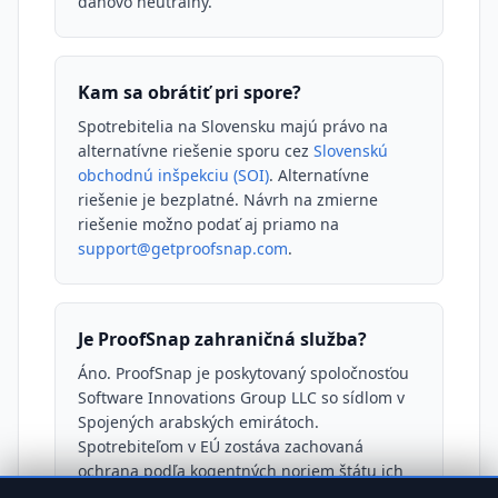
daňovo neutrálny.
Kam sa obrátiť pri spore?
Spotrebitelia na Slovensku majú právo na
alternatívne riešenie sporu cez
Slovenskú
obchodnú inšpekciu (SOI)
. Alternatívne
riešenie je bezplatné. Návrh na zmierne
riešenie možno podať aj priamo na
support@getproofsnap.com
.
Je ProofSnap zahraničná služba?
Áno. ProofSnap je poskytovaný spoločnosťou
Software Innovations Group LLC so sídlom v
Spojených arabských emirátoch.
Spotrebiteľom v EÚ zostáva zachovaná
ochrana podľa kogentných noriem štátu ich
obvyklého pobytu (čl. 6 nariadenia Rím I).