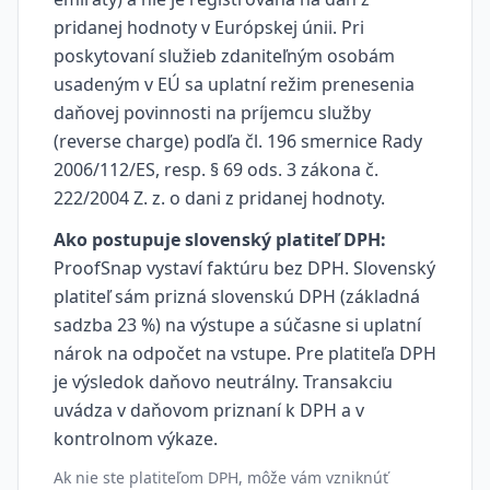
pridanej hodnoty v Európskej únii. Pri
poskytovaní služieb zdaniteľným osobám
usadeným v EÚ sa uplatní režim prenesenia
daňovej povinnosti na príjemcu služby
(reverse charge) podľa čl. 196 smernice Rady
2006/112/ES, resp. § 69 ods. 3 zákona č.
222/2004 Z. z. o dani z pridanej hodnoty.
Ako postupuje slovenský platiteľ DPH:
ProofSnap vystaví faktúru bez DPH. Slovenský
platiteľ sám prizná slovenskú DPH (základná
sadzba 23 %) na výstupe a súčasne si uplatní
nárok na odpočet na vstupe. Pre platiteľa DPH
je výsledok daňovo neutrálny. Transakciu
uvádza v daňovom priznaní k DPH a v
kontrolnom výkaze.
Ak nie ste platiteľom DPH, môže vám vzniknúť