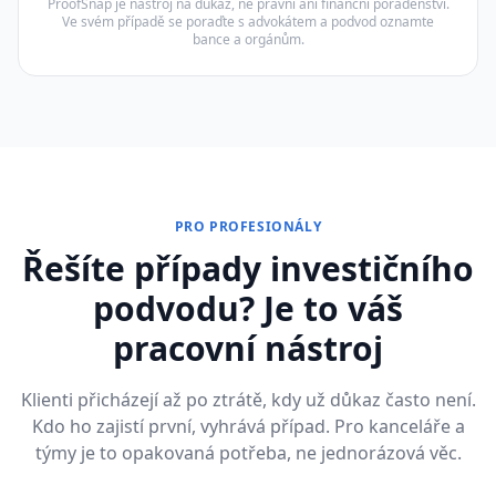
ProofSnap je nástroj na důkaz, ne právní ani finanční poradenství.
Ve svém případě se poraďte s advokátem a podvod oznamte
bance a orgánům.
PRO PROFESIONÁLY
Řešíte případy investičního
podvodu? Je to váš
pracovní nástroj
Klienti přicházejí až po ztrátě, kdy už důkaz často není.
Kdo ho zajistí první, vyhrává případ. Pro kanceláře a
týmy je to opakovaná potřeba, ne jednorázová věc.