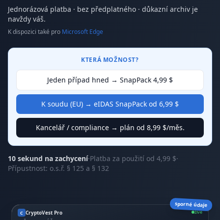
Jednorázová platba · bez předplatného · důkazní archiv je
navždy váš.
K dispozici také pro
Microsoft Edge
KTERÁ MOŽNOST?
Jeden případ hned → SnapPack 4,99 $
K soudu (EU) → eIDAS SnapPack od 6,99 $
Kancelář / compliance → plán od 8,99 $/měs.
10 sekund na zachycení
·
Platba za použití od 4,99 $
·
Přípustnost: o.s.ř. § 125 a § 132
sporné údaje
živě
CryptoVest Pro
C