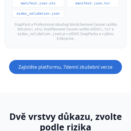
manifest.json.ots
manifest.json.tsr
eidas_validation.json
SnapPack a Professional obsahují blockchainové časové razítko
Bitcoinu (
). Kvalifikované časové razítko eIDAS (
a
.ots
.tsr
) je v eIDAS SnapPacku a v plánu
eidas_validation.json
Enterprise.
Zajistěte platformu, 7denní zkušební verze
Dvě vrstvy důkazu, zvolte
podle rizika