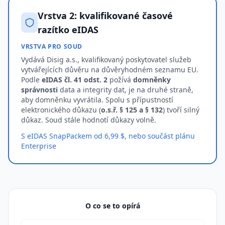
Vrstva 2: kvalifikované časové
razítko eIDAS
VRSTVA PRO SOUD
Vydává Disig a.s., kvalifikovaný poskytovatel služeb
vytvářejících důvěru na důvěryhodném seznamu EU.
Podle
eIDAS čl. 41 odst. 2
požívá
domněnky
správnosti
data a integrity dat, je na druhé straně,
aby domněnku vyvrátila. Spolu s přípustností
elektronického důkazu (
o.s.ř. § 125 a § 132
) tvoří silný
důkaz. Soud stále hodnotí důkazy volně.
S eIDAS SnapPackem od 6,99 $, nebo součást plánu
Enterprise
O co se to opírá