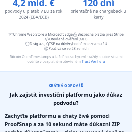
4,2 mld. €
120 dní
podvody u plateb v EU za rok
orientačně na chargeback u
2024 (EBA/ECB)
karty
Chrome Web Store a Microsoft Edge
Bezpečná platba přes Stripe
Otevřené ověření (MIT)
Disig a.s., QTSP na důvěryhodném seznamu EU
Používá se ve 23 zemích
Bitcoin OpenTimestamps u každého zachycení · každý soubor si sami
ověříte v bezplatném otevřeném
Trust Verifieru
KRÁTKÁ ODPOVĚĎ
Jak zajistit investiční platformu jako důkaz
podvodu?
Zachyťte platformu a chaty živě pomocí
ProofSnap a za 10 sekund máte důkazní ZIP