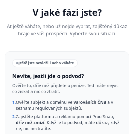
V jaké fázi jste?
Ať ještě váháte, nebo už nejde vybrat, zajištěný důkaz
hraje ve váš prospěch. Vyberte svou situaci.
Ještě jste nevložili nebo váháte
Nevíte, jestli jde o podvod?
Ověřte to, dřív než přijdete o peníze. Teď máte nejvíc
co získat a nic co ztratit.
1.
Ověřte subjekt a doménu ve
varováních ČNB
a v
seznamu regulovaných subjektů.
2.
Zajistěte platformu a reklamu pomocí ProofSnap,
dřív než zmizí
. Když je to podvod, máte důkaz; když
ne, nic neztratíte.