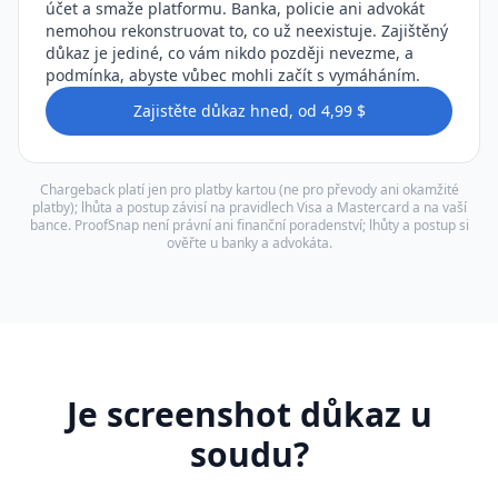
účet a smaže platformu. Banka, policie ani advokát
nemohou rekonstruovat to, co už neexistuje. Zajištěný
důkaz je jediné, co vám nikdo později nevezme, a
podmínka, abyste vůbec mohli začít s vymáháním.
Zajistěte důkaz hned, od 4,99 $
Chargeback platí jen pro platby kartou (ne pro převody ani okamžité
platby); lhůta a postup závisí na pravidlech Visa a Mastercard a na vaší
bance. ProofSnap není právní ani finanční poradenství; lhůty a postup si
ověřte u banky a advokáta.
Je screenshot důkaz u
soudu?