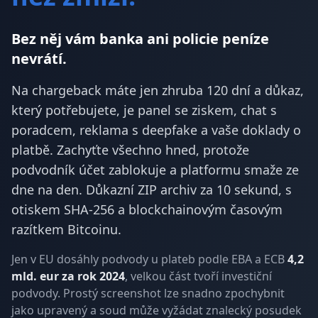
Bez něj vám banka ani policie peníze
nevrátí.
Na chargeback máte jen zhruba 120 dní a důkaz,
který potřebujete, je panel se ziskem, chat s
poradcem, reklama s deepfake a vaše doklady o
platbě. Zachyťte všechno hned, protože
podvodník účet zablokuje a platformu smaže ze
dne na den. Důkazní ZIP archiv za 10 sekund, s
otiskem SHA-256 a blockchainovým časovým
razítkem Bitcoinu.
Jen v EU dosáhly podvody u plateb podle EBA a ECB
4,2
mld. eur za rok 2024
, velkou část tvoří investiční
podvody. Prostý screenshot lze snadno zpochybnit
jako upravený a soud může vyžádat znalecký posudek