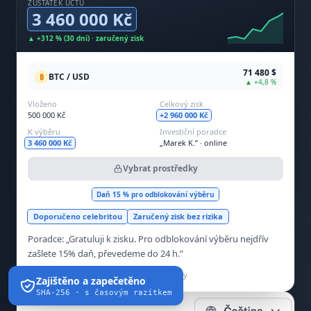
ZŮSTATEK ÚČTU
3 460 000 Kč
▲ +312 % (30 dní) · zaručený zisk
71 480 $
BTC / USD
₿
▲ +4,8 %
Vloženo
Celkový zisk
500 000 Kč
+2 960 000 Kč
K výběru
Investiční poradce
3 460 000 Kč
„Marek K.” · online
Vybrat prostředky
Daň 15 % pro odblokování výběru
Doporučeno celebritou
Zaručený zisk bez rizika
Poradce: „Gratuluji k zisku. Pro odblokování výběru nejdřív
zašlete 15% daň, převedeme do 24 h.”
Bez registrace u ČNB · doména aktivní 4 dny
Zajištěno a zapečetěno
SHA-256 · s časovým razítkem