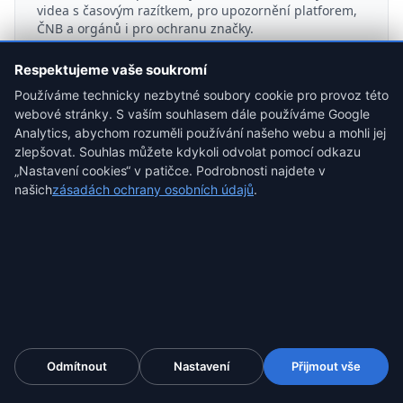
videa s časovým razítkem, pro upozornění platforem,
ČNB a orgánů i pro ochranu značky.
Respektujeme vaše soukromí
Používáme technicky nezbytné soubory cookie pro provoz této
webové stránky. S vaším souhlasem dále používáme Google
Krypto-forenzní, AML a novináři
Analytics, abychom rozuměli používání našeho webu a mohli jej
zlepšovat. Souhlas můžete kdykoli odvolat pomocí odkazu
Zajistěte platformu, adresy peněženek a příspěvky s
adresami, dřív než zmizí. Snímek zdroje, který obstojí
„Nastavení cookies“ v patičce. Podrobnosti najdete v
u soudu, jako podklad pro analýzu, posudek i
našich
zásadách ochrany osobních údajů
.
reportáž, s otiskem SHA-256 a časovým razítkem.
Plány pro kanceláře a týmy ↓
Týmové účty · kvalifikovaná časová razítka eIDAS · daňově uznatelný
náklad na podnikání
Odmítnout
Nastavení
Přijmout vše
Zajistěte důkaz, od 4,99 $