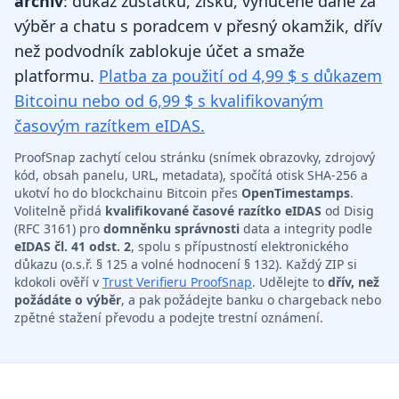
archiv
: důkaz zůstatku, zisku, vynucené daně za
výběr a chatu s poradcem v přesný okamžik, dřív
než podvodník zablokuje účet a smaže
platformu.
Platba za použití od 4,99 $ s důkazem
Bitcoinu nebo od 6,99 $ s kvalifikovaným
časovým razítkem eIDAS.
ProofSnap zachytí celou stránku (snímek obrazovky, zdrojový
kód, obsah panelu, URL, metadata), spočítá otisk SHA-256 a
ukotví ho do blockchainu Bitcoin přes
OpenTimestamps
.
Volitelně přidá
kvalifikované časové razítko eIDAS
od Disig
(RFC 3161) pro
domněnku správnosti
data a integrity podle
eIDAS čl. 41 odst. 2
, spolu s přípustností elektronického
důkazu (o.s.ř. § 125 a volné hodnocení § 132). Každý ZIP si
kdokoli ověří v
Trust Verifieru ProofSnap
. Udělejte to
dřív, než
požádáte o výběr
, a pak požádejte banku o chargeback nebo
zpětné stažení převodu a podejte trestní oznámení.