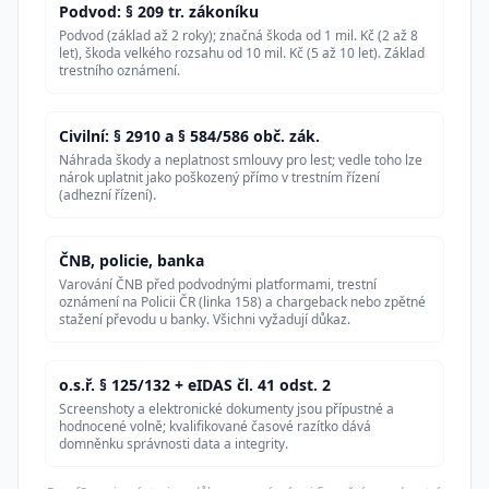
Podvod: § 209 tr. zákoníku
Podvod (základ až 2 roky); značná škoda od 1 mil. Kč (2 až 8
let), škoda velkého rozsahu od 10 mil. Kč (5 až 10 let). Základ
trestního oznámení.
Civilní: § 2910 a § 584/586 obč. zák.
Náhrada škody a neplatnost smlouvy pro lest; vedle toho lze
nárok uplatnit jako poškozený přímo v trestním řízení
(adhezní řízení).
ČNB, policie, banka
Varování ČNB před podvodnými platformami, trestní
oznámení na Policii ČR (linka 158) a chargeback nebo zpětné
stažení převodu u banky. Všichni vyžadují důkaz.
o.s.ř. § 125/132 + eIDAS čl. 41 odst. 2
Screenshoty a elektronické dokumenty jsou přípustné a
hodnocené volně; kvalifikované časové razítko dává
domněnku správnosti data a integrity.