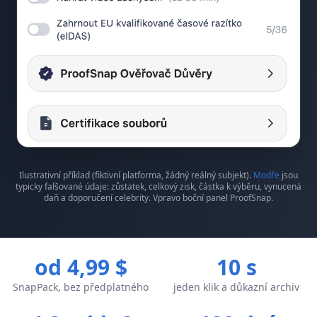
Ilustrativní příklad (fiktivní platforma, žádný reálný subjekt).
Modře
jsou
typicky falšované údaje: zůstatek, celkový zisk, částka k výběru, vynucená
daň a doporučení celebrity. Vpravo boční panel ProofSnap.
od 4,99 $
10 s
SnapPack, bez předplatného
jeden klik a důkazní archiv