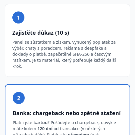
1
Zajistěte důkaz (10 s)
Panel se zůstatkem a ziskem, vynucený poplatek za
výběr, chaty s poradcem, reklama s deepfake a
doklady o platbě, zapečetěné SHA-256 a časovým
razítkem. Je to materiál, který potřebuje každý další
krok.
2
Banka: chargeback nebo zpětné stažení
Platili jste
kartou
? Požádejte o chargeback, obvykle
máte kolem
120 dní
od transakce (v některých
případech déle). Platili jste
převodem
(pak