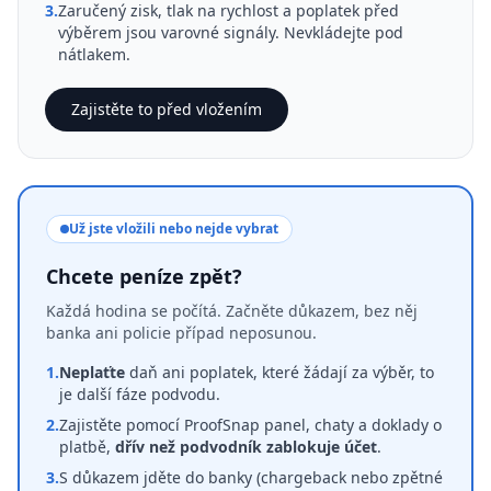
3.
Zaručený zisk, tlak na rychlost a poplatek před
výběrem jsou varovné signály. Nevkládejte pod
nátlakem.
Zajistěte to před vložením
Už jste vložili nebo nejde vybrat
Chcete peníze zpět?
Každá hodina se počítá. Začněte důkazem, bez něj
banka ani policie případ neposunou.
1.
Neplaťte
daň ani poplatek, které žádají za výběr, to
je další fáze podvodu.
2.
Zajistěte pomocí ProofSnap panel, chaty a doklady o
platbě,
dřív než podvodník zablokuje účet
.
3.
S důkazem jděte do banky (chargeback nebo zpětné