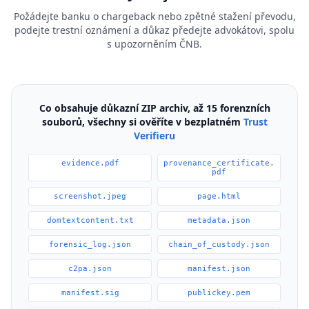
Požádejte banku o chargeback nebo zpětné stažení převodu,
podejte trestní oznámení a důkaz předejte advokátovi, spolu
s upozorněním ČNB.
Co obsahuje důkazní ZIP archiv, až 15 forenzních
souborů, všechny si ověříte v bezplatném
Trust
Verifieru
evidence.pdf
provenance_certificate.
pdf
screenshot.jpeg
page.html
domtextcontent.txt
metadata.json
forensic_log.json
chain_of_custody.json
c2pa.json
manifest.json
manifest.sig
publickey.pem