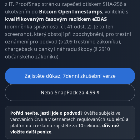
z IT. ProofSnap stránku zapečetí otiskem SHA-256 a
ukotvením do
Bitcoin OpenTimestamps
, volitelně s
kvalifikovaným časovým razítkem eIDAS
(domněnka správnosti, čl. 41 odst. 2). Je to ten
screenshot, který obstojí při zpochybnění, pro trestní
oznámení pro podvod (§ 209 trestního zákoníku),
chargeback u banky i náhradu škody (§ 2910
občanského zákoníku).
Zajistěte důkaz, 7denní zkušební verze
Nebo SnapPack za 4,99 $
Pořád nevíte, jestli jde o podvod?
Ověřte subjekt ve
varováních ČNB a v seznamech regulovaných subjektů a
platformu i reklamu zajistěte za 10 sekund,
dřív než
vložíte další peníze
.