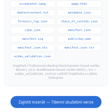
screenshot.jpeg
page.html
domtextcontent.txt
metadata.json
forensic_log.json
chain_of_custody.json
c2pa.json
manifest.json
manifest.sig
publickey.pem
manifest.json.ots
manifest.json.tsr
eidas_validation.json
SnapPack i Professional obsahují blockchainové časové razítko
Bitcoin (
). Kvalifikované časové razítko eIDAS (
+
.ots
.tsr
) je v eIDAS SnapPacku a v plánu
eidas_validation.json
Enterprise.
Zajistit inzerát — 7denní zkušební verze