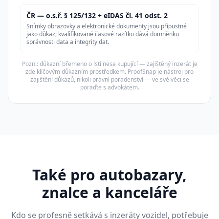
ČR — o.s.ř. § 125/132 + eIDAS čl. 41 odst. 2
Snímky obrazovky a elektronické dokumenty jsou přípustné
jako důkaz; kvalifikované časové razítko dává domněnku
správnosti data a integrity dat.
Pozn.: důkazní břemeno o lsti nese kupující — zajištěný inzerát je
zde klíčovým důkazním prostředkem. ProofSnap je nástroj pro
zajištění důkazů, nikoli právní poradenství — ve své věci se
poraďte s advokátem.
Také pro autobazary,
znalce a kanceláře
Kdo se profesně setkává s inzeráty vozidel, potřebuje