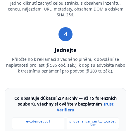
Jedno kliknutí zachytí celou stránku s obsahem inzerátu,
cenou, nájezdem, URL, metadaty, obsahem DOM a otiskem
SHA-256.
4
Jednejte
Přiložte ho k reklamaci z vadného plnění, k dovolání se
neplatnosti pro lest (§ 586 obč. zák.), k dopisu advokáta nebo
k trestnímu oznámení pro podvod (§ 209 tr. zák.).
Co obsahuje důkazní ZIP archiv — až 15 forenzních
souborů, všechny si ověříte v bezplatném
Trust
Verifieru
evidence.pdf
provenance_certificate.
pdf