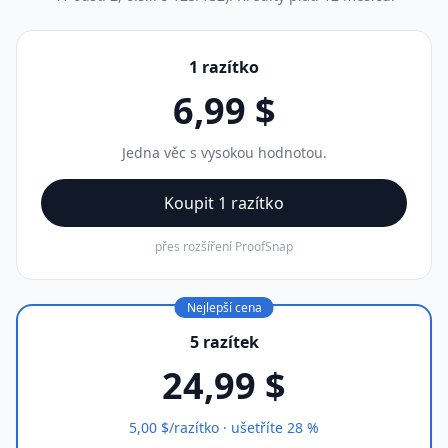
1 razítko
6,99 $
Jedna věc s vysokou hodnotou.
Koupit 1 razítko
přes rozšíření ProofSnap
Nejlepší cena
5 razítek
24,99 $
5,00 $/razítko · ušetříte 28 %