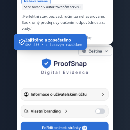
Nehavarované
Servisováno v autorizovaném servisu
„Perfektní stav, bez vad, ručím za nehavarované.
Soukromý prodej s vyloučením odpovědnosti za
vady.“
Soukromá osoba · 110 00 Praha · aktivní 3 dny
Zajištěno a zapečetěno
SHA-256 · s časovým razítkem