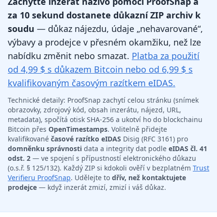
Zachyťte inzerát naživo pomocí ProofSnap a
za 10 sekund dostanete důkazní ZIP archiv k
soudu
— důkaz nájezdu, údaje „nehavarované“,
výbavy a prodejce v přesném okamžiku, než lze
nabídku změnit nebo smazat.
Platba za použití
od 4,99 $ s důkazem Bitcoin nebo od 6,99 $ s
kvalifikovaným časovým razítkem eIDAS.
Technické detaily: ProofSnap zachytí celou stránku (snímek
obrazovky, zdrojový kód, obsah inzerátu, nájezd, URL,
metadata), spočítá otisk SHA-256 a ukotví ho do blockchainu
Bitcoin přes
OpenTimestamps
. Volitelně přidejte
kvalifikované
časové razítko eIDAS
Disig (RFC 3161) pro
domněnku správnosti
data a integrity dat podle
eIDAS čl. 41
odst. 2
— ve spojení s přípustností elektronického důkazu
(o.s.ř. § 125/132). Každý ZIP si kdokoli ověří v bezplatném
Trust
Verifieru ProofSnap
. Udělejte to
dřív, než kontaktujete
prodejce
— když inzerát zmizí, zmizí i váš důkaz.