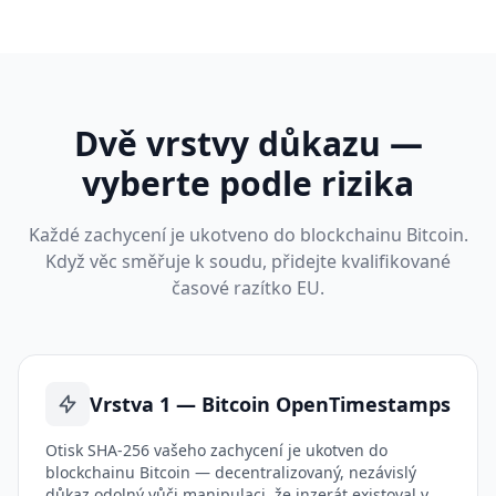
Dvě vrstvy důkazu —
vyberte podle rizika
Každé zachycení je ukotveno do blockchainu Bitcoin.
Když věc směřuje k soudu, přidejte kvalifikované
časové razítko EU.
Vrstva 1 — Bitcoin OpenTimestamps
Otisk SHA-256 vašeho zachycení je ukotven do
blockchainu Bitcoin — decentralizovaný, nezávislý
důkaz odolný vůči manipulaci, že inzerát existoval v