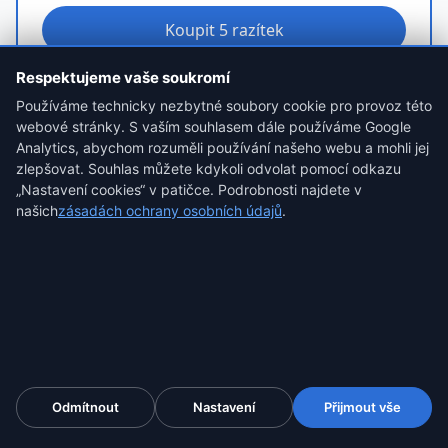
Koupit 5 razítek
přes rozšíření ProofSnap
Respektujeme vaše soukromí
Používáme technicky nezbytné soubory cookie pro provoz této
webové stránky. S vaším souhlasem dále používáme Google
Analytics, abychom rozuměli používání našeho webu a mohli jej
10 razítek
zlepšovat. Souhlas můžete kdykoli odvolat pomocí odkazu
„Nastavení cookies“ v patičce. Podrobnosti najdete v
49,99 $
našich
zásadách ochrany osobních údajů
.
5,00 $/razítko · několik vozidel.
Koupit 10 razítek
přes rozšíření ProofSnap
Každé zachycení eIDAS SnapPack obsahuje i kotvu Bitcoin
Odmítnout
Nastavení
Přijmout vše
Zajistit inzerát — od 4,99 $
OpenTimestamps — obě vrstvy v jednom ZIP.