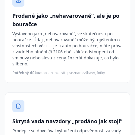
Prodané jako „nehavarované“, ale je po
bouračce
Vystaveno jako „nehavarované“, ve skutečnosti po
bouračce. Údaj „nehavarované“ může být ujištěním o
vlastnostech věci — je-li auto po bouračce, máte práva
z vadného plnění (§ 2106 obč. zák.): odstoupení od
smlouvy nebo slevu z ceny. Inzerát dokazuje, co bylo
slíbeno.
Potřebný důkaz:
obsah inzerátu, seznam výbavy, fotky
Skrytá vada navzdory „prodáno jak stojí“
Prodejce se dovolával vyloučení odpovědnosti za vady