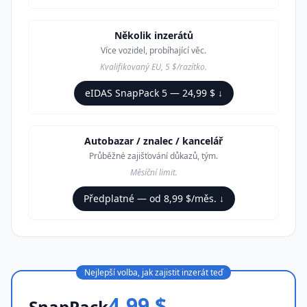
Několik inzerátů
Více vozidel, probíhající věc.
Kvalifikovaný EU, 5 $/razítko.
eIDAS SnapPack 5 — 24,99 $ ↓
Autobazar / znalec / kancelář
Průběžné zajišťování důkazů, tým.
Měsíční limit.
Předplatné — od 8,99 $/měs. ↓
Nejlepší volba, jak zajistit inzerát teď
4,99 $
SnapPack