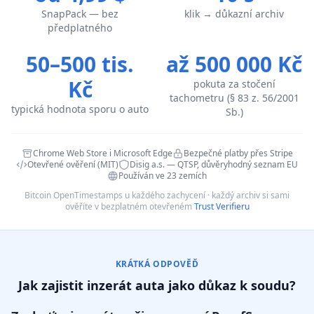
SnapPack — bez
klik → důkazní archiv
předplatného
50–500 tis.
až 500 000 Kč
Kč
pokuta za stočení
tachometru (§ 83 z. 56/2001
typická hodnota sporu o auto
Sb.)
Chrome Web Store i Microsoft Edge
Bezpečné platby přes Stripe
Otevřené ověření (MIT)
Disig a.s. — QTSP, důvěryhodný seznam EU
Používán ve 23 zemích
Bitcoin OpenTimestamps u každého zachycení · každý archiv si sami
ověříte v bezplatném otevřeném
Trust Verifieru
KRÁTKÁ ODPOVĚĎ
Jak zajistit inzerát auta jako důkaz k soudu?