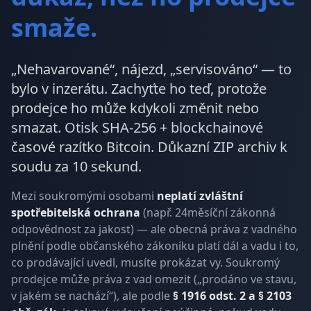
smaže.
„Nehavarované“, nájezd, „servisováno“ — to
bylo v inzerátu. Zachyťte ho teď, protože
prodejce ho může kdykoli změnit nebo
smazat. Otisk SHA-256 + blockchainové
časové razítko Bitcoin. Důkazní ZIP archiv k
soudu za 10 sekund.
Mezi soukromými osobami
neplatí zvláštní
spotřebitelská ochrana
(např. 24měsíční zákonná
odpovědnost za jakost) — ale obecná práva z vadného
plnění podle občanského zákoníku platí dál a vadu i to,
co prodávající uvedl, musíte prokázat vy. Soukromý
prodejce může práva z vad omezit („prodáno ve stavu,
v jakém se nachází“), ale podle
§ 1916 odst. 2 a § 2103