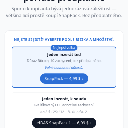
Spor o koupi auta bývá jednorázová záležitost —
většina lidí prostě koupí SnapPack. Bez předplatného.
NEJSTE SI JISTÍ? VYBERTE PODLE RIZIKA A MNOŽSTVÍ.
Nejlepší volba
Jeden inzerát teď
Důkaz Bitcoin, 10 zachycení, bez předplatného.
Volné hodnocení důkazů.
SnapPack — 4,99 $ ↓
Jeden inzerát, k soudu
Kvalifikovaný EU, jednotlivé zachycení.
o.s.ř. § 125/132 + čl. 41 odst. 2.
eIDAS SnapPack 1 — 6,99 $ ↓