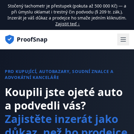
Stočený tachometr je přestupek (pokuta až 500 000 Kč) — a
při úmyslu oklamat i trestný čin podvodu (§ 209 tr. zák.).
Inzerát je váš důkaz a prodejce ho smaže jedním kliknutím.
Zajistit teď ↓
ProofSnap
PRO KUPUJÍCÍ, AUTOBAZARY, SOUDNÍ ZNALCE A
ADVOKÁTNÍ KANCELÁŘE
Koupili jste ojeté auto
a podvedli vás?
Zajistěte inzerát jako
důkaz, než ho prodejce