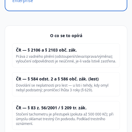
Enterprise
O co se to opírá
ČR — § 2106 a § 2103 obč. zák.
Práva z vadného plnění (odstoupení/sleva/oprava/výměna);
vyloučení odpovědnosti je neúčinné, je-li vada lstivě zastřena.
ČR — § 584 odst. 2 a § 586 obč. zák. (lest)
Dovolání se neplatnosti pro lest — u lsti i tehdy, kdy omyl
nebyl podstatný; promlčecí lhůta 3 roky (§ 629).
ČR — § 83 z. 56/2001 / § 209 tr. zák.
Stočení tachometru je přestupek (pokuta až 500 000 Kč); při
úmyslu oklamat trestný čin podvodu. Podklad trestního
oznámení.