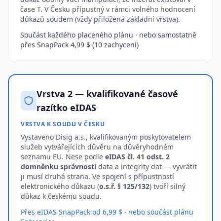
čase T. V Česku přípustný v rámci volného hodnocení
důkazů soudem (vždy přiložená základní vrstva).
Součást každého placeného plánu · nebo samostatně
přes SnapPack 4,99 $ (10 zachycení)
Vrstva 2 — kvalifikované časové
razítko eIDAS
VRSTVA K SOUDU V ČESKU
Vystaveno Disig a.s., kvalifikovaným poskytovatelem
služeb vytvářejících důvěru na důvěryhodném
seznamu EU. Nese podle
eIDAS čl. 41 odst. 2
domněnku správnosti
data a integrity dat — vyvrátit
ji musí druhá strana. Ve spojení s přípustností
elektronického důkazu (
o.s.ř. § 125/132
) tvoří silný
důkaz k českému soudu.
Přes eIDAS SnapPack od 6,99 $ · nebo součást plánu