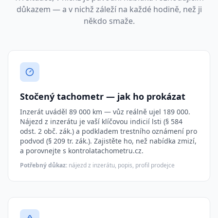
důkazem — a v nichž záleží na každé hodině, než ji
někdo smaže.
Stočený tachometr — jak ho prokázat
Inzerát uváděl 89 000 km — vůz reálně ujel 189 000.
Nájezd z inzerátu je vaší klíčovou indicií lsti (§ 584
odst. 2 obč. zák.) a podkladem trestního oznámení pro
podvod (§ 209 tr. zák.). Zajistěte ho, než nabídka zmizí,
a porovnejte s kontrolatachometru.cz.
Potřebný důkaz:
nájezd z inzerátu, popis, profil prodejce