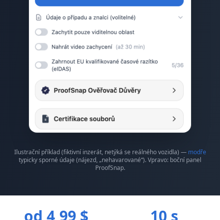
Ilustrační příklad (fiktivní inzerát, netýká se reálného vozidla) —
modře
typicky sporné údaje (nájezd, „nehavarované“). Vpravo: boční panel
ProofSnap.
od 4,99 $
10 s