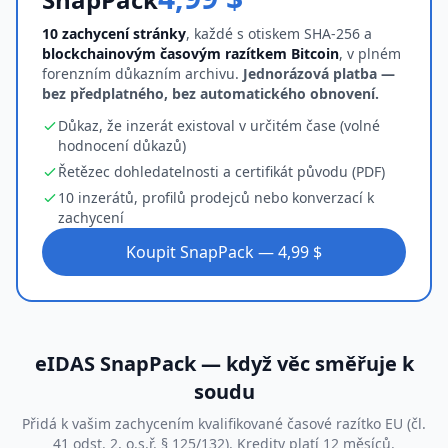
10 zachycení stránky
, každé s otiskem SHA-256 a
blockchainovým časovým razítkem Bitcoin
, v plném
forenzním důkazním archivu.
Jednorázová platba —
bez předplatného, bez automatického obnovení.
Důkaz, že inzerát existoval v určitém čase (volné
hodnocení důkazů)
Řetězec dohledatelnosti a certifikát původu (PDF)
10 inzerátů, profilů prodejců nebo konverzací k
zachycení
Koupit SnapPack — 4,99 $
eIDAS SnapPack — když věc směřuje k
soudu
Přidá k vašim zachycením kvalifikované časové razítko EU (čl.
41 odst. 2, o.s.ř. § 125/132). Kredity platí 12 měsíců.