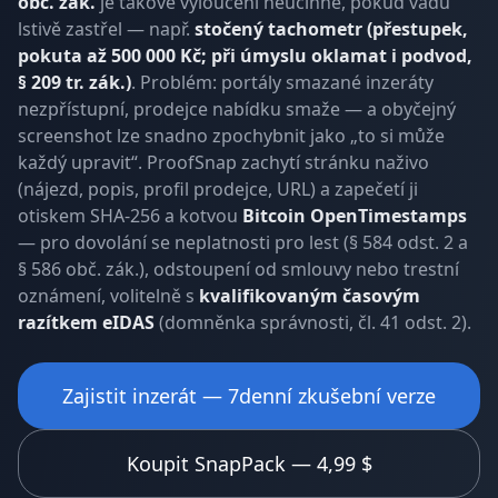
obč. zák.
je takové vyloučení neúčinné, pokud vadu
lstivě zastřel — např.
stočený tachometr (přestupek,
pokuta až 500 000 Kč; při úmyslu oklamat i podvod,
§ 209 tr. zák.)
. Problém: portály smazané inzeráty
nezpřístupní, prodejce nabídku smaže — a obyčejný
screenshot lze snadno zpochybnit jako „to si může
každý upravit“. ProofSnap zachytí stránku naživo
(nájezd, popis, profil prodejce, URL) a zapečetí ji
otiskem SHA-256 a kotvou
Bitcoin OpenTimestamps
— pro dovolání se neplatnosti pro lest (§ 584 odst. 2 a
§ 586 obč. zák.), odstoupení od smlouvy nebo trestní
oznámení, volitelně s
kvalifikovaným časovým
razítkem eIDAS
(domněnka správnosti, čl. 41 odst. 2).
Zajistit inzerát — 7denní zkušební verze
Koupit SnapPack — 4,99 $