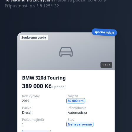
Přípustnost: o.s.ř. § 125/132
sporné údaje
Soukromá osoba
1 / 14
BMW 320d Touring
389 000 Kč
k jednání
Rok výroby
Nájezd
2019
89 000 km
Palivo
Převodovka
Diesel
Automatická
Počet majitelů
Stav
1
Nehavarované