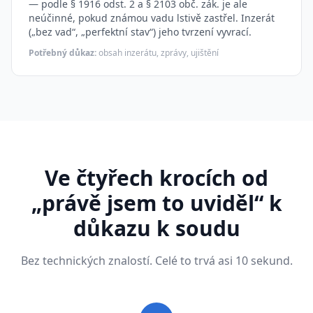
— podle § 1916 odst. 2 a § 2103 obč. zák. je ale
neúčinné, pokud známou vadu lstivě zastřel. Inzerát
(„bez vad“, „perfektní stav“) jeho tvrzení vyvrací.
Potřebný důkaz:
obsah inzerátu, zprávy, ujištění
Ve čtyřech krocích od
„právě jsem to uviděl“ k
důkazu k soudu
Bez technických znalostí. Celé to trvá asi 10 sekund.