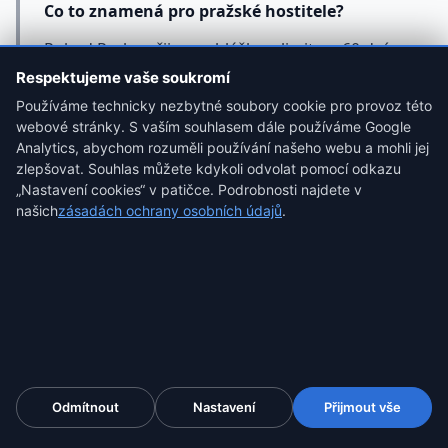
Co to znamená pro pražské hostitele?
Pokud Praha přijme vyhlášku s limitem 60 dní,
budete muset dokumentovat každou noc
Respektujeme vaše soukromí
pronájmu. Při kontrole budete muset prokázat,
Používáme technicky nezbytné soubory cookie pro provoz této
webové stránky. S vaším souhlasem dále používáme Google
že jste limit nepřekročili.
Analytics, abychom rozuměli používání našeho webu a mohli jej
zlepšovat. Souhlas můžete kdykoli odvolat pomocí odkazu
Řešení:
Zachyťte svůj kalendář na Airbnb i
„Nastavení cookies“ v patičce. Podrobnosti najdete v
Booking.com na začátku každého měsíce.
našich
zásadách ochrany osobních údajů
.
Blockchain timestamp dokazuje, kolik nocí jste
měli obsazených k danému datu.
Kolaudační past: Stavební zákon a „změna
účelu užívání"
Odmítnout
Nastavení
Přijmout vše
V roce 2026 stavební úřady v Praze začnou