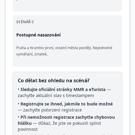
SCÉNÁŘ C
Postupné nasazování
Praha a Krumlov první, ostatní města později. Nejednotné
vymáhání, zmatek.
Co dělat bez ohledu na scénář
•
Sledujte oficiální stránky MMR a eTurista
—
zachyťte aktuální stav s timestampem
•
Registrujte se ihned, jakmile to bude možné
— zachyťte potvrzení registrace
•
Při nemožnosti registrace zachyťte chybovou
hlášku
— důkaz, že jste se pokusili splnit
povinnost