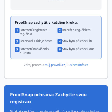
ProofSnap zachytit v každém kroku:
Potvrzení registrace +
Inzerát s reg. číslem
1
2
reg. číslo
Rezervaci + údaje hosta
Stav bytu při check-in
3
4
Potvrzení nahlášení v
Stav bytu při check-out
5
6
eTurista
Zdroj procesu:
muj-pravnik.cz
,
BusinessInfo.cz
ProofSnap ochrana: Zachyťte svou
registraci
Státní systémy mohou mít výpadky nebo chyby.