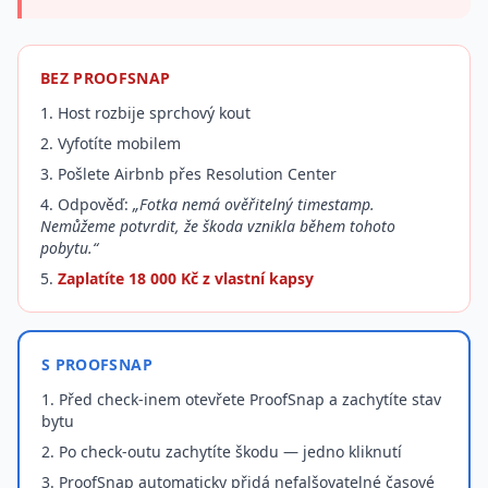
BEZ PROOFSNAP
1. Host rozbije sprchový kout
2. Vyfotíte mobilem
3. Pošlete Airbnb přes Resolution Center
4. Odpověď:
„Fotka nemá ověřitelný timestamp.
Nemůžeme potvrdit, že škoda vznikla během tohoto
pobytu.“
5.
Zaplatíte 18 000 Kč z vlastní kapsy
S PROOFSNAP
1. Před check-inem otevřete ProofSnap a zachytíte stav
bytu
2. Po check-outu zachytíte škodu — jedno kliknutí
3. ProofSnap automaticky přidá nefalšovatelné časové