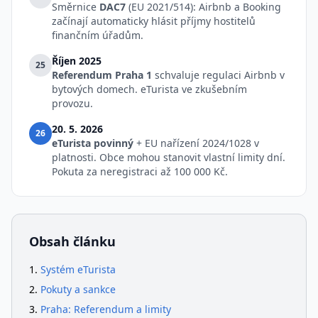
Směrnice
DAC7
(EU 2021/514): Airbnb a Booking
začínají automaticky hlásit příjmy hostitelů
finančním úřadům.
Říjen 2025
25
Referendum Praha 1
schvaluje regulaci Airbnb v
bytových domech. eTurista ve zkušebním
provozu.
20. 5. 2026
26
eTurista povinný
+ EU nařízení 2024/1028 v
platnosti. Obce mohou stanovit vlastní limity dní.
Pokuta za neregistraci až 100 000 Kč.
Obsah článku
Systém eTurista
Pokuty a sankce
Praha: Referendum a limity