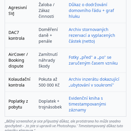
Žaloba /
Důkaz o dodržování
Agresivní
Zákaz
domovního řádu + graf
SVJ
činnosti
hluku
Doměření
Archiv stornovaných
DAC7
daně +
rezervací a vyplacených
kontrola
penále
částek (netto)
AirCover /
Zamítnutí
Fotky „před" a „po" se
Booking
náhrady
zaručeným časem vzniku
dispute
škody
Kolaudační
Pokuta až
Archiv inzerátu dokazující
kontrola
500 000 Kč
„ubytování v soukromí"
Evidenční kniha s
Poplatky z
Doplatek +
timestampovanými
pobytu
trojnásobek
záznamy
„Běžný screenshot je sice přípustný důkaz, ale protistrana ho může snadno
zpochybnit – ‚to jste si upravili ve Photoshopu.' Timestampovaný důkaz tuto
námitku eliminuje."