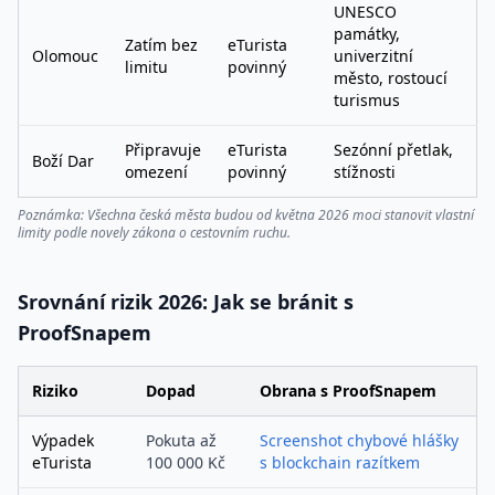
UNESCO
památky,
Zatím bez
eTurista
Olomouc
univerzitní
limitu
povinný
město, rostoucí
turismus
Připravuje
eTurista
Sezónní přetlak,
Boží Dar
omezení
povinný
stížnosti
Poznámka: Všechna česká města budou od května 2026 moci stanovit vlastní
limity podle novely zákona o cestovním ruchu.
Srovnání rizik 2026: Jak se bránit s
ProofSnapem
Riziko
Dopad
Obrana s ProofSnapem
Výpadek
Pokuta až
Screenshot chybové hlášky
eTurista
100 000 Kč
s blockchain razítkem