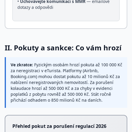
•
Uchovávejte komunikaci s MMR
— emailové
dotazy a odpovědi
II. Pokuty a sankce: Co vám hrozí
Ve zkratce:
Fyzickým osobám hrozí pokuta až
100 000 Kč
za neregistraci v eTurista. Platformy (Airbnb,
Booking.com) mohou dostat pokutu až
10 milionů Kč
za
nabízení neregistrovaných nemovitostí. Za porušení
kolaudace hrozí až
500 000 Kč
a za chyby v evidenci
poplatků z pobytu rovněž až
500 000 Kč
. Stát ročně
přichází odhadem o
850 milionů Kč
na daních.
Přehled pokut za porušení regulací 2026