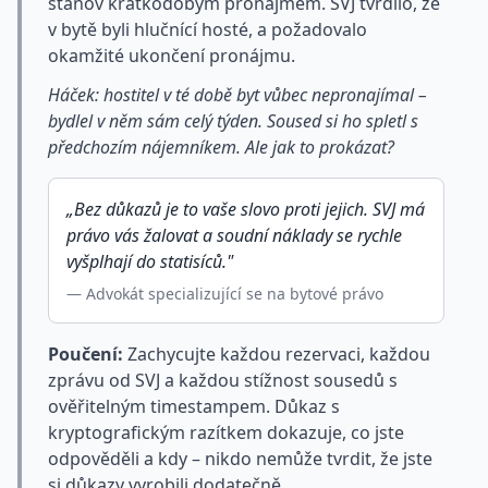
stanov krátkodobým pronájmem. SVJ tvrdilo, že
v bytě byli hlučnící hosté, a požadovalo
okamžité ukončení pronájmu.
Háček: hostitel v té době byt vůbec nepronajímal –
bydlel v něm sám celý týden. Soused si ho spletl s
předchozím nájemníkem. Ale jak to prokázat?
„Bez důkazů je to vaše slovo proti jejich. SVJ má
právo vás žalovat a soudní náklady se rychle
vyšplhají do statisíců."
— Advokát specializující se na bytové právo
Poučení:
Zachycujte každou rezervaci, každou
zprávu od SVJ a každou stížnost sousedů s
ověřitelným timestampem. Důkaz s
kryptografickým razítkem dokazuje, co jste
odpověděli a kdy – nikdo nemůže tvrdit, že jste
si důkazy vyrobili dodatečně.