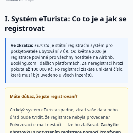
I. Systém eTurista: Co to je a jak se
registrovat
Ve zkratce:
eTurista
je státní registrační systém pro
poskytovatele ubytování v ČR. Od
května 2026
je
registrace povinná pro všechny hostitele na Airbnb,
Booking.com i dalších platformách. Za neregistraci hrozí
pokuta až
100 000 Kč
. Po registraci získáte unikátní číslo,
které musí být uvedeno u všech inzerátů.
Máte důkaz, že jste registrovaní?
Co když systém eTurista spadne, ztratí vaše data nebo
úřad bude tvrdit, že registrace nebyla provedena?
Potvrzovací e-mail nestačí — lze ho zfalšovat.
Zachyťte
obrazovku s potvrzením registrace pomocí ProofSnap