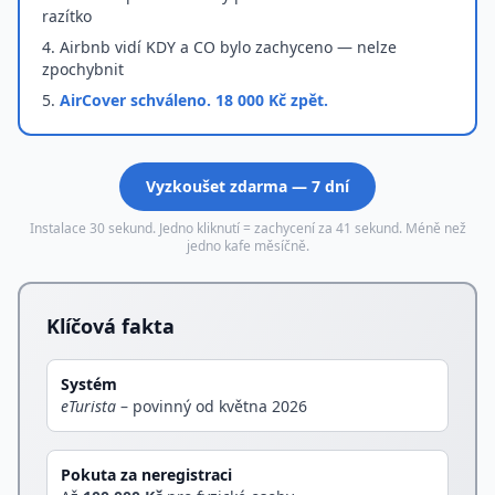
razítko
4. Airbnb vidí KDY a CO bylo zachyceno — nelze
zpochybnit
5.
AirCover schváleno. 18 000 Kč zpět.
Vyzkoušet zdarma — 7 dní
Instalace 30 sekund. Jedno kliknutí = zachycení za 41 sekund. Méně než
jedno kafe měsíčně.
Klíčová fakta
Systém
eTurista
– povinný od
května 2026
Pokuta za neregistraci