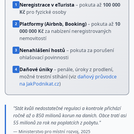
Neregistrace v eTurista
– pokuta až
100 000
1
Kč
pro fyzické osoby
Platformy (Airbnb, Booking)
– pokuta až
10
2
000 000 Kč
za nabízení neregistrovaných
nemovitostí
Nenahlášení hostů
– pokuta za porušení
3
ohlašovací povinnosti
Daňové úniky
– penále, úroky z prodlení,
4
možné trestní stíhání (viz
daňový průvodce
na JakPodnikat.cz
)
"Stát kvůli nedostatečné regulaci a kontrole přichází
ročně až o 850 milionů korun na daních. Obce tratí asi
55 milionů za rok na poplatcích z pobytu."
— Ministerstvo pro místní rozvoj, 2025