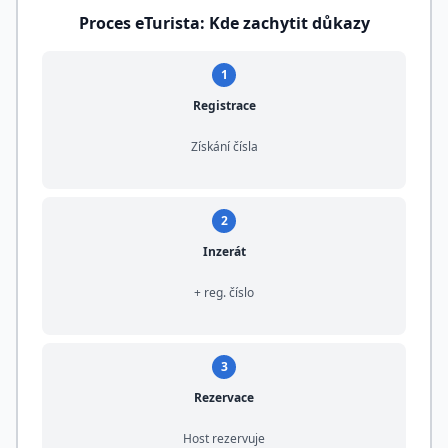
Proces eTurista: Kde zachytit důkazy
1
Registrace
Získání čísla
2
Inzerát
+ reg. číslo
3
Rezervace
Host rezervuje