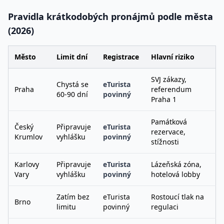
Pravidla krátkodobých pronájmů podle města
(2026)
Město
Limit dní
Registrace
Hlavní riziko
SVJ zákazy,
Chystá se
eTurista
Praha
referendum
60-90 dní
povinný
Praha 1
Památková
Český
Připravuje
eTurista
rezervace,
Krumlov
vyhlášku
povinný
stížnosti
Karlovy
Připravuje
eTurista
Lázeňská zóna,
Vary
vyhlášku
povinný
hotelová lobby
Zatím bez
eTurista
Rostoucí tlak na
Brno
limitu
povinný
regulaci