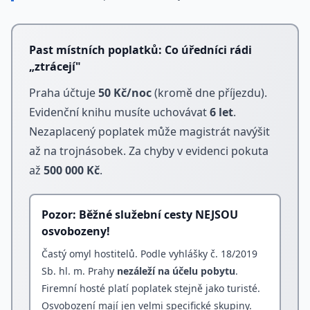
Past místních poplatků: Co úředníci rádi
„ztrácejí"
Praha účtuje
50 Kč
/noc
(kromě dne příjezdu).
Evidenční knihu musíte uchovávat
6 let
.
Nezaplacený poplatek může magistrát navýšit
až na trojnásobek. Za chyby v evidenci pokuta
až
500 000 Kč
.
Pozor: Běžné služební cesty NEJSOU
osvobozeny!
Častý omyl hostitelů. Podle vyhlášky č. 18/2019
Sb. hl. m. Prahy
nezáleží na účelu pobytu
.
Firemní hosté platí poplatek stejně jako turisté.
Osvobození mají jen velmi specifické skupiny.