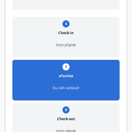
4
Check-in
Host přijede
5
eTurista
Do 24h nahlásit!
6
Check-out
Host odjede