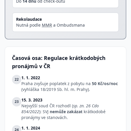
Do
14 dnů
od check-outu
Rekolaudace
Nutná podle
MMR
a Ombudsmana
Časová osa: Regulace krátkodobých
pronájmů v ČR
1. 1. 2022
22
Praha zvyšuje poplatek z pobytu na
50 Kč/os/noc
(vyhláška 18/2019 Sb. hl. m. Prahy).
15. 3. 2023
23
Nejvyšší soud ČR rozhodl (
sp. zn. 26 Cdo
854/2022
): SVJ
nemůže zakázat
krátkodobé
pronájmy ve stanovách.
1. 1. 2024
24