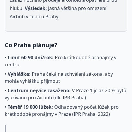
zákaz nočního prodeje alkoholu a opatření proti
hluku.
Výsledek:
Jasná většina pro omezení
Airbnb v centru Prahy.
Co Praha plánuje?
•
Limit 60-90 dní/rok:
Pro krátkodobé pronájmy v
centru
•
Vyhláška:
Praha čeká na schválení zákona, aby
mohla vyhlášku přijmout
•
Centrum nejvíce zasaženo:
V Praze 1 je až 20 % bytů
využíváno pro Airbnb (dle IPR Praha)
•
Téměř 19 000 lůžek:
Odhadovaný počet lůžek pro
krátkodobé pronájmy v Praze (IPR Praha, 2022)