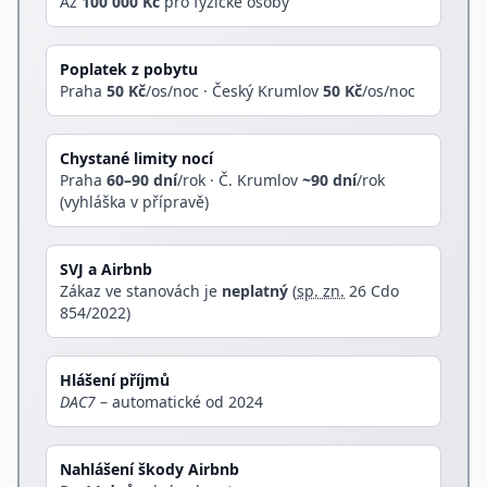
Až
100 000 Kč
pro fyzické osoby
Poplatek z pobytu
Praha
50 Kč
/os/noc · Český Krumlov
50 Kč
/os/noc
Chystané limity nocí
Praha
60–90 dní
/rok · Č. Krumlov
~90 dní
/rok
(vyhláška v přípravě)
SVJ a Airbnb
Zákaz ve stanovách je
neplatný
(
sp. zn.
26 Cdo
854/2022)
Hlášení příjmů
DAC7
– automatické od
2024
Nahlášení škody Airbnb