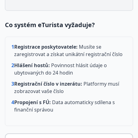
Co systém eTurista vyžaduje?
1
Registrace poskytovatele:
Musíte se
zaregistrovat a získat unikátní registrační číslo
2
Hlášení hostů:
Povinnost hlásit údaje o
ubytovaných do 24 hodin
3
Registrační číslo v inzerátu:
Platformy musí
zobrazovat vaše číslo
4
Propojení s FÚ:
Data automaticky sdílena s
finanční správou