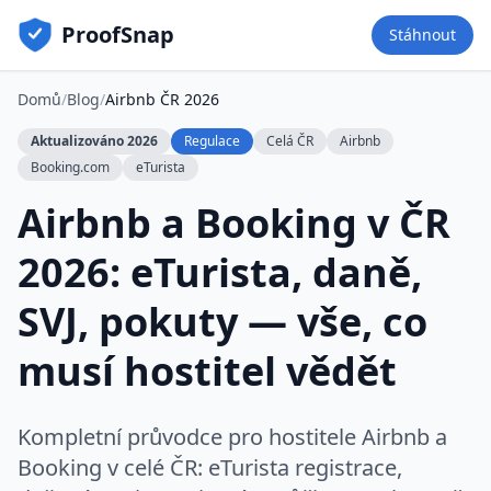
ProofSnap
Stáhnout
Domů
/
Blog
/
Airbnb ČR 2026
Aktualizováno 2026
Regulace
Celá ČR
Airbnb
Booking.com
eTurista
Airbnb a Booking v ČR
2026: eTurista, daně,
SVJ, pokuty — vše, co
musí hostitel vědět
Kompletní průvodce pro hostitele Airbnb a
Booking v celé ČR: eTurista registrace,