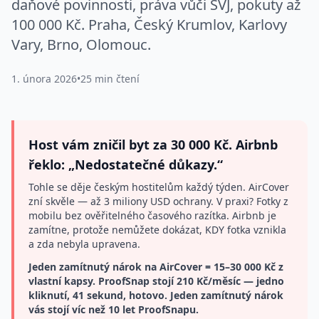
daňové povinnosti, práva vůči SVJ, pokuty až
100 000 Kč. Praha, Český Krumlov, Karlovy
Vary, Brno, Olomouc.
1. února 2026
•
25 min čtení
Host vám zničil byt za 30 000 Kč. Airbnb
řeklo: „Nedostatečné důkazy.“
Tohle se děje českým hostitelům každý týden. AirCover
zní skvěle — až 3 miliony USD ochrany. V praxi? Fotky z
mobilu bez ověřitelného časového razítka. Airbnb je
zamítne, protože nemůžete dokázat, KDY fotka vznikla
a zda nebyla upravena.
Jeden zamítnutý nárok na AirCover = 15–30 000 Kč z
vlastní kapsy. ProofSnap stojí 210 Kč/měsíc — jedno
kliknutí, 41 sekund, hotovo. Jeden zamítnutý nárok
vás stojí víc než 10 let ProofSnapu.