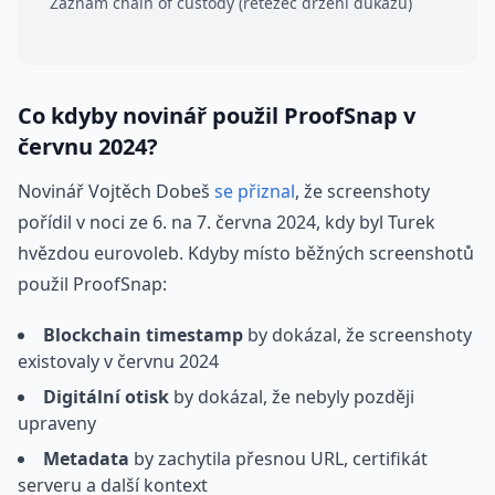
Záznam chain of custody (řetězec držení důkazu)
Co kdyby novinář použil ProofSnap v
červnu 2024?
Novinář Vojtěch Dobeš
se přiznal
, že screenshoty
pořídil v noci ze 6. na 7. června 2024, kdy byl Turek
hvězdou eurovoleb. Kdyby místo běžných screenshotů
použil ProofSnap:
Blockchain timestamp
by dokázal, že screenshoty
existovaly v červnu 2024
Digitální otisk
by dokázal, že nebyly později
upraveny
Metadata
by zachytila přesnou URL, certifikát
serveru a další kontext