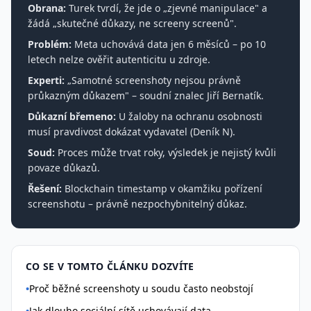
Obrana:
Turek tvrdí, že jde o „zjevné manipulace" a
žádá „skutečné důkazy, ne screeny screenů".
Problém:
Meta uchovává data jen 6 měsíců – po 10
letech nelze ověřit autenticitu u zdroje.
Experti:
„Samotné screenshoty nejsou právně
průkazným důkazem" – soudní znalec Jiří Bernatík.
Důkazní břemeno:
U žaloby na ochranu osobnosti
musí pravdivost dokázat vydavatel (Deník N).
Soud:
Proces může trvat roky, výsledek je nejistý kvůli
povaze důkazů.
Řešení:
Blockchain timestamp v okamžiku pořízení
screenshotu – právně nezpochybnitelný důkaz.
CO SE V TOMTO ČLÁNKU DOZVÍTE
•
Proč běžné screenshoty u soudu často neobstojí
•
Jak dlouho sociální sítě uchovávají data