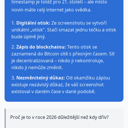
timestamp je totéž pro 21. století – ale místo
novin máte celý internet jako svědka.
Digitální otisk:
Ze screenshotu se vytvoří
unikátní „otisk". Stačí smazat jednu tečku a otisk
bude úplně jiný.
Zápis do blockchainu:
Tento otisk se
zaznamená do Bitcoin sítě s přesným časem. Síť
je decentralizovaná – nikdo ji nekontroluje,
nikdo ji nemůže změnit.
Nezměnitelný důkaz:
Od okamžiku zápisu
existuje nezávislý důkaz, že váš screenshot
existoval v daném čase v dané podobě.
Proč je to v roce 2026 důležitější než kdy dřív?