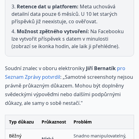
Retence dat u platforem:
Meta uchovává
detailní data pouze 6 měsíců. U 10 let starých
příspěvků již neexistuje, co ověřovat.
Možnost zpětného vytvoření:
Na Facebooku
lze vytvořit příspěvek s datem v minulosti
(zobrazí se ikonka hodin, ale laik ji přehlédne).
Soudní znalec v oboru elektroniky
Jiří Bernatík
pro
Seznam Zprávy potvrdil
: „Samotné screenshoty nejsou
právně průkazným důkazem. Mohou být doplněny
svědeckými výpověďmi nebo dalšími podpůrnými
důkazy, ale samy o sobě nestačí."
Typ důkazu
Průkaznost
Problém
Běžný
Snadno manipulovatelný,
Nízká