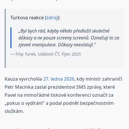
Turkova reakce (
zdroj
):
„Byl bych rád, kdyby někdo předložil skutečné
důkazy a ne pouze screeny screenů. Označuji to za
zjevné manipulace. Důkazy neexistují."
— Filip Turek, Události ČT, říjen 2025
Kauza vyvrcholila
27. ledna 2026
, kdy ministr zahraničí
Petr Macinka zaslal prezidentovi SMS zprávy, které
Pavel na mimořádné tiskové konferenci označil za
„pokus o vydírání" a podal podnět bezpečnostním
složkám.