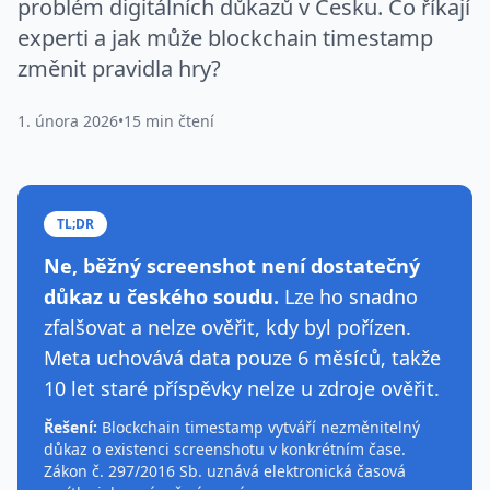
problém digitálních důkazů v Česku. Co říkají
experti a jak může blockchain timestamp
změnit pravidla hry?
1. února 2026
•
15 min čtení
TL;DR
Ne, běžný screenshot není dostatečný
důkaz u českého soudu.
Lze ho snadno
zfalšovat a nelze ověřit, kdy byl pořízen.
Meta uchovává data pouze 6 měsíců, takže
10 let staré příspěvky nelze u zdroje ověřit.
Řešení:
Blockchain timestamp vytváří nezměnitelný
důkaz o existenci screenshotu v konkrétním čase.
Zákon č. 297/2016 Sb. uznává elektronická časová