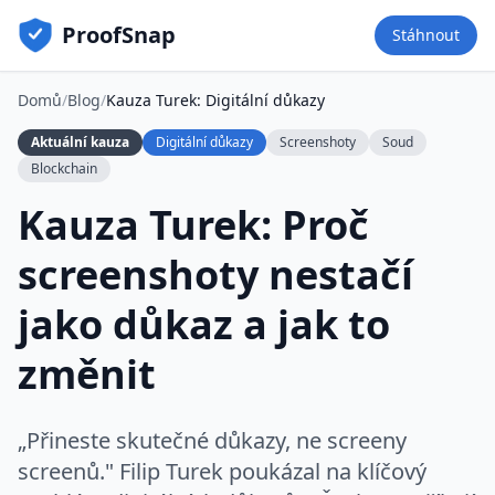
ProofSnap
Stáhnout
Domů
/
Blog
/
Kauza Turek: Digitální důkazy
Aktuální kauza
Digitální důkazy
Screenshoty
Soud
Blockchain
Kauza Turek: Proč
screenshoty nestačí
jako důkaz a jak to
změnit
„Přineste skutečné důkazy, ne screeny
screenů." Filip Turek poukázal na klíčový