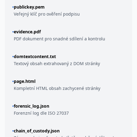
•
publickey.pem
Veřejný klíč pro ověření podpisu
•
evidence.pdf
PDF dokument pro snadné sdílení a kontrolu
•
domtextcontent.txt
Textový obsah extrahovaný z DOM stránky
•
page.html
Kompletní HTML obsah zachycené stránky
•
forensic_log.json
Forenzní log dle ISO 27037
•
chain_of_custody.json