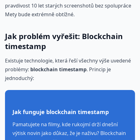
pravdivost 10 let starých screenshotů bez spolupráce
Mety bude extrémně obtížné.
Jak problém vyřešit: Blockchain
timestamp
Existuje technologie, která řeší všechny výše uvedené
problémy:
blockchain timestamp
. Princip je
jednoduchý:
Jak funguje blockchain timestamp
Pamatujete na filmy, kde rukojmí drží dnešní
výtisk novin jako důkaz, že je naživu? Blockchain