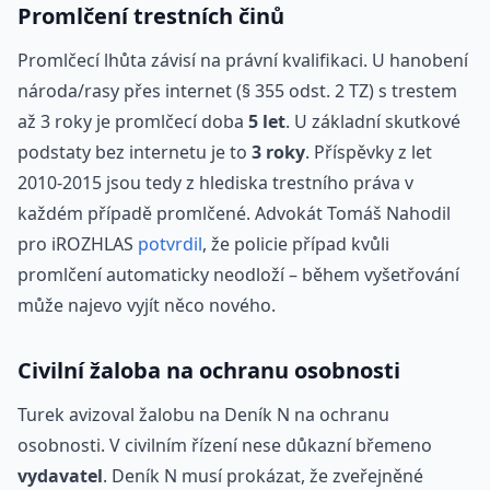
Promlčení trestních činů
Promlčecí lhůta závisí na právní kvalifikaci. U hanobení
národa/rasy přes internet (§ 355 odst. 2 TZ) s trestem
až 3 roky je promlčecí doba
5 let
. U základní skutkové
podstaty bez internetu je to
3 roky
. Příspěvky z let
2010-2015 jsou tedy z hlediska trestního práva v
každém případě promlčené. Advokát Tomáš Nahodil
pro iROZHLAS
potvrdil
, že policie případ kvůli
promlčení automaticky neodloží – během vyšetřování
může najevo vyjít něco nového.
Civilní žaloba na ochranu osobnosti
Turek avizoval žalobu na Deník N na ochranu
osobnosti. V civilním řízení nese důkazní břemeno
vydavatel
. Deník N musí prokázat, že zveřejněné