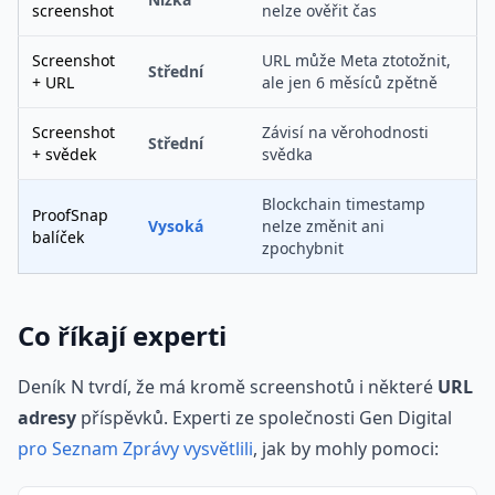
screenshot
nelze ověřit čas
Screenshot
URL může Meta ztotožnit,
Střední
+ URL
ale jen 6 měsíců zpětně
Screenshot
Závisí na věrohodnosti
Střední
+ svědek
svědka
Blockchain timestamp
ProofSnap
Vysoká
nelze změnit ani
balíček
zpochybnit
Co říkají experti
Deník N tvrdí, že má kromě screenshotů i některé
URL
adresy
příspěvků. Experti ze společnosti Gen Digital
pro Seznam Zprávy vysvětlili
, jak by mohly pomoci: