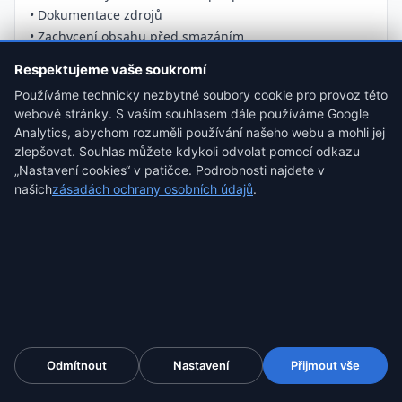
• Dokumentace zdrojů
• Zachycení obsahu před smazáním
Respektujeme vaše soukromí
Používáme technicky nezbytné soubory cookie pro provoz této
webové stránky. S vaším souhlasem dále používáme Google
Pro právníky
Analytics, abychom rozuměli používání našeho webu a mohli jej
• Důkazy pro soudní spory
zlepšovat. Souhlas můžete kdykoli odvolat pomocí odkazu
„Nastavení cookies“ v patičce. Podrobnosti najdete v
• Dokumentace porušení smluv
našich
zásadách ochrany osobních údajů
.
• Zachycení stavu před změnou
• E-discovery a compliance
Pro firmy
• Důkazy o porušení ochranných známek
• Dokumentace fake reviews
Odmítnout
Nastavení
Přijmout vše
• Zachycení konkurenčního obsahu
• Compliance záznamy