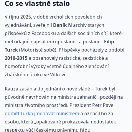
Co se vlastně stalo
V říjnu 2025, v době vrcholících povolebních
vyjednávání, zveřejnil
Deník N
archiv starých
příspěvků z Facebooku a dalších sociálních sítí, které
měl údajně napsat europoslanec a poslanec
Filip
Turek
(Motoristé sobě). Příspěvky pocházely z období
2010-2015
a obsahovaly rasistické, sexistické a
homofobní výroky včetně údajného zlehčování
žhářského útoku ve Vítkově.
Kauza zasáhla do jednání o nové vládě – Turek byl
původně navrhován na ministra zahraničí, později na
ministra životního prostředí. Prezident Petr Pavel
odmítl Turka jmenovat ministrem
a označil ho za
osobu, která „opakovaně prokazovala nedostatek
respektu vůči českému právnímu řádu".