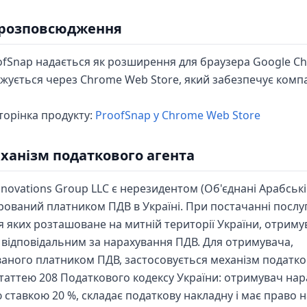
і розповсюдження
ofSnap надається як розширення для браузера Google Ch
ується через Chrome Web Store, який забезпечує компа
торінка продукту:
ProofSnap у Chrome Web Store
еханізм податкового агента
nnovations Group LLC є нерезидентом (Об'єднані Арабські 
рований платником ПДВ в Україні. При постачанні послуг
 яких розташоване на митній території України, отриму
 відповідальним за нарахування ПДВ. Для отримувача,
аного платником ПДВ, застосовується механізм податк
статтею 208 Податкового кодексу України: отримувач на
 ставкою 20 %, складає податкову накладну і має право н