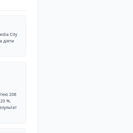
edia City
а діяти
ттею 208
 20 %,
езультат