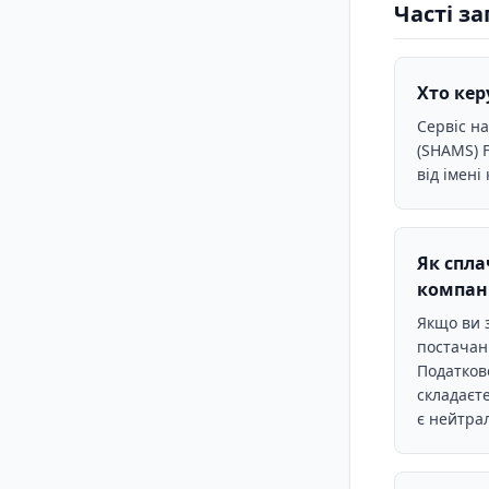
Часті з
Хто кер
Сервіс н
(SHAMS) 
від імені
Як спла
компан
Якщо ви 
постачанн
Податков
складаєте
є нейтра