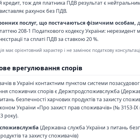
 кредит, тож для платника ПДВ результат є нейтральним
виставляє рахунок без ПДВ.
ронних послуг, що постачаються фізичним особам,
д
таттею 208-1 Податкового кодексу України: нерезидент 
еєстрації та сплаті ПДВ за ставкою 20 %.
ія має орієнтовний характер і не замінює податкову консультац
ове врегулювання спорів
ачів в Україні контактним пунктом системи позасудово
ння споживчих спорів є Держпродспоживслужба (Держа
питань безпечності харчових продуктів та захисту спожив
Законом України «Про захист прав споживачів» (№ 3153-IX 
3 року).
споживслужба
(Державна служба України з питань без
родуктів та захисту споживачів)