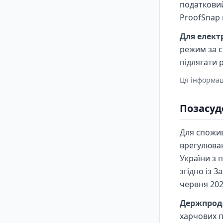
податковий
ProofSnap 
Для елект
режим за с
підлягати р
Ця інформац
Позасуд
Для спожив
врегулюва
України з 
згідно із 
червня 202
Держпрод
харчових п