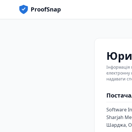
ProofSnap
Юри
Інформація 
електронну 
надавати сп
Постача
Software I
Sharjah Me
Шарджа, Об