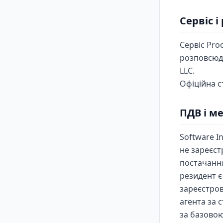
Сервіс 
Сервіс Pro
розповсюдж
LLC.
Офіційна с
ПДВ і м
Software I
не зареєст
постачання
резидент є
зареєстров
агента за 
за базовою