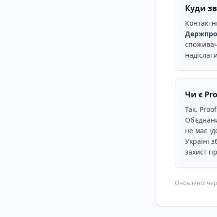
Куди зв
Контактн
Держпро
споживач
надіслат
Чи є Pr
Так. Proo
Об'єднан
не має ід
Україні 
захист п
Оновлено: чер