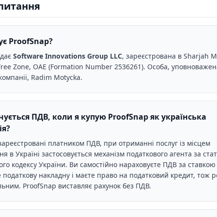
апитання
ує ProofSnap?
адає
Software Innovations Group LLC
, зареєстрована в Sharjah M
Free Zone, ОАЕ (Formation Number 2536261). Особа, уповноважен
 компанії, Radim Motycka.
чується ПДВ, коли я купую ProofSnap як українська
ія?
зареєстровані платником ПДВ, при отриманні послуг із місцем
я в Україні застосовується механізм податкового агента за ста
ого кодексу України. Ви самостійно нараховуєте ПДВ за ставкою
 податкову накладну і маєте право на податковий кредит, тож р
льним. ProofSnap виставляє рахунок без ПДВ.