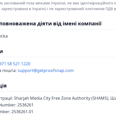
к заснований поза межами України, не має ідентифікаційного 
 зареєстрована в Україні) і не зареєстрований платником ПДВ в
уповноважена діяти від імені компанії
ycka
и
971 58 521 1220
а пошта:
support@getproofsnap.com
ція
трації: Sharjah Media City Free Zone Authority (SHAMS), 
Number: 2536261
mber: 2536261.01