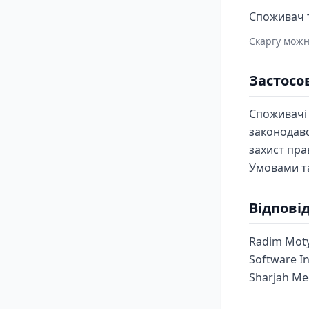
Споживач т
Скаргу можн
Застосо
Споживачі 
законодавс
захист пра
Умовами та
Відповід
Radim Mot
Software I
Sharjah Me