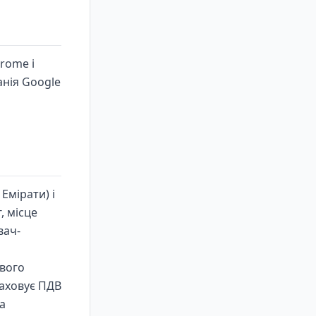
rome і
нія Google
Емірати) і
, місце
вач-
ового
раховує ПДВ
а