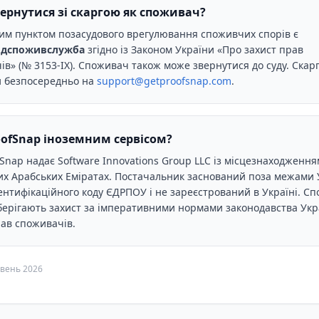
ернутися зі скаргою як споживач?
им пунктом позасудового врегулювання споживчих спорів є
дспоживслужба
згідно із Законом України «Про захист прав
ів» (№ 3153-IX). Споживач також може звернутися до суду. Скар
и безпосередньо на
support@getproofsnap.com
.
oofSnap іноземним сервісом?
fSnap надає Software Innovations Group LLC із місцезнаходження
их Арабських Еміратах. Постачальник заснований поза межами 
ентифікаційного коду ЄДРПОУ і не зареєстрований в Україні. Сп
зберігають захист за імперативними нормами законодавства Укр
рав споживачів.
вень 2026