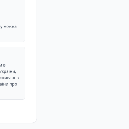
гу можна
м в
України,
оживачі в
аїни про