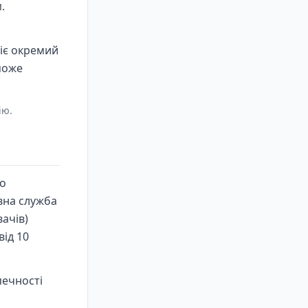
.
іє окремий
може
ію.
го
вна служба
ачів)
від 10
печності