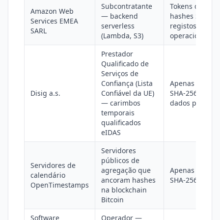
Subcontratante
Tokens de cont
Amazon Web
— backend
hashes SHA-25
Services EMEA
serverless
registos
SARL
(Lambda, S3)
operacionais
Prestador
Qualificado de
Serviços de
Confiança (Lista
Apenas o hash
Disig a.s.
Confiável da UE)
SHA-256 (sem
— carimbos
dados pessoais
temporais
qualificados
eIDAS
Servidores
públicos de
Servidores de
agregação que
Apenas o hash
calendário
ancoram hashes
SHA-256
OpenTimestamps
na blockchain
Bitcoin
Software
Operador —