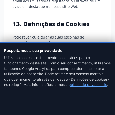
email aos utilizadores registados ou através de um
aviso em destaque no nosso sítio Web.
13. Definições de Cookies
Pode rever ou alterar as suas escolhas de
consentimento a qualquer momento:
Respeitamos a sua privacidade
Abrir Definições de Cookies
Utilizamos cookies estritamente necessários para o
funcionamento deste site. Com o seu consentimento, utilizamos
também o Google Analytics para compreender e melhorar a
utilização do nosso site. Pode retirar o seu consentimento a
← Voltar à ProofSnap
·
Termos de Serviço
·
Impressum
qualquer momento através da ligação «Definições de cookies»
no rodapé. Mais informações na nossa
política de privacidade
.