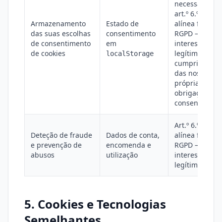
necessário;
art.º 6.º, n.º 1,
Armazenamento
Estado de
alínea f), do
das suas escolhas
consentimento
RGPD —
de consentimento
em
interesse
de cookies
legítimo no
localStorage
cumprimento
das nossas
próprias
obrigações de
consentiment
Art.º 6.º, n.º 1,
Deteção de fraude
Dados de conta,
alínea f), do
e prevenção de
encomenda e
RGPD —
abusos
utilização
interesse
legítimo
5. Cookies e Tecnologias
Semelhantes