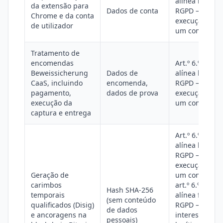
alínea b), do
da extensão para
Dados de conta
RGPD —
Chrome e da conta
execução de
de utilizador
um contrato
Tratamento de
encomendas
Art.º 6.º, n.º 1,
Beweissicherung
Dados de
alínea b), do
CaaS, incluindo
encomenda,
RGPD —
pagamento,
dados de prova
execução de
execução da
um contrato
captura e entrega
Art.º 6.º, n.º 1,
alínea b), do
RGPD —
execução de
Geração de
um contrato;
carimbos
art.º 6.º, n.º 1,
Hash SHA-256
temporais
alínea f), do
(sem conteúdo
qualificados (Disig)
RGPD —
de dados
e ancoragens na
interesse
pessoais)