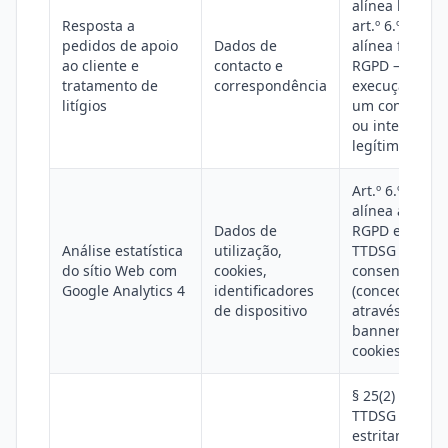
alínea b), ou
Resposta a
art.º 6.º, n.º 1,
pedidos de apoio
Dados de
alínea f), do
ao cliente e
contacto e
RGPD —
tratamento de
correspondência
execução de
litígios
um contrato
ou interesse
legítimo
Art.º 6.º, n.º 1,
alínea a), do
Dados de
RGPD e § 25(1)
Análise estatística
utilização,
TTDSG —
do sítio Web com
cookies,
consentiment
Google Analytics 4
identificadores
(concedido
de dispositivo
através do
banner de
cookies)
§ 25(2) n.º 2
TTDSG —
estritamente