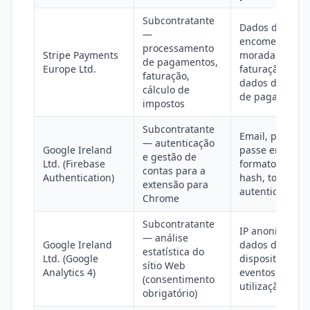
Subcontratante
Dados de
—
encomenda,
processamento
Stripe Payments
morada de
de pagamentos,
Europe Ltd.
faturação, emai
faturação,
dados do meio
cálculo de
de pagamento
impostos
Subcontratante
Email, palavra-
— autenticação
Google Ireland
passe em
e gestão de
Ltd. (Firebase
formato de
contas para a
Authentication)
hash, tokens d
extensão para
autenticação
Chrome
Subcontratante
IP anonimizado
— análise
Google Ireland
dados de
estatística do
Ltd. (Google
dispositivo,
sítio Web
Analytics 4)
eventos de
(consentimento
utilização
obrigatório)