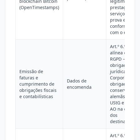
blockchain Bitcoin
legítimo na
(OpenTimestamps)
prestação de
serviços de
prova em
conformidade
com o eIDAS
Art.º 6.º, n.º 1,
alínea c), do
RGPD —
obrigação
Emissão de
jurídica (UAE
faturas e
Corporate Tax
Dados de
cumprimento de
obrigações de
encomenda
obrigações fiscais
conservação
e contabilísticas
alemãs do § 1
UStG e § 147
AO na esfera
dos
destinatários)
Art.º 6.º, n.º 1,