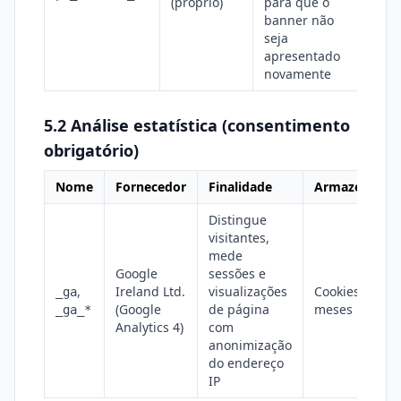
(próprio)
para que o
13 
banner não
seja
apresentado
novamente
5.2 Análise estatística (consentimento
obrigatório)
Nome
Fornecedor
Finalidade
Armazename
Distingue
visitantes,
mede
Google
sessões e
,
Ireland Ltd.
visualizações
Cookies, até 1
_ga
(Google
de página
meses
_ga_*
Analytics 4)
com
anonimização
do endereço
IP