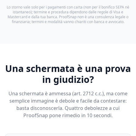
Lo storno vale solo per i pagamenti con carta (non per il bonifico SEPA né
istantaneo); termine e procedura dipendono dalle regole di Visa e
Mastercard e dalla tua banca. ProofSnap non è una consulenza legale o
finanziaria; termini e modalità vanno chiariti con banca e avvocato.
Una schermata è una prova
in giudizio?
Una schermata è ammessa (art. 2712 c.c.), ma come
semplice immagine è debole e facile da contestare:
basta disconoscerla. Quattro debolezze a cui
ProofSnap pone rimedio in 10 secondi.