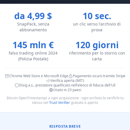
da 4,99 $
10 sec.
SnapPack, senza
un clic verso l'archivio di
abbonamento
prova
145 mln €
120 giorni
falso trading online 2024
riferimento per lo storno con
(Polizia Postale)
carta
Chrome Web Store e Microsoft Edge
Pagamento sicuro tramite Stripe
Verifica aperta (MIT)
Disig a.s., prestatore qualificato nell'elenco di fiducia dell'UE
Usato in 23 paesi
Bitcoin OpenTimestamps a ogni acquisizione · ogni archivio lo verifichi tu
stesso nel
Trust Verifier
gratuito e aperto
RISPOSTA BREVE