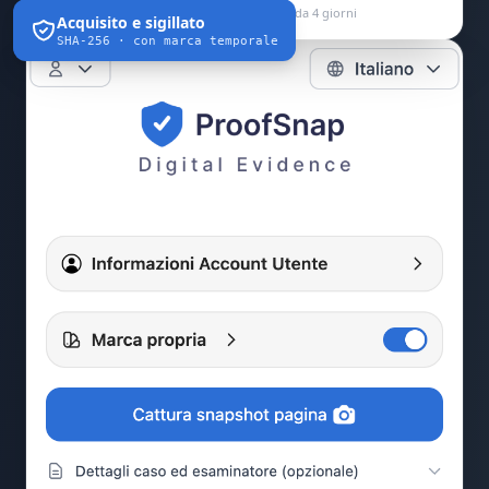
Assente dalla lista CONSOB · dominio attivo da 4 giorni
Acquisito e sigillato
SHA-256 · con marca temporale