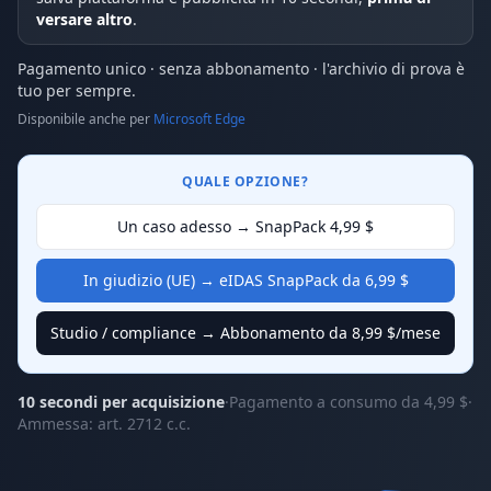
versare altro
.
Pagamento unico · senza abbonamento · l'archivio di prova è
tuo per sempre.
Disponibile anche per
Microsoft Edge
QUALE OPZIONE?
Un caso adesso → SnapPack 4,99 $
In giudizio (UE) → eIDAS SnapPack da 6,99 $
Studio / compliance → Abbonamento da 8,99 $/mese
10 secondi per acquisizione
·
Pagamento a consumo da 4,99 $
·
Ammessa: art. 2712 c.c.