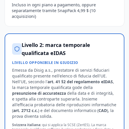
Incluso in ogni piano a pagamento, oppure
separatamente tramite SnapPack 4,99 $ (10
acquisizioni)
Livello 2: marca temporale
qualificata eIDAS
LIVELLO OPPONIBILE IN GIUDIZIO
Emessa da Disig a.s., prestatore di servizi fiduciari
qualificato presente nell'elenco di fiducia dell'UE.
Nell'UE, secondo l'
art. 41 §2 del regolamento eIDAS
,
la marca temporale qualificata gode della
presunzione di accuratezza
della data e di integrità,
e spetta alla controparte superarla. Insieme
all'efficacia probatoria delle riproduzioni informatiche
(
art. 2712 c.c.
) e del documento informatico (
CAD
), la
prova diventa solida.
Svizzera italiana:
qui si applica la SCSE (ZertES). La marca