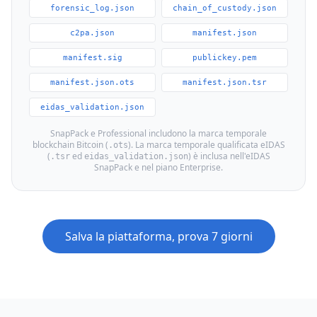
forensic_log.json
chain_of_custody.json
c2pa.json
manifest.json
manifest.sig
publickey.pem
manifest.json.ots
manifest.json.tsr
eidas_validation.json
SnapPack e Professional includono la marca temporale
blockchain Bitcoin (
). La marca temporale qualificata eIDAS
.ots
(
ed
) è inclusa nell'eIDAS
.tsr
eidas_validation.json
SnapPack e nel piano Enterprise.
Salva la piattaforma, prova 7 giorni