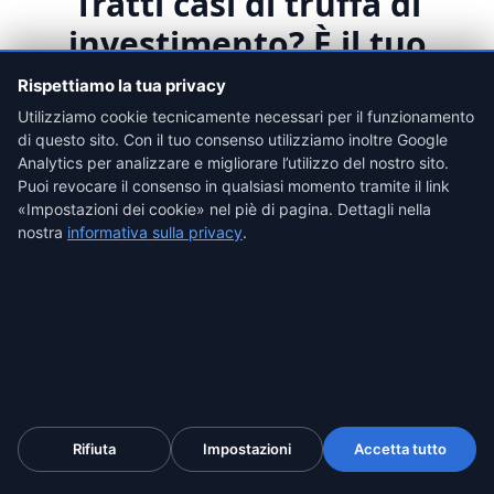
Tratti casi di truffa di
investimento? È il tuo
strumento di lavoro
Rispettiamo la tua privacy
Utilizziamo cookie tecnicamente necessari per il funzionamento
I clienti arrivano dopo la perdita, quando la prova
di questo sito. Con il tuo consenso utilizziamo inoltre Google
spesso è già sparita. Chi la salva per primo vince il
Analytics per analizzare e migliorare l’utilizzo del nostro sito.
caso. Per studi e team un'esigenza ricorrente, non un
Puoi revocare il consenso in qualsiasi momento tramite il link
«Impostazioni dei cookie» nel piè di pagina. Dettagli nella
caso isolato.
nostra
informativa sulla privacy
.
Profilo più frequente
Studi legali
Salva per ogni cliente la piattaforma, le chat e le
ricevute di versamento in pochi secondi, prima che il
truffatore le cancelli, con marca temporale eIDAS
(presunzione di accuratezza, art. 41 §2). Base per
Rifiuta
Impostazioni
Accetta tutto
denuncia, causa e reclamo bancario.
Salva la prova, da 4,99 $
Prova opponibile e ricorrente per ogni caso