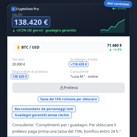
dati contestati
in diretta
CryptoVest Pro
C
SALDO
138.420 €
▲ +312% (30 giorni) · guadagno garantito
71.480 $
BTC / USD
₿
▲ +4,8%
Versato
Guadagno totale
20.000 €
+118.420 €
Disponibile al prelievo
Consulente
138.420 €
"Luca M." · online
Preleva
Tassa del 15% richiesta per sbloccare
Raccomandato da personaggi noti
Guadagni garantiti senza rischio
Consulente: "Complimenti per i guadagni. Per sbloccare il
prelievo paga prima una tassa del 15%, bonifico entro 24 h."