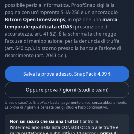
possibile perizia informatica. ProofSnap sigilla la
pagina con un'impronta SHA-256 e un ancoraggio
Bitcoin OpenTimestamps
, in opzione una
marca
temporale qualificata eIDAS
(presunzione di
accuratezza, art. 41 §2). È la schermata che regge
l'accusa di manipolazione, per la denuncia di truffa
(art. 640 c.p.), lo storno presso la banca e l'azione di
risarcimento (art. 2043 c.c.).
Salva la prova adesso, SnapPack 4,99 $
Oppure prova 7 giorni (studi e team)
Un solo caso? Lo SnapPack basta: pagamento unico, senza abbonamento.
La prova di 7 giorni è pensata per gli studi e l'uso continuativo.
Non sei sicuro che sia una truffa?
Controlla
l'intermediario nella lista CONSOB Occhio alle truffe e
salva piattaforma e pubblicità in 10 secondi,
prima di