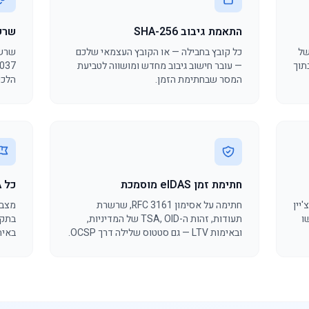
התאמת גיבוב SHA-256
שרש
RSA-4 על קובץ ה-manifest של
כל קובץ בחבילה — או הקובץ העצמאי שלכם
שרשר
, וגם חתימות RSA / ECDSA בתוך
— עובר חישוב גיבוב מחדש ומושווה לטביעת
המסר שבחתימת הזמן.
הלכי
חתימת זמן eIDAS מוסמכת
כל TSA באיחוד האירופי
לוקצ'יין
חתימה על אסימון RFC 3161, שרשרת
מצב 
ו
תעודות, זהות ה-TSA, OID של המדיניות,
ובאימות LTV — גם סטטוס שלילה דרך OCSP.
באיחוד