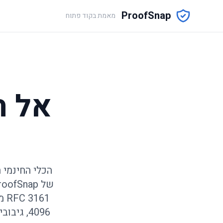
ProofSnap
מאמת בקוד פתוח
אל ת