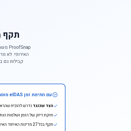
תקף משפטית 
האירופי. לא מד
עם חתימת זמן eIDAS מוסמכת
הצד שכנגד
נדרש להוכיח שהראי
חזקת דיוק של הזמן ושלמות הנתונים (סעיף 41 לר
תקף בכל 27 מדינות האיחוד האירופי — הכרה אוטומטית