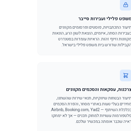
שפט פלילי ועבירות סייבר
יעוד התכתבויות, פוסטים ופרסומים מקוונים
עבירות הסתה, איומים, הוצאת לשון הרע, הונאות
קוונות וזיוף זהות. הראיות עומדות בסטנדרט
קבילות שדורש בית משפט פלילי בישראל.
רכנות, עסקאות והסכמים מקוונים
יעוד הבטחות שיווקיות, תנאי שירות שהשתנו,
חירים בעלי טעות באתרי מסחר, והפרת הסכמים
בכלכלת השיתוף — ‎Airbnb‎, ‎Booking.com‎, ‎Yad2‎.
לטפורמות עשויות למחוק תכנים — אך לא ימחקו
איה שכבר אומתה במכשיר שלכם.