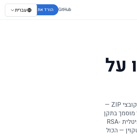
GitHub
הורד את התוסף
עברית
 על
הכלי החינמי היחיד בעברית, מבוסס-דפדפן, לאימות חבילות ראיות — קובצי ‎ZIP‎ —
חתימת זמן מוסמך בתקן
‎RFC 3161‎ מכל ספק שירות אמון באיחוד האירופי. אימות חתימה דיגיטלית ‎RSA-
‎Ope על בלוקצ׳יין ביטקוין — הכול