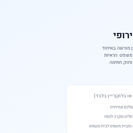
ירות אמון מורשה באיחוד
 משפט. הראיות
ילות גם בבתי משפט בישראל, מכוח פקודת הראיות [נוסח חדש], התשל"א-1971 וחוק חתימה
או בלוקצ'יין בלבד)
שלכם אמיתית
ליט מקרה לגופו
 ומבית משפט לבית משפט