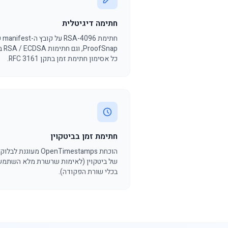
חתימה דיגיטלית
חתימת 096
ProofSnap
כל אסימון חתימת זמן בתקן RFC 3161.
חתימת זמן בביטקוין
הוכחת OpenTimestamps מעוגנת לב
של ביטקוין (לאימות שרשרת מלא השתמש
בכלי שורת הפקודה).