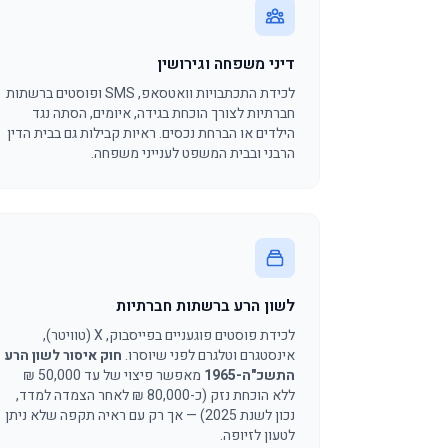
דיני משפחה וגירושין
לכידת התכתבויות וואטסאפ, SMS ופוסטים ברשתות
חברתיות לצורך הוכחת בגידה, איומים, הסתה נגד
הילדים או הברחת נכסים. ראיות קבילות גם בבית הדין
הרבני ובבית המשפט לענייני משפחה.
לשון הרע ברשתות חברתיות
לכידת פוסטים פוגעניים בפייסבוק, X (טוויטר),
אינסטגרם וטלגרם לפני שיוסרו.
חוק איסור לשון הרע
התשכ"ה-1965
מאפשר פיצוי של עד 50,000 ₪
ללא הוכחת נזק (כ-80,000 ₪ לאחר הצמדה למדד,
נכון לשנת 2025) — אך רק עם ראיה תקפה שלא ניתן
לטעון לזיופה.