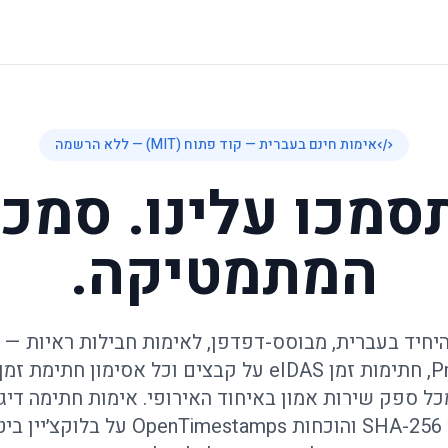
אימות חינם בעברית — קוד פתוח (MIT) — ללא הרשמה
סמכו עלינו. סמכו
המתמטיקה.
של ProofSnap, חתימות זמן ‎eIDAS‎ על קבצים וכל אסימון 
4096‎, גיבובי ‎SHA-256‎ והוכחות nTimestamps‎