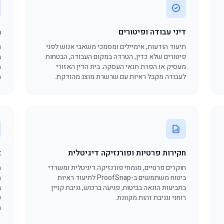
דיני עבודה ופיטורים
מ
תיעוד הודעות, אימיילים ומסמכי משאבי אנוש לפני
ת
פיטורים שלא כדין, הטרדה במקום העבודה, הבטחות
ב
מעסיק או הפרת תנאי העסקה. בית הדין האזורי
מ
לעבודה מקבל ראיות עם שרשרת מוצג מהודקת.
ה
חקירות פרטיות ופורנזיקה דיגיטלית
צ
חוקרים פרטיים, מומחי פורנזיקה דיגיטלית ומשרדי
ת
ביטוח משתמשים ב-ProofSnap לתיעוד ראיות
מ
בתביעות הונאה בביטוח, פגיעה ברכוש, גניבת קניין
רוחני וגניבת זהות מקוונת.
פ
ר