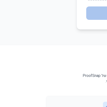
בדיקות קריפטוגרפיות עצמאיות בשלושת מצבי הקלט. ללא תלות בספק — אמתו ראיות של ProofSnap