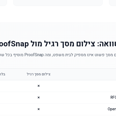
אה: צילום מסך רגיל מול ProofSnap
פשוט אינו מספיק לבית משפט, ומה ProofSnap מוסיף בכל שכבת ראיה.
צילום מסך רגיל
בלוק
✗
✗
✗