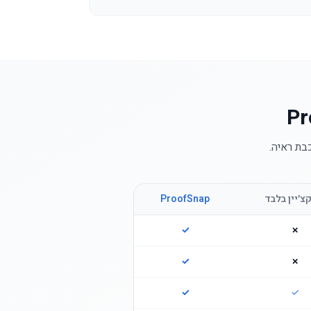
צ׳יין בלבד
ProofSnap
✓
✗
✓
✗
✓
✓