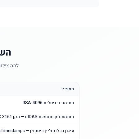
השוו
למה צילום מסך 
מאפיין
חתימה דיגיטלית RSA-4096
חותמת זמן מוסמכת ‎eIDAS‎ — תקן ‎RFC 3161‎
עיגון בבלוקצ׳יין ביטקוין — ‎OpenTimestamps‎