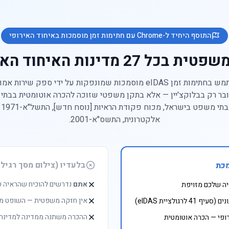
התוסף היחיד ל-Chrome עם חתימות זמן מוסמכות באיחוד האירופי
בכל 27 מדינות האיחוד האירופי
ProofSnap משתמש בחתימות זמן eIDAS מוסמכות שמונפקות על ידי ספק ש
ובר רק בבלוקצ'יין — אלא בתקן משפטי שזוכה להכרה אוטומטית בבתי
קב
אלקטרונית, התשס"א-2001.
בלעדיו (צילום מסך רגיל 
אתם
נדרשים להוכיח שהראיה 
ה שלכם מזויפת
אין חזקה משפטית — השופט מח
גולציית eIDAS)
ההכרה משתנה ממדינה למדינה