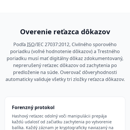
Overenie reťazca dôkazov
Podľa
ISO
/IEC 27037:2012, Civilného sporového
poriadku (voľné hodnotenie dôkazov) a Trestného
poriadku musí mať digitálny dôkaz zdokumentovaný,
neprerušený reťazec dôkazov od zachytenia po
predloženie na súde. Overovač dôveryhodnosti
automaticky validuje všetky tri zložky reťazca dôkazov.
Forenzný protokol
Hashový reťazec odolný voči manipulácii prepája
každú udalosť od začiatku zachytenia po vytvorenie
balíka. Každý záznam je kryptograficky naviazaný na