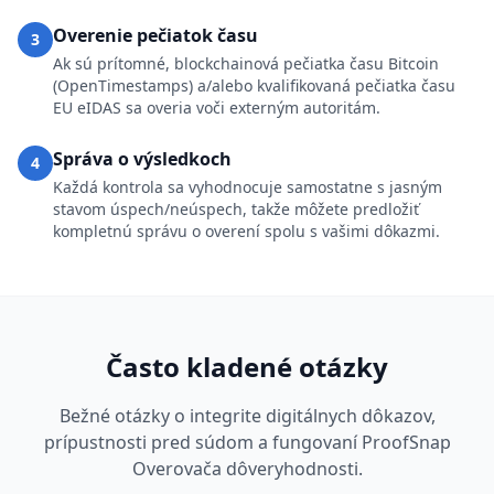
Overenie pečiatok času
3
Ak sú prítomné, blockchainová pečiatka času Bitcoin
(OpenTimestamps) a/alebo kvalifikovaná pečiatka času
EU eIDAS sa overia voči externým autoritám.
Správa o výsledkoch
4
Každá kontrola sa vyhodnocuje samostatne s jasným
stavom úspech/neúspech, takže môžete predložiť
kompletnú správu o overení spolu s vašimi dôkazmi.
Často kladené otázky
Bežné otázky o integrite digitálnych dôkazov,
prípustnosti pred súdom a fungovaní ProofSnap
Overovača dôveryhodnosti.