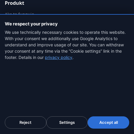
Produkt
Ako to funguje
Dôkazný balík
We respect your privacy
Cenník
We use technically necessary cookies to operate this website.
With your consent we additionally use Google Analytics to
Prípady použitia
understand and improve usage of our site. You can withdraw
Overovač dôveryhodnosti
your consent at any time via the “Cookie settings” link in the
Kľúčové pojmy
footer. Details in our
privacy policy
.
Časté otázky
Blog
Kontakt
Právne informácie
Zásady ochrany osobných údajov
Podmienky služby
Reject
Settings
Accept all