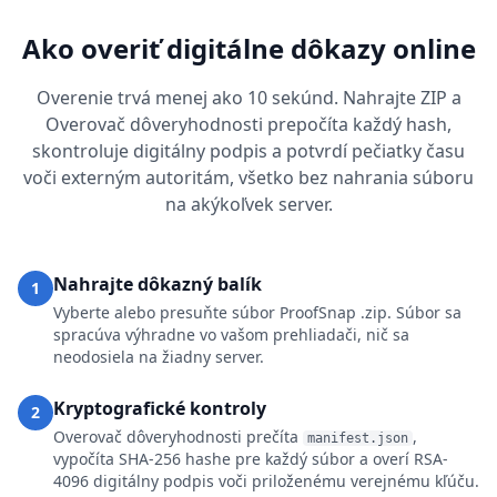
Ako overiť digitálne dôkazy online
Overenie trvá menej ako 10 sekúnd. Nahrajte ZIP a
Overovač dôveryhodnosti prepočíta každý hash,
skontroluje digitálny podpis a potvrdí pečiatky času
voči externým autoritám, všetko bez nahrania súboru
na akýkoľvek server.
Nahrajte dôkazný balík
1
Vyberte alebo presuňte súbor ProofSnap .zip. Súbor sa
spracúva výhradne vo vašom prehliadači, nič sa
neodosiela na žiadny server.
Kryptografické kontroly
2
Overovač dôveryhodnosti prečíta
,
manifest.json
vypočíta SHA-256 hashe pre každý súbor a overí RSA-
4096 digitálny podpis voči priloženému verejnému kľúču.