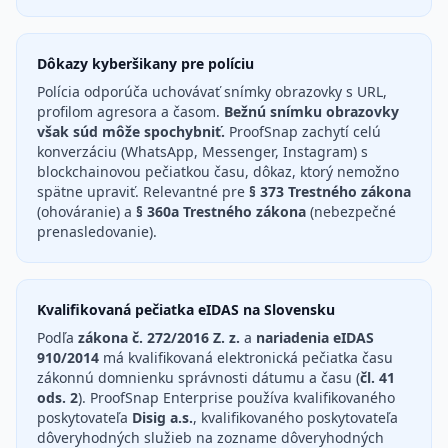
Dôkazy kyberšikany pre políciu
Polícia odporúča uchovávať snímky obrazovky s URL,
profilom agresora a časom.
Bežnú snímku obrazovky
však súd môže spochybniť.
ProofSnap zachytí celú
konverzáciu (WhatsApp, Messenger, Instagram) s
blockchainovou pečiatkou času, dôkaz, ktorý nemožno
spätne upraviť. Relevantné pre
§ 373 Trestného zákona
(ohováranie) a
§ 360a Trestného zákona
(nebezpečné
prenasledovanie).
Kvalifikovaná pečiatka eIDAS na Slovensku
Podľa
zákona č. 272/2016 Z. z.
a
nariadenia eIDAS
910/2014
má kvalifikovaná elektronická pečiatka času
zákonnú domnienku správnosti dátumu a času (
čl. 41
ods. 2
). ProofSnap Enterprise používa kvalifikovaného
poskytovateľa
Disig a.s.
, kvalifikovaného poskytovateľa
dôveryhodných služieb na zozname dôveryhodných