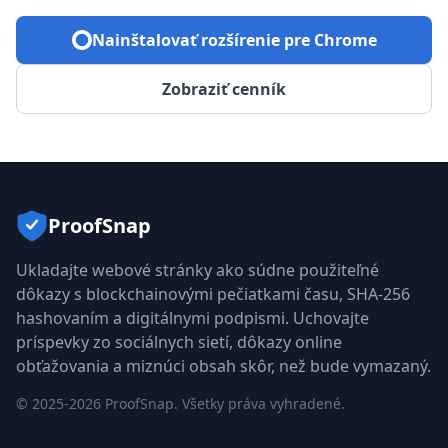
Nainštalovať rozšírenie pre Chrome
Zobraziť cenník
ProofSnap
Ukladajte webové stránky ako súdne použiteľné
dôkazy s blockchainovými pečiatkami času, SHA-256
hashovaním a digitálnymi podpismi. Uchovajte
príspevky zo sociálnych sietí, dôkazy online
obťažovania a miznúci obsah skôr, než bude vymazaný.
©
2025
-
2026
ProofSnap. Všetky práva vyhradené.