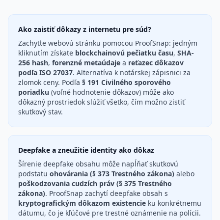
Ako zaistiť dôkazy z internetu pre súd?
Zachyťte webovú stránku pomocou ProofSnap: jedným
kliknutím získate
blockchainovú pečiatku času
,
SHA-
256 hash
,
forenzné metaúdaje
a
reťazec dôkazov
podľa ISO 27037
. Alternatíva k notárskej zápisnici za
zlomok ceny. Podľa
§ 191 Civilného sporového
poriadku
(voľné hodnotenie dôkazov) môže ako
dôkazný prostriedok slúžiť všetko, čím možno zistiť
skutkový stav.
Deepfake a zneužitie identity ako dôkaz
Šírenie deepfake obsahu môže napĺňať skutkovú
podstatu
ohovárania (§ 373 Trestného zákona)
alebo
poškodzovania cudzích práv (§ 375 Trestného
zákona)
. ProofSnap zachytí deepfake obsah s
kryptografickým dôkazom existencie
ku konkrétnemu
dátumu, čo je kľúčové pre trestné oznámenie na polícii.