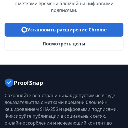
с метками времени блокчейн и цифровыми
подписями.
Установить расширение Chrome
Посмотреть цены
ProofSnap
Сохраняйте веб-страницы как допустимые в суде
доказательства с метками времени блокчейн,
хешированием SHA-256 и цифровыми подписями.
Фиксируйте публикации в социальных сетях,
онлайн-оскорбления и исчезающий контент до