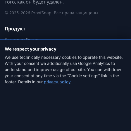
того, как он будет удалён.
©
2025
–
2026
ProofSnap. Все права защищены.
Продукт
Как это работает
Пакет доказательств
We respect your privacy
Цены
We use technically necessary cookies to operate this website.
With your consent we additionally use Google Analytics to
Сценарии использования
understand and improve usage of our site. You can withdraw
Верификатор
your consent at any time via the “Cookie settings” link in the
Ключевые термины
footer. Details in our
privacy policy
.
FAQ
Блог
Контакты
Юридическая информация