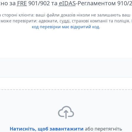
сно за
FRE
901/902 та
eIDAS
-Регламентом 910/2
а стороні клієнта: ваші файли доказів ніколи не залишають ваш 
 може перевірити: адвокати, судді, страхові компанії та поліція.
код перевірки має відкритий код
.
Натисніть, щоб завантажити
або перетягніть