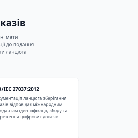
казів
нні мати
ції до подання
нти ланцюга
O/IEC 27037:2012
кументація ланцюга зберігання
азів відповідає міжнародним
ндартам ідентифікації, збору та
ереження цифрових доказів.