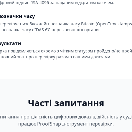
фровий підпис RSA-4096 за наданим відкритим ключем.
позначки часу
перевіряється блокчейн-позначка часу Bitcoin (OpenTimestamps
 позначка часу eIDAS ЄС через зовнішні органи.
езультати
рка повідомляється окремо з чітким статусом пройдено/не про
 повний звіт про перевірку разом з вашими доказами.
Часті запитання
итання про цілісність цифрових доказів, дійсність у суді 
працює ProofSnap Інструмент перевірки.