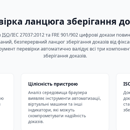
вірка ланцюга зберігання до
з
ISO
/IEC 27037:2012 та FRE 901/902 цифрові докази пови
ний, безперервний ланцюг зберігання доказів від фікса
струмент перевірки автоматично валідує всі три компоне
зберігання доказів.
Цілісність пристрою
IS
Аналіз середовища браузера
До
ію
виявляє інструменти автоматизації,
док
я
віртуальні машини та інші
ста
індикатори, які можуть
зб
скомпрометувати надійність
доказів.