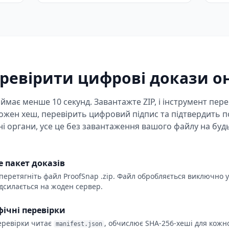
еревірити цифрові докази о
ймає менше 10 секунд. Завантажте ZIP, і інструмент пер
ожен хеш, перевірить цифровий підпис та підтвердить п
і органи, усе це без завантаження вашого файлу на буд
 пакет доказів
перетягніть файл ProofSnap .zip. Файл обробляється виключно 
адсилається на жоден сервер.
ічні перевірки
еревірки читає
, обчислює SHA-256-хеші для кожн
manifest.json