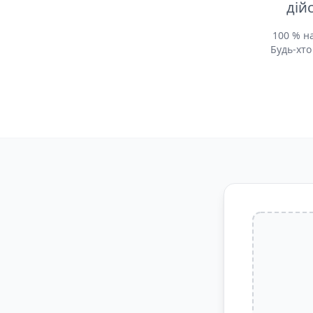
дій
100 % н
Будь-хто