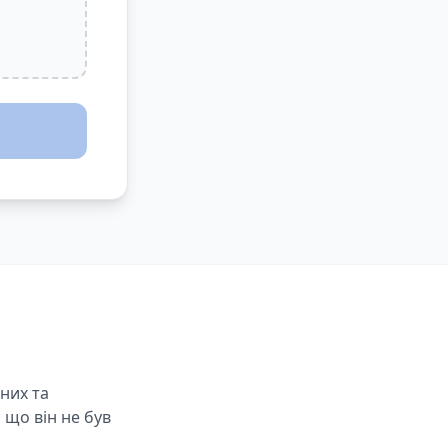
них та
 що він не був