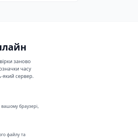
нлайн
евірки заново
означки часу
ь-який сервер.
у вашому браузері,
ого файлу та