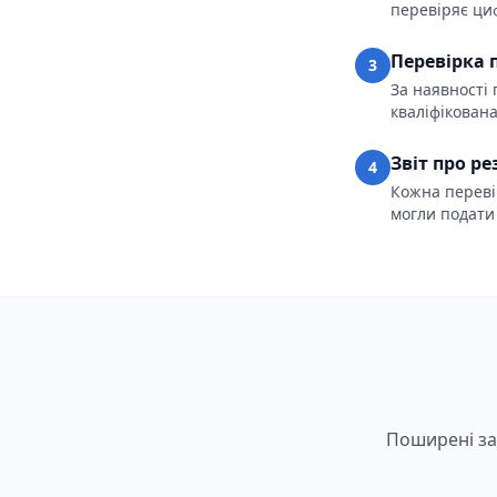
перевіряє ци
Перевірка 
3
За наявності 
кваліфікована
Звіт про р
4
Кожна переві
могли подати
Поширені зап