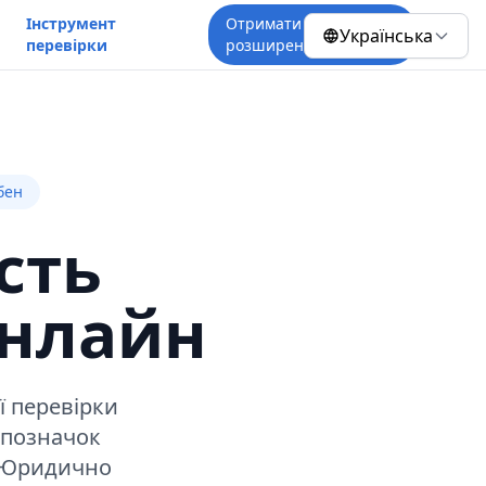
Інструмент
Отримати
Українська
перевірки
розширення
бен
сть
онлайн
ї перевірки
-позначок
. Юридично