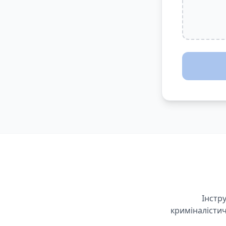
Інстр
криміналістич