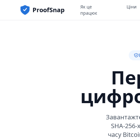
Як це
Ціни
ProofSnap
працює
Пе
цифро
Завантажте
SHA-256-
часу Bitc