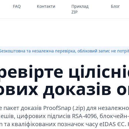
FAQ
Контакти
Приклад
Блог
ZIP
Безкоштовна та незалежна перевірка, обліковий запис не потрі
ревірте цілісні
вих доказів 
 пакет доказів ProofSnap (.zip) для незалежно
хешів, цифрових підписів RSA-4096, блокчейн
oin та кваліфікованих позначок часу eIDAS ЄС