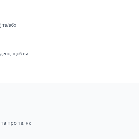
) та/або
йдено, щоб ви
та про те, як