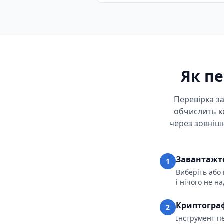
Як п
Перевірка за
обчислить к
через зовнішн
Завантажте
1
Виберіть або 
і нічого не н
Криптограф
2
Інструмент п