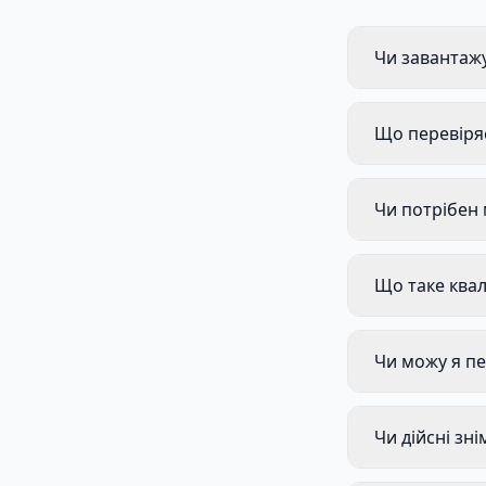
Чи завантажу
Що перевіряє
Чи потрібен 
Що таке квал
Чи можу я пе
Чи дійсні зні