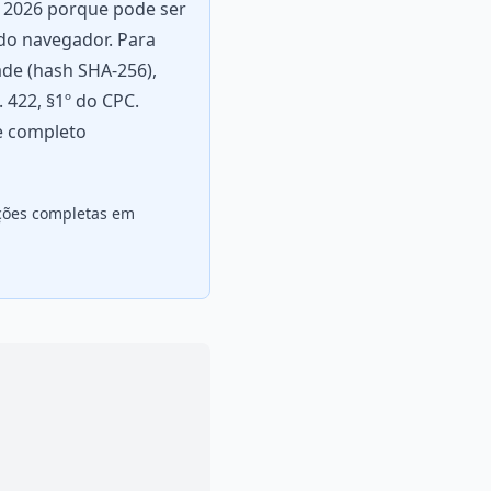
m 2026 porque pode ser
 do navegador. Para
dade (hash SHA-256),
 422, §1º do CPC.
e completo
ações completas em