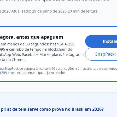
e 2026
·
Atualizado:
29 de julho de 2026
·
20 min de leitura
a agora, antes que apaguem
Instal
o em menos de 30 segundos: hash SHA-256,
4096 e carimbo de tempo na blockchain do
SnapPack: 
atsApp Web, Facebook Marketplace, Instagram e
rta no Chrome.
o) ou SnapPack de compra única com 10 certificações, sem assinatura e sem ren
(ZIP)
e veja exatamente o que o juízo recebe.
print de tela serve como prova no Brasil em 2026?