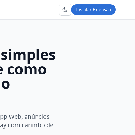
Instalar Extensão
 simples
 e como
io
sApp Web, anúncios
iday com carimbo de