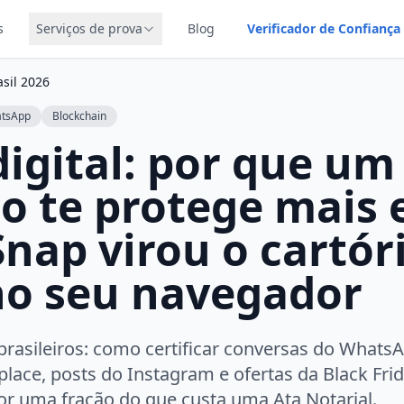
s
Serviços de prova
Blog
Verificador de Confiança
asil 2026
tsApp
Blockchain
digital: por que um
ão te protege mais
Snap virou o cartór
 no seu navegador
brasileiros: como certificar conversas do What
lace, posts do Instagram e ofertas da Black Fr
or uma fração do que custa uma Ata Notarial.