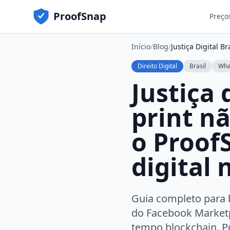
ProofSnap
Preço
Início
/
Blog
/
Justiça Digital Br
Direito Digital
Brasil
Wha
Justiça 
print n
o Proof
digital
Guia completo para 
do Facebook Marketp
tempo blockchain. P