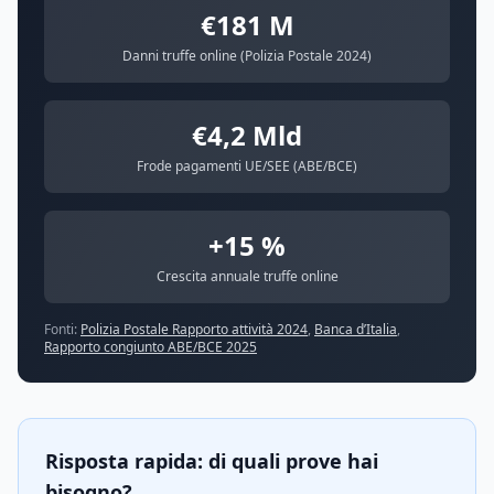
€181 M
Danni truffe online (Polizia Postale 2024)
€4,2 Mld
Frode pagamenti UE/SEE (ABE/BCE)
+15 %
Crescita annuale truffe online
Fonti:
Polizia Postale Rapporto attività 2024
,
Banca d’Italia
,
Rapporto congiunto ABE/BCE 2025
Risposta rapida: di quali prove hai
bisogno?