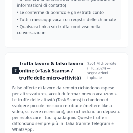
informazioni di contatto)
• Le conferme di bonifico e gli estratti conto
• Tutti i messaggi vocali o i registri delle chiamate
• Qualsiasi link a siti truffa condiviso nella
conversazione
Truffa lavoro & falso lavoro
$501 M di perdite
(FTC, 2024) —
online («Task Scams» /
7
segnalazioni
truffe delle micro-attività)
triplicate
False offerte di lavoro da remoto richiedono «spese
per attrezzature», «costi di formazione» o «cauzioni».
Le truffe delle attività (Task Scams) ti chiedono di
svolgere piccole missioni retribuite (mettere like a
video, scrivere recensioni), poi richiedono un deposito
per «sbloccare i tuoi guadagni». Queste truffe si
diffondono sempre più in Italia tramite Telegram e
WhatsApp.