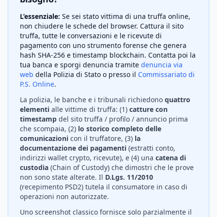
L’essenziale:
Se sei stato vittima di una truffa online,
non chiudere le schede del browser. Cattura il sito
truffa, tutte le conversazioni e le ricevute di
pagamento con uno strumento forense che genera
hash SHA-256 e timestamp blockchain. Contatta poi la
tua banca e sporgi denuncia tramite
denuncia via
web
della Polizia di Stato o presso il
Commissariato di
P.S. Online
.
La polizia, le banche e i tribunali richiedono
quattro
elementi
alle vittime di truffa: (1)
catture con
timestamp
del sito truffa / profilo / annuncio prima
che scompaia, (2)
lo storico completo delle
comunicazioni
con il truffatore, (3)
la
documentazione dei pagamenti
(estratti conto,
indirizzi wallet crypto, ricevute), e (4) una
catena di
custodia
(Chain of Custody) che dimostri che le prove
non sono state alterate. Il
D.Lgs. 11/2010
(recepimento PSD2) tutela il consumatore in caso di
operazioni non autorizzate.
Uno screenshot classico fornisce solo parzialmente il