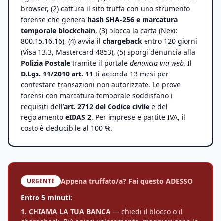
browser, (2) cattura il sito truffa con uno strumento
forense che genera
hash SHA-256 e marcatura
temporale blockchain
, (3) blocca la carta (Nexi:
800.15.16.16), (4) avvia il
chargeback
entro 120 giorni
(Visa 13.3, Mastercard 4853), (5) sporgi denuncia alla
Polizia Postale
tramite il portale
denuncia via web
. Il
D.Lgs. 11/2010 art. 11
ti accorda 13 mesi per
contestare transazioni non autorizzate. Le prove
forensi con marcatura temporale soddisfano i
requisiti dell’
art. 2712 del Codice civile
e del
regolamento
eIDAS 2
. Per imprese e partite IVA, il
costo è deducibile al 100 %.
Appena truffato/a? Fai questo ADESSO
URGENTE
Entro 5 minuti:
1. CHIAMA LA TUA BANCA
— chiedi il blocco o il