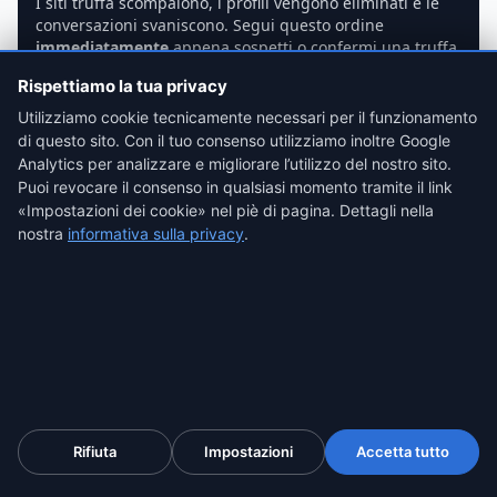
I siti truffa scompaiono, i profili vengono eliminati e le
conversazioni svaniscono. Segui questo ordine
immediatamente
appena sospetti o confermi una truffa.
Non aspettare domani. Ogni ora di ritardo riduce le tue
Rispettiamo la tua privacy
probabilità di rimborso.
Utilizziamo cookie tecnicamente necessari per il funzionamento
di questo sito. Con il tuo consenso utilizziamo inoltre Google
Stop — NON chiudere né eliminare nulla
Analytics per analizzare e migliorare l’utilizzo del nostro sito.
1
Puoi revocare il consenso in qualsiasi momento tramite il link
Non chiudere nessuna scheda del browser. Non
«Impostazioni dei cookie» nel piè di pagina. Dettagli nella
eliminare nessun messaggio. Non confrontare il
nostra
informativa sulla privacy
.
truffatore. Non segnalare ancora il profilo. Ogni scheda
aperta e ogni thread di messaggi è una prova.
Chiudere o segnalare attiva la cancellazione.
Catturare il sito truffa con tutti i metadati
2
Utilizza uno strumento di cattura forense per registrare
il sito truffa o l’annuncio. Una cattura corretta include:
•
Cattura a pagina intera
(non solo la parte visibile)
•
URL della pagina
con timestamp esatto
Rifiuta
Impostazioni
Accetta tutto
•
Intestazioni HTTP e certificato TLS
(identificano il
server reale)