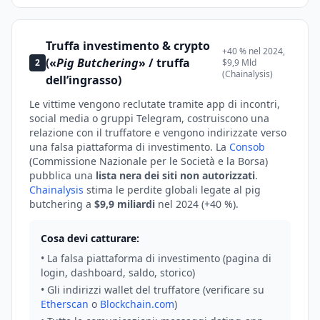
Truffa investimento & crypto
+40 % nel 2024,
(«
Pig Butchering
» / truffa
2
$9,9 Mld
(Chainalysis)
dell’ingrasso)
Le vittime vengono reclutate tramite app di incontri,
social media o gruppi Telegram, costruiscono una
relazione con il truffatore e vengono indirizzate verso
una falsa piattaforma di investimento. La
Consob
(Commissione Nazionale per le Società e la Borsa)
pubblica una
lista nera dei siti non autorizzati
.
Chainalysis
stima le perdite globali legate al pig
butchering a
$9,9 miliardi
nel 2024 (+40 %).
Cosa devi catturare:
• La falsa piattaforma di investimento (pagina di
login, dashboard, saldo, storico)
• Gli indirizzi wallet del truffatore (verificare su
Etherscan
o
Blockchain.com
)