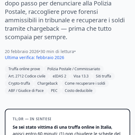
dopo passo per denunciare alla Polizia
Postale, raccogliere prove forensi
ammissibili in tribunale e recuperare i soldi
tramite chargeback — prima che tutto
scompaia per sempre.
20 febbraio 2026
•
30 min di lettura
•
Ultima verifica: febbraio 2026
Truffa online prove
Polizia Postale / Commissariato
Art. 2712 Codice civile
eIDAS 2
Visa 13.3
Siti truffa
Crypto-truffa
Chargeback
Come recuperare i soldi
ABF / Giudice di Pace
PEC
Costo deducibile
TL;DR — IN SINTESI
Se sei stato vittima di una truffa online in Italia
,
agisci entro 60 minuti: (1) non chiudere le schede del