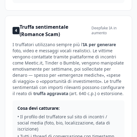
Truffa sentimentale
Deepfake IA in
4
aumento
(Romance Scam)
I truffatori utilizzano sempre più l’
IA per generare
foto, video e messaggi vocali realistici. Le vittime
vengono contattate tramite piattaforme di incontri
come Meetic.it, Tinder o Bumble, vengono manipolate
emotivamente per settimane, poi sollecitate per
denaro — spesso per «emergenze mediche», «spese
di viaggio» o «opportunità di investimento». Le truffe
sentimentali con importi rilevanti possono configurare
il reato di
truffa aggravata
(art. 640 c.p.) o estorsione.
Cosa devi catturare:
• Il profilo del truffatore sul sito di incontri /
social media (foto, bio, localizzazione, data di
iscrizione)
• Tutti i thread di conversazione con timestamp