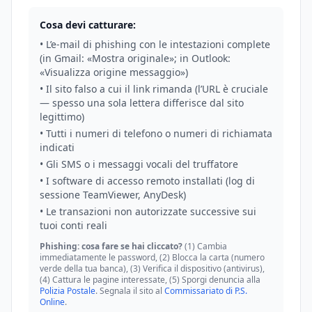
Cosa devi catturare:
• L’e-mail di phishing con le intestazioni complete
(in Gmail: «Mostra originale»; in Outlook:
«Visualizza origine messaggio»)
• Il sito falso a cui il link rimanda (l’URL è cruciale
— spesso una sola lettera differisce dal sito
legittimo)
• Tutti i numeri di telefono o numeri di richiamata
indicati
• Gli SMS o i messaggi vocali del truffatore
• I software di accesso remoto installati (log di
sessione TeamViewer, AnyDesk)
• Le transazioni non autorizzate successive sui
tuoi conti reali
Phishing: cosa fare se hai cliccato?
(1) Cambia
immediatamente le password, (2) Blocca la carta (numero
verde della tua banca), (3) Verifica il dispositivo (antivirus),
(4) Cattura le pagine interessate, (5) Sporgi denuncia alla
Polizia Postale
. Segnala il sito al
Commissariato di P.S.
Online
.