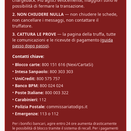
chargeback. Più agisci velocemente, maggiori sono le
possibilità di fermare la transazione.
2. NON CHIUDERE NULLA
— non chiudere le schede,
non cancellare i messaggi, non contattare il
truffatore.
3. CATTURA LE PROVE
— la pagina della truffa, tutte
le comunicazioni e le ricevute di pagamento (
guida
passo dopo passo
).
Contatti chiave:
•
Blocco carte:
800 151 616 (Nexi/CartaSi)
•
Intesa Sanpaolo:
800 303 303
•
UniCredit:
800 575 757
•
Banco BPM:
800 024 024
•
Poste Italiane:
800 003 322
•
Carabinieri:
112
•
Polizia Postale:
commissariatodips.it
•
Emergenze:
113 o 112
Per i bonifici bancari, agire entro 24 ore aumenta drasticamente
le possibilità di blocco tramite il sistema di recall. Per i pagamenti