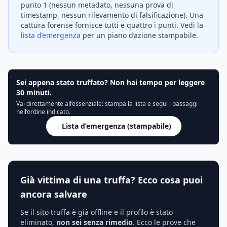
punto 1 (nessun metadato, nessuna prova di
timestamp, nessun rilevamento di falsificazione). Una
cattura forense fornisce tutti e quattro i punti. Vedi la
lista d’emergenza
per un piano d’azione stampabile.
Sei appena stato truffato? Non hai tempo per leggere
30 minuti.
Vai direttamente all’essenziale: stampa la lista e segui i passaggi
nell’ordine indicato.
↓ Lista d’emergenza (stampabile)
Già vittima di una truffa? Ecco cosa puoi
ancora salvare
Se il sito truffa è già offline e il profilo è stato
eliminato,
non sei senza rimedio
. Ecco le prove che