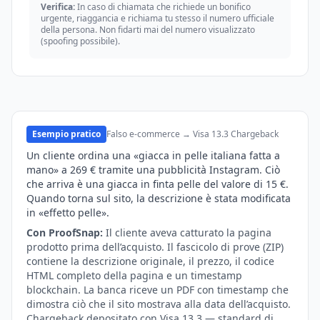
Verifica:
In caso di chiamata che richiede un bonifico
urgente, riaggancia e richiama tu stesso il numero ufficiale
della persona. Non fidarti mai del numero visualizzato
(spoofing possibile).
Esempio pratico
Falso e-commerce → Visa 13.3 Chargeback
Un cliente ordina una «giacca in pelle italiana fatta a
mano» a 269 € tramite una pubblicità Instagram. Ciò
che arriva è una giacca in finta pelle del valore di 15 €.
Quando torna sul sito, la descrizione è stata modificata
in «effetto pelle».
Con ProofSnap:
Il cliente aveva catturato la pagina
prodotto prima dell’acquisto. Il fascicolo di prove (ZIP)
contiene la descrizione originale, il prezzo, il codice
HTML completo della pagina e un timestamp
blockchain. La banca riceve un PDF con timestamp che
dimostra ciò che il sito mostrava alla data dell’acquisto.
Chargeback depositato con Visa 13.3 — standard di