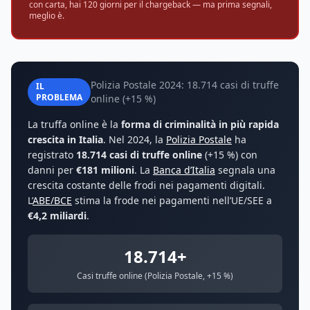
con carta, hai 120 giorni per il chargeback — ma prima segnali,
meglio è.
Polizia Postale 2024: 18.714 casi di truffe
IL
PROBLEMA
online (+15 %)
La truffa online è la
forma di criminalità in più rapida
crescita in Italia
. Nel 2024, la
Polizia Postale
ha
registrato
18.714 casi di truffe online
(+15 %) con
danni per
€181 milioni
. La
Banca d’Italia
segnala una
crescita costante delle frodi nei pagamenti digitali.
L’
ABE/BCE
stima la frode nei pagamenti nell’UE/SEE a
€4,2 miliardi
.
18.714+
Casi truffe online (Polizia Postale, +15 %)