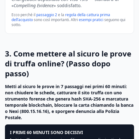
«
Compelling Evidence
» soddisfatto.
Ecco perché il
passaggio 2
e la
regola della cattura prima
dell’acquisto
sono così importanti. Altri
esempi pratici
seguono qui
sotto.
3. Come mettere al sicuro le prove
di truffa online? (Passo dopo
passo)
Metti al sicuro le prove in 7 passaggi nei primi 60 minuti:
non chiudere le schede, catturare il sito truffa con uno
strumento forense che genera hash SHA-256 e marcatura
temporale blockchain, bloccare la carta chiamando la banca
o Nexi (800.15.16.16), e sporgere denuncia alla Polizia
Postale.
I PRIMI 60 MINUTI SONO DECISIVI