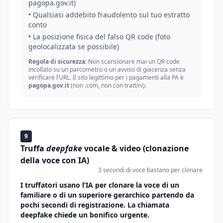
pagopa.gov.it)
• Qualsiasi addebito fraudolento sul tuo estratto
conto
• La posizione fisica del falso QR code (foto
geolocalizzata se possibile)
Regola di sicurezza:
Non scansionare mai un QR code
incollato su un parcometro o un avviso di giacenza senza
verificare l’URL. Il sito legittimo per i pagamenti alla PA è
pagopa.gov.it
(non .com, non con trattini).
9
Truffa
deepfake
vocale & video (clonazione
della voce con IA)
3 secondi di voce bastano per clonare
I truffatori usano l’IA per clonare la voce di un
familiare o di un superiore gerarchico partendo da
pochi secondi di registrazione. La chiamata
deepfake chiede un bonifico urgente.