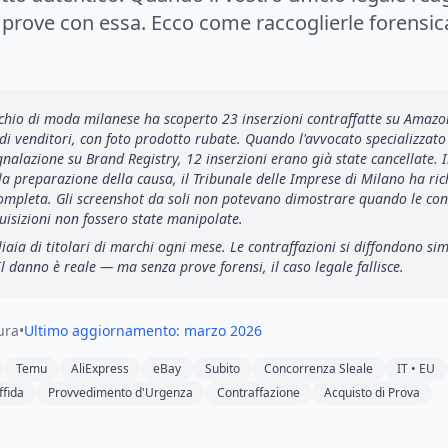
e prove con essa. Ecco come raccoglierle forens
hio di moda milanese ha scoperto 23 inserzioni contraffatte su Amaz
di venditori, con foto prodotto rubate. Quando l'avvocato specializzato 
nalazione su Brand Registry, 12 inserzioni erano già state cancellate. 
 preparazione della causa, il Tribunale delle Imprese di Milano ha ri
completa. Gli screenshot da soli non potevano dimostrare
quando
le con
uisizioni non fossero state manipolate.
liaia di titolari di marchi ogni mese. Le contraffazioni si diffondono 
l danno è reale — ma senza prove forensi, il caso legale fallisce.
ura
•
Ultimo aggiornamento: marzo 2026
Temu
AliExpress
eBay
Subito
Concorrenza Sleale
IT • EU
ffida
Provvedimento d'Urgenza
Contraffazione
Acquisto di Prova