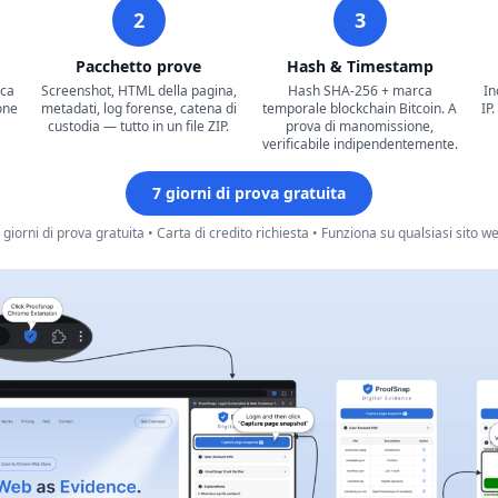
2
3
Pacchetto prove
Hash & Timestamp
cca
Screenshot, HTML della pagina,
Hash SHA-256 + marca
In
one
metadati, log forense, catena di
temporale blockchain Bitcoin. A
IP
custodia — tutto in un file ZIP.
prova di manomissione,
verificabile indipendentemente.
7 giorni di prova gratuita
 giorni di prova gratuita • Carta di credito richiesta • Funziona su qualsiasi sito w