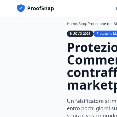
ProofSnap
H
Home
/
Blog
/
Protezione del M
NUOVO 2026
Protezione Mar
Protezio
Commer
contraf
marketp
Un falsificatore si 
entro pochi giorni su
sopra il vostro prodo