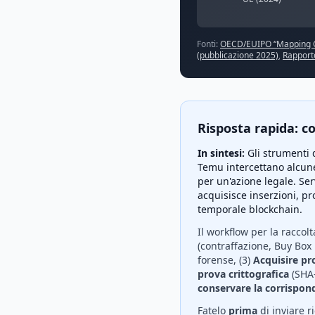
Fonti:
OECD/EUIPO “Mapping Gl
(pubblicazione 2025)
,
Rapport
Risposta rapida: 
In sintesi:
Gli strumenti 
Temu intercettano alcune
per un'azione legale. Se
acquisisce inserzioni, p
temporale blockchain.
Il workflow per la racco
(contraffazione, Buy Box 
forense, (3)
Acquisire pro
prova crittografica
(SHA-
conservare la corrispon
Fatelo
prima
di inviare r