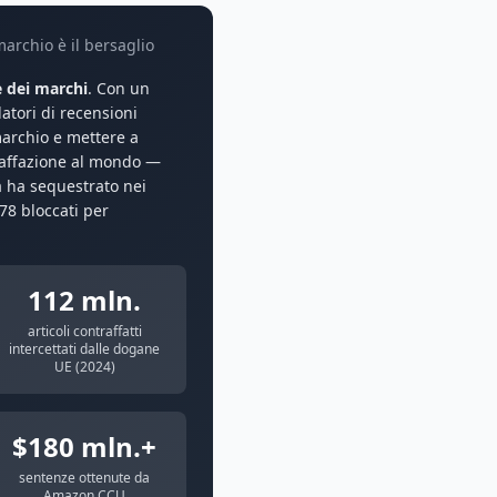
marchio è il bersaglio
e dei marchi
. Con un
latori di recensioni
marchio e mettere a
ntraffazione al mondo —
a ha sequestrato nei
178 bloccati per
112 mln.
articoli contraffatti
intercettati dalle dogane
UE (2024)
$180 mln.+
sentenze ottenute da
Amazon CCU