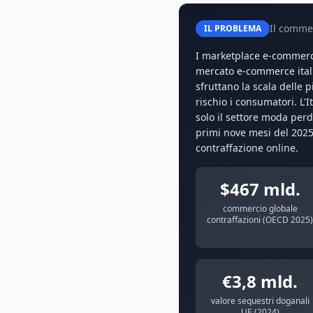
Il commer
IL PROBLEMA
I marketplace e-commerce
mercato e-commerce ita
sfruttano la scala delle
rischio i consumatori. L'I
solo il settore moda per
primi nove mesi del 2025
contraffazione online.
$467 mld.
commercio globale
contraffazioni (OECD 2025)
€3,8 mld.
valore sequestri doganali
UE (2024)