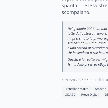
sparita — e le vostr
scompaiano.
Nel gennaio 2026, un marc
tutte dallo stesso network 
ha presentato la prima seg
screenshot — ma durante la
e una catena di custodia 
chi
le vendeva o che le acq
Questa è la realtà per mig
Temu, AliExpress ed eBay. I
4 marzo 2026
•
35 min. di lett
Protezione Marchi
Amazon
eIDAS 2
Prove Digitali
Di