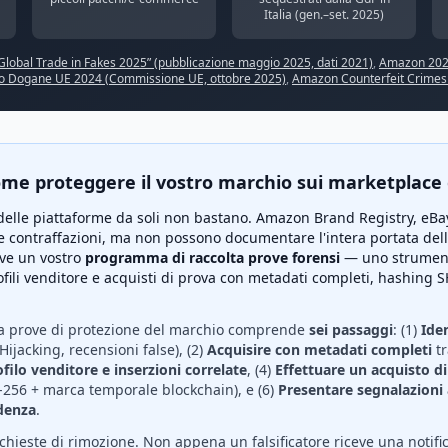
Italia (gen.–set. 2025)
obal Trade in Fakes 2025” (pubblicazione maggio 2025, dati 2021)
,
Amazon 2024
o Dogane UE 2024 (Commissione UE, ottobre 2025)
,
Amazon Counterfeit Crimes 
come proteggere il vostro marchio sui marketplac
delle piattaforme da soli non bastano. Amazon Brand Registry, eBay 
 contraffazioni, ma non possono documentare l'intera portata dell
rve un vostro
programma di raccolta prove forensi
— uno strumen
rofili venditore e acquisti di prova con metadati completi, hashing
lta prove di protezione del marchio comprende
sei passaggi
: (1)
Iden
Hijacking, recensioni false), (2)
Acquisire con metadati completi
tr
filo venditore e inserzioni correlate
, (4)
Effettuare un acquisto d
256 + marca temporale blockchain), e (6)
Presentare segnalazioni 
denza
.
ichieste di rimozione. Non appena un falsificatore riceve una notifi