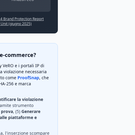
 Brand Protection Report
Unit (giugno 2025)
e e-commerce?
VeRO e i portali IP di
a violazione necessaria
to come
ProofSnap
, che
 SHA-256 e marca
tificare la violazione
amite strumento
i prova
, (5)
Generare
alle piattaforme e
ca, l'inserzione scompare