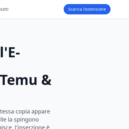
tatti
Scarica l'estensione
'E-
 Temu &
stessa copia appare
lle la spingono
isce, l'inserzione è