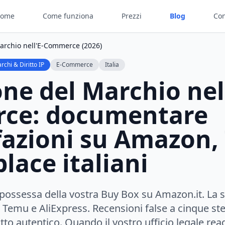
ome
Come funziona
Prezzi
Blog
Con
archio nell'E-Commerce (2026)
chi & Diritto IP
E-Commerce
Italia
ne del Marchio nell
ce: documentare
fazioni su Amazon,
lace italiani
impossessa della vostra Buy Box su Amazon.it. La 
 Temu e AliExpress. Recensioni false a cinque ste
tto autentico. Quando il vostro ufficio legale reag