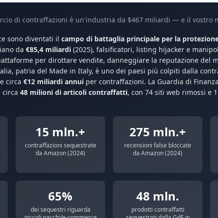
cio di contraffazioni è un'industria da $467 miliardi — e il vostro 
 sono diventati il
campo di battaglia principale per la protezion
liano da
€85,4 miliardi
(2025), falsificatori, listing hijacker e manipo
 piattaforme per dirottare vendite, danneggiare la reputazione del 
talia, patria del Made in Italy, è uno dei paesi più colpiti dalla co
de circa
€12 miliardi annui
per contraffazioni. La Guardia di Finanz
 circa
48 milioni di articoli contraffatti
, con 74 siti web rimossi e 
15 mln.+
275 mln.+
contraffazioni sequestrate
recensioni false bloccate
da Amazon (2024)
da Amazon (2024)
65%
48 mln.
dei sequestri riguarda
prodotti contraffatti
piccoli pacchi/e-commerce
sequestrati dalla GdF in