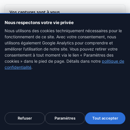
Vos captures sont à vous
Les ZIP restent sur votre appareil. L'historique de capture (URLs,
Nous respectons votre vie privée
dates, métadonnées)
est synchronisé sur votre compte
ProofSnap
— accessible depuis tout navigateur connecté,
Nous utilisons des cookies techniquement nécessaires pour le
téléchargeable à tout moment. Pas d'URL publique, personne
fonctionnement de ce site. Avec votre consentement, nous
d'autre ne peut les voir ni les supprimer.
utilisons également Google Analytics pour comprendre et
améliorer l’utilisation de notre site. Vous pouvez retirer votre
consentement à tout moment via le lien « Paramètres des
cookies » dans le pied de page. Détails dans notre
politique de
Contenu de chaque ZIP de preuve
confidentialité
.
Jusqu'à 15 fichiers forensiques par capture (selon le plan)
CONTENU CAPTURÉ
screenshot.jpeg
— Image pleine page
page.html
— Code HTML exact
domtextcontent.txt
— Texte visible extrait
capture_video.webm
— Vidéo du processus de
Refuser
Paramètres
Tout accepter
capture
(si activé)
metadata.json
— URL, dates, user-agent, certificat