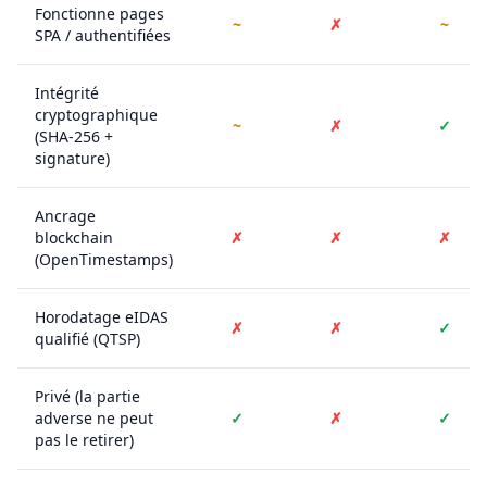
Fonctionne pages
~
✗
~
SPA / authentifiées
Intégrité
cryptographique
~
✗
✓
(SHA-256 +
signature)
Ancrage
blockchain
✗
✗
✗
(OpenTimestamps)
Horodatage eIDAS
✗
✗
✓
qualifié (QTSP)
Privé (la partie
adverse ne peut
✓
✗
✓
pas le retirer)