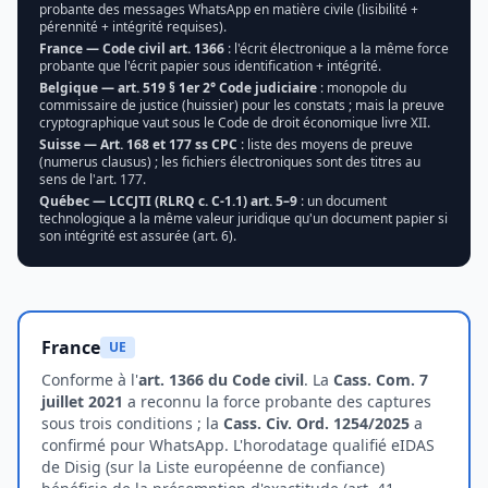
probante des messages WhatsApp en matière civile (lisibilité +
pérennité + intégrité requises).
France — Code civil art. 1366
: l'écrit électronique a la même force
probante que l'écrit papier sous identification + intégrité.
Belgique — art. 519 § 1er 2° Code judiciaire
: monopole du
commissaire de justice (huissier) pour les constats ; mais la preuve
cryptographique vaut sous le Code de droit économique livre XII.
Suisse — Art. 168 et 177 ss CPC
: liste des moyens de preuve
(numerus clausus) ; les fichiers électroniques sont des titres au
sens de l'art. 177.
Québec — LCCJTI (RLRQ c. C-1.1) art. 5–9
: un document
technologique a la même valeur juridique qu'un document papier si
son intégrité est assurée (art. 6).
France
UE
Conforme à l'
art. 1366 du Code civil
. La
Cass. Com. 7
juillet 2021
a reconnu la force probante des captures
sous trois conditions ; la
Cass. Civ. Ord. 1254/2025
a
confirmé pour WhatsApp. L'horodatage qualifié eIDAS
de Disig (sur la Liste européenne de confiance)