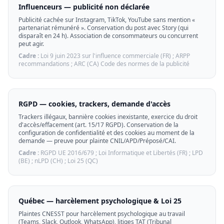
Influenceurs — publicité non déclarée
Publicité cachée sur Instagram, TikTok, YouTube sans mention «
partenariat rémunéré ». Conservation du post avec Story (qui
disparaît en 24 h). Association de consommateurs ou concurrent
peut agir.
Cadre :
Loi 9 juin 2023 sur l'influence commerciale (FR) ; ARPP
recommandations ; ARC (CA) Code des normes de la publicité
RGPD — cookies, trackers, demande d'accès
Trackers illégaux, bannière cookies inexistante, exercice du droit
d'accès/effacement (art. 15/17 RGPD). Conservation de la
configuration de confidentialité et des cookies au moment de la
demande — preuve pour plainte CNIL/APD/Préposé/CAI.
Cadre :
RGPD UE 2016/679 ; Loi Informatique et Libertés (FR) ; LPD
(BE) ; nLPD (CH) ; Loi 25 (QC)
Québec — harcèlement psychologique & Loi 25
Plaintes CNESST pour harcèlement psychologique au travail
(Teams, Slack, Outlook, WhatsApp), litiges TAT (Tribunal