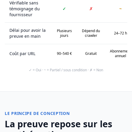
Vérifiable sans
témoignage du
✓
✗
~
fournisseur
Délai pour avoir la
Plusieurs
Dépend du
24–72 h
jours
crawler
preuve en main
Abonnement
Coût par URL
90–540 €
Gratuit
annuel
✓ = Oui · ~ = Partiel / sous condition · ✗ = Non
LE PRINCIPE DE CONCEPTION
La preuve repose sur les