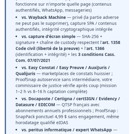
fonctionne sur n'importe quelle page (contenus
authentifiés, WhatsApp, messageries)
vs. Wayback Machine
— privé (la partie adverse
ne peut pas le supprimer), capture SPA / contenus
authentifiés, intégrité cryptographique intégrée
vs. capture d'écran simple
— SHA-256 +
signature + chaîne de custody respectent l'
art. 1358
Code civil (liberté de la preuve)
+ l'
art. 1366
(identification + intégrité) + les
3 conditions Cass.
Com. 07/07/2021
vs. Easy Constat / Easy Preuve / AuxiJuris /
Qualijuris
— marketplaces de constats huissier ;
ProofSnap autoservice sans intermédiaire, votre
commissaire de justice vérifie après coup (mission
1–2 h vs 8–16 h captation complète)
vs. Docaposte / Certigna / certSIGN / Evidency /
Datasure / EDICOM
— QTSP français avec
abonnements annuels professionnels ; ProofSnap :
SnapPack ponctuel 4,99 $ sans engagement, même
horodatage qualifié eIDAS
vs. peritus informatique / expert WhatsApp
—