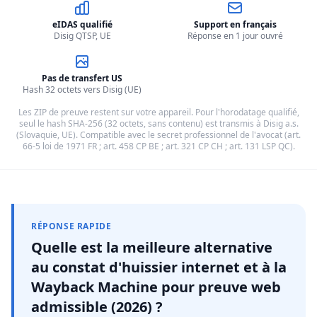
eIDAS qualifié
Support en français
Disig QTSP, UE
Réponse en 1 jour ouvré
Pas de transfert US
Hash 32 octets vers Disig (UE)
Les ZIP de preuve restent sur votre appareil. Pour l'horodatage qualifié,
seul le hash SHA-256 (32 octets, sans contenu) est transmis à Disig a.s.
(Slovaquie, UE). Compatible avec le secret professionnel de l'avocat (art.
66-5 loi de 1971 FR ; art. 458 CP BE ; art. 321 CP CH ; art. 131 LSP QC).
RÉPONSE RAPIDE
Quelle est la meilleure alternative
au constat d'huissier internet et à la
Wayback Machine pour preuve web
admissible (2026) ?