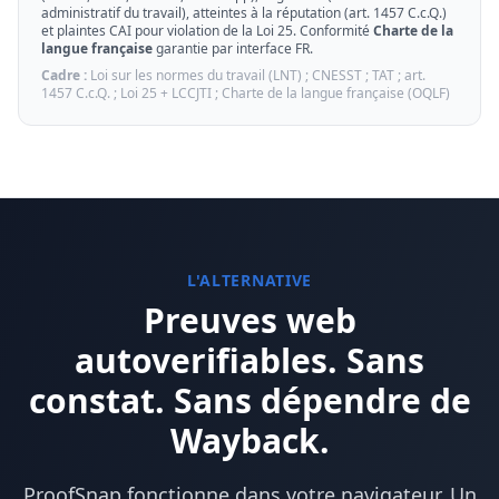
administratif du travail), atteintes à la réputation (art. 1457 C.c.Q.)
et plaintes CAI pour violation de la Loi 25. Conformité
Charte de la
langue française
garantie par interface FR.
Cadre :
Loi sur les normes du travail (LNT) ; CNESST ; TAT ; art.
1457 C.c.Q. ; Loi 25 + LCCJTI ; Charte de la langue française (OQLF)
L'ALTERNATIVE
Preuves web
autoverifiables. Sans
constat. Sans dépendre de
Wayback.
ProofSnap fonctionne dans votre navigateur. Un