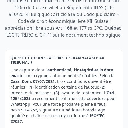
Réponse courte :
oui
. France et UE : conforme à l'art.
1366 du Code civil et au Règlement eIDAS (UE)
910/2014. Belgique : article 519 du Code judiciaire +
Code de droit économique livre XII. Suisse :
appréciation libre sous Art. 168 et 177 ss CPC. Québec :
LCCJTI (RLRQ c. C-1.1) sur le document technologique.
QU'EST-CE QU'UNE CAPTURE D'ÉCRAN VALABLE AU
TRIBUNAL ?
Une capture dont l'
authenticité, l'intégrité et la date
exacte
sont cryptographiquement vérifiables. Selon la
Cass. Com. 07/07/2021
, trois conditions doivent être
réunies :
(1)
identification certaine de l'auteur,
(2)
intégrité du message,
(3)
loyauté de l'obtention. L'
Ord.
1254/2025
a récemment confirmé cette ouverture pour
WhatsApp. Pour une force probante pleine il faut :
hash SHA-256, signature numérique, horodatage
qualifié et chaîne de custody conforme à
ISO/IEC
27037
.