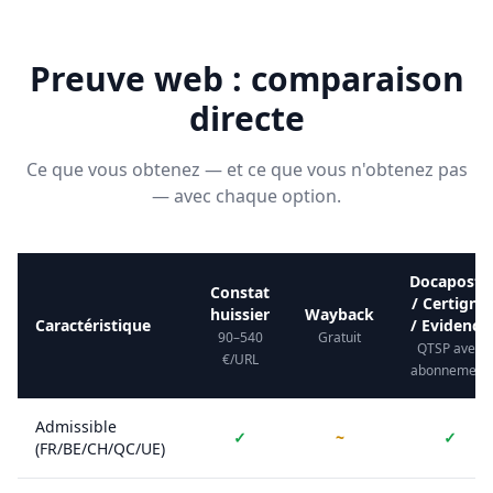
Preuve web : comparaison
directe
Ce que vous obtenez — et ce que vous n'obtenez pas
— avec chaque option.
Docaposte
Constat
/ Certigna
huissier
Wayback
Caractéristique
/ Evidency
90–540
Gratuit
QTSP avec
€/URL
abonnement
Admissible
✓
~
✓
(FR/BE/CH/QC/UE)