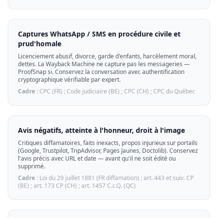
Captures WhatsApp / SMS en procédure civile et
prud'homale
Licenciement abusif, divorce, garde d'enfants, harcèlement moral,
dettes. La Wayback Machine ne capture pas les messageries —
ProofSnap si. Conservez la conversation avec authentification
cryptographique vérifiable par expert.
Cadre :
CPC (FR) ; Code judiciaire (BE) ; CPC (CH) ; CPC du Québec
Avis négatifs, atteinte à l'honneur, droit à l'image
Critiques diffamatoires, faits inexacts, propos injurieux sur portails
(Google, Trustpilot, TripAdvisor, Pages Jaunes, Doctolib). Conservez
l'avis précis avec URL et date — avant qu'il ne soit édité ou
supprimé.
Cadre :
Loi du 29 juillet 1881 (FR diffamation) ; art. 443 et suiv. CP
(BE) ; art. 173 CP (CH) ; art. 1457 C.c.Q. (QC)