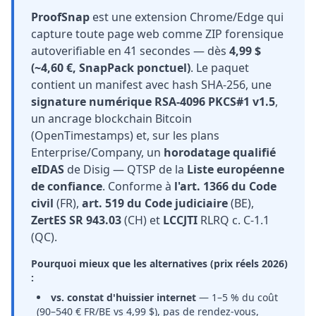
ProofSnap
est une extension Chrome/Edge qui
capture toute page web comme ZIP forensique
autoverifiable en 41 secondes — dès
4,99 $
(~4,60 €, SnapPack ponctuel)
. Le paquet
contient un manifest avec hash SHA-256, une
signature numérique RSA-4096 PKCS#1 v1.5
,
un ancrage blockchain Bitcoin
(OpenTimestamps) et, sur les plans
Enterprise/Company, un
horodatage qualifié
eIDAS
de Disig — QTSP de la
Liste européenne
de confiance
. Conforme à
l'art. 1366 du Code
civil
(FR),
art. 519 du Code judiciaire
(BE),
ZertES SR 943.03
(CH) et
LCCJTI
RLRQ c. C-1.1
(QC).
Pourquoi mieux que les alternatives (prix réels 2026)
:
vs. constat d'huissier internet
— 1–5 % du coût
(90–540 € FR/BE vs 4,99 $), pas de rendez-vous,