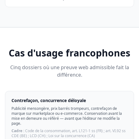
Cas d'usage francophones
Cinq dossiers où une preuve web admissible fait la
différence.
Contrefaçon, concurrence déloyale
Publicité mensongère, prix barrés trompeurs, contrefaçon de
marque sur marketplace ou e-commerce. Conservation avant la
mise en demeure ou référé — avant que l'éditeur ne modifie la
page.
Cadre :
Code de la consommation, art. L121-1 ss (FR) ; art. VI.92 ss
CDE (BE) ; LCD (CH) ; Loi sur la concurrence (CA)