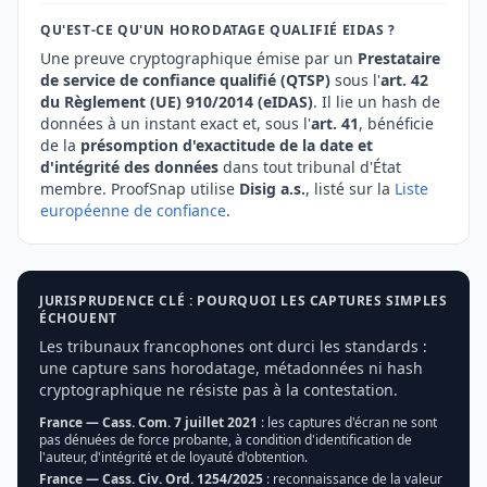
QU'EST-CE QU'UN HORODATAGE QUALIFIÉ EIDAS ?
Une preuve cryptographique émise par un
Prestataire
de service de confiance qualifié (QTSP)
sous l'
art. 42
du Règlement (UE) 910/2014 (eIDAS)
. Il lie un hash de
données à un instant exact et, sous l'
art. 41
, bénéficie
de la
présomption d'exactitude de la date et
d'intégrité des données
dans tout tribunal d'État
membre. ProofSnap utilise
Disig a.s.
, listé sur la
Liste
européenne de confiance
.
JURISPRUDENCE CLÉ : POURQUOI LES CAPTURES SIMPLES
ÉCHOUENT
Les tribunaux francophones ont durci les standards :
une capture sans horodatage, métadonnées ni hash
cryptographique ne résiste pas à la contestation.
France — Cass. Com. 7 juillet 2021
: les captures d'écran ne sont
pas dénuées de force probante, à condition d'identification de
l'auteur, d'intégrité et de loyauté d'obtention.
France — Cass. Civ. Ord. 1254/2025
: reconnaissance de la valeur