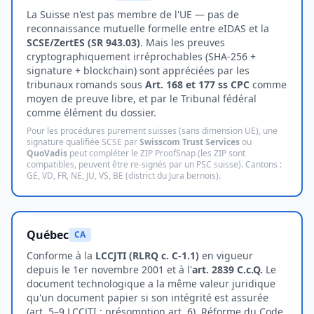
La Suisse n'est pas membre de l'UE — pas de
reconnaissance mutuelle formelle entre eIDAS et la
SCSE/ZertES (SR 943.03)
. Mais les preuves
cryptographiquement irréprochables (SHA-256 +
signature + blockchain) sont appréciées par les
tribunaux romands sous
Art. 168 et 177 ss CPC
comme
moyen de preuve libre, et par le Tribunal fédéral
comme élément du dossier.
Pour les procédures purement suisses (sans dimension UE), une
signature qualifiée SCSE par
Swisscom Trust Services
ou
QuoVadis
peut compléter le ZIP ProofSnap (les ZIP sont
compatibles, peuvent être re-signés par un PSC suisse). Cantons :
GE, VD, FR, NE, JU, VS, BE (district du Jura bernois).
Québec
CA
Conforme à la
LCCJTI (RLRQ c. C-1.1)
en vigueur
depuis le 1er novembre 2001 et à l'
art. 2839 C.c.Q.
Le
document technologique a la même valeur juridique
qu'un document papier si son intégrité est assurée
(art. 5–9 LCCJTI ; présomption art. 6). Réforme du Code