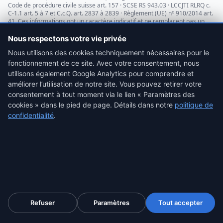
Code de procédure civile suisse art. 157 · SCSE RS 943.03 · LCCJTI RLRQ c.
o
C-1.1 art. 5 à 7 et C.c.Q. art. 2837 à 2839 · Règlement (UE) n
910/2014 art.
41. Ces informations ont un caractère indicatif et ne remplacent pas un
conseil juridique.
Nous respectons votre vie privée
Nous utilisons des cookies techniquement nécessaires pour le
fonctionnement de ce site. Avec votre consentement, nous
utilisons également Google Analytics pour comprendre et
AVIS JURIDIQUE INDÉPENDANT · 21 AVRIL 2026
améliorer l’utilisation de notre site. Vous pouvez retirer votre
Un cabinet d'avocats
consentement à tout moment via le lien « Paramètres des
cookies » dans le pied de page. Détails dans notre
politique de
confirme : ProofSnap est
confidentialité
.
utilisable comme moyen de
preuve devant les
juridictions
L'avis a été rédigé par le cabinet
SEDLAKOVA LEGAL
Refuser
Essai gratuit 7 jours
Paramètres
Tout accepter
s.r.o.
(Brno, IČO 05669871) sur la base du droit de
l'Union européenne, avec référence au droit