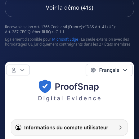
Voir la démo (41s)
Recevable selon Art. 1366 Code civil (France)
·
eIDAS Art. 41 (UE)
·
Art. 287 CPC
·
Québec RLRQ c. C-1.1
Également disponible pour
Microsoft Edge
· La seule extension avec des
horodatages UE juridiquement contraignants dans les 27 États membres