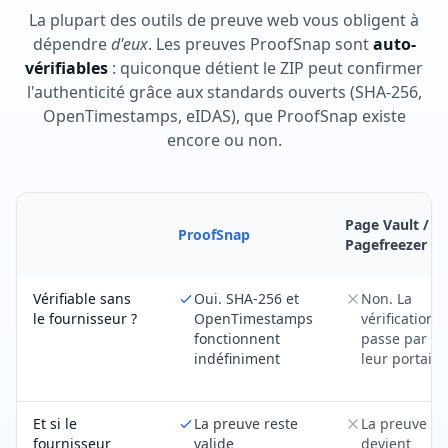
La plupart des outils de preuve web vous obligent à
dépendre
d'eux
. Les preuves ProofSnap sont
auto-
vérifiables
: quiconque détient le ZIP peut confirmer
l'authenticité grâce aux standards ouverts (SHA-256,
OpenTimestamps, eIDAS), que ProofSnap existe
encore ou non.
Page Vault /
ProofSnap
Pagefreezer
Vérifiable sans
Oui. SHA-256 et
Non. La
le fournisseur ?
OpenTimestamps
vérification
fonctionnent
passe par
indéfiniment
leur portail
Et si le
La preuve reste
La preuve
fournisseur
valide
devient