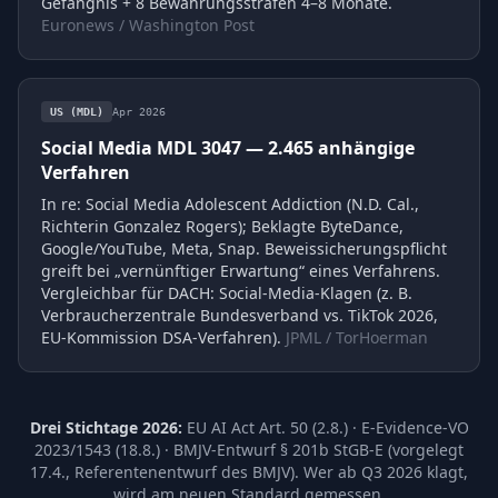
Gefängnis + 8 Bewährungsstrafen 4–8 Monate.
Euronews / Washington Post
US (MDL)
Apr 2026
Social Media MDL 3047 — 2.465 anhängige
Verfahren
In re: Social Media Adolescent Addiction (N.D. Cal.,
Richterin Gonzalez Rogers); Beklagte ByteDance,
Google/YouTube, Meta, Snap. Beweissicherungspflicht
greift bei „vernünftiger Erwartung“ eines Verfahrens.
Vergleichbar für DACH: Social-Media-Klagen (z. B.
Verbraucherzentrale Bundesverband vs. TikTok 2026,
EU-Kommission DSA-Verfahren).
JPML / TorHoerman
Drei Stichtage 2026:
EU AI Act Art. 50 (2.8.) · E-Evidence-VO
2023/1543 (18.8.) · BMJV-Entwurf § 201b StGB-E (vorgelegt
17.4., Referentenentwurf des BMJV). Wer ab Q3 2026 klagt,
wird am neuen Standard gemessen.