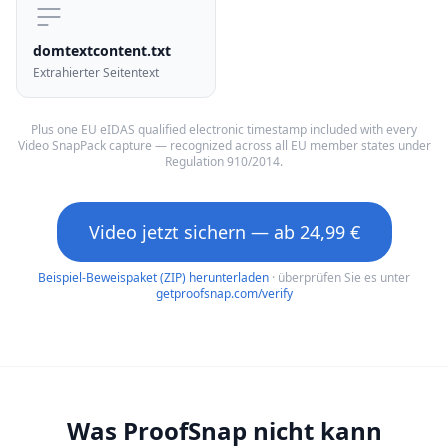
domtextcontent.txt
Extrahierter Seitentext
Plus one EU eIDAS qualified electronic timestamp included with every
Video SnapPack capture — recognized across all EU member states under
Regulation 910/2014.
Video jetzt sichern — ab 24,99 €
Beispiel-Beweispaket (ZIP) herunterladen
· überprüfen Sie es unter
getproofsnap.com/verify
Was ProofSnap nicht kann