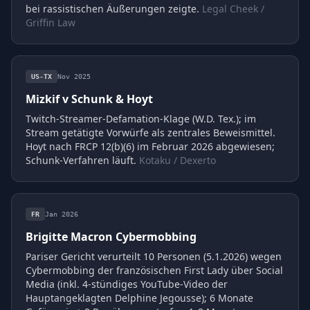
bei rassistischen Äußerungen zeigte.
Legal Cheek /
Griffin Law
US-TX
Nov 2025
Mizkif v Schunk & Hoyt
Twitch-Streamer-Defamation-Klage (W.D. Tex.); im
Stream getätigte Vorwürfe als zentrales Beweismittel.
Hoyt nach FRCP 12(b)(6) im Februar 2026 abgewiesen;
Schunk-Verfahren läuft.
Kotaku / Dexerto
FR
Jan 2026
Brigitte Macron Cybermobbing
Pariser Gericht verurteilt 10 Personen (5.1.2026) wegen
Cybermobbing der französischen First Lady über Social
Media (inkl. 4-stündiges YouTube-Video der
Hauptangeklagten Delphine Jegousse); 6 Monate