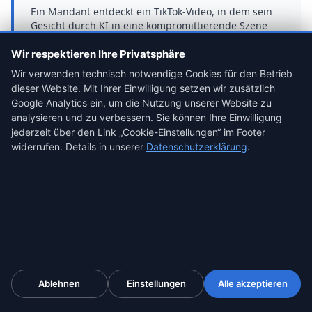
Ein Mandant entdeckt ein TikTok-Video, in dem sein
Gesicht durch KI in eine kompromittierende Szene
montiert wurde. 250.000 Views. Die Frist für
einstweilige Verfügung läuft.
Wir respektieren Ihre Privatsphäre
Wir verwenden technisch notwendige Cookies für den Betrieb
ProofSnap-Workflow:
Chrome-Erweiterung
dieser Website. Mit Ihrer Einwilligung setzen wir zusätzlich
installieren, Video SnapPack ×1 (24,99 €) auf
Google Analytics ein, um die Nutzung unserer Website zu
Firmenkreditkarte kaufen, TikTok-Video öffnen,
Aufnahme starten. Nach 90 Sekunden 14-teiliges
analysieren und zu verbessern. Sie können Ihre Einwilligung
forensisches ZIP mit video.mp4 + Provenance
jederzeit über den Link „Cookie-Einstellungen“ im Footer
Certificate + qualifiziertem eIDAS-Zeitstempel.
widerrufen. Details in unserer
Datenschutzerklärung
.
Rechtliche Anker:
§ 1004 BGB + § 823 BGB + APR (Art. 2 Abs. 1
GG) + § 371a ZPO + § 201b StGB-E.
Auslage:
24,99 € nach RVG
§ 46.
Beweissicherungsschreiben
HYPOTHETISCH · INHOUSE-
+ DSA
JUSTIZIAR
DSA-Beschwerde wegen Twitch-Stream eines
Ablehnen
Einstellungen
Alle akzeptieren
Video sichern — ab 24,99 €
Markenbotschafters