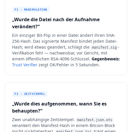
F1 · MANIPULATION
„Wurde die Datei nach der Aufnahme
verändert?“
Ein einziger Bit-Flip in einer Datei ändert ihren SHA-
256-Hash. Das signierte Manifest bindet jeden Datei-
Hash; wird etwas geändert, schlägt die
-
manifest.sig
Verifikation fehl — nachweisbar, vor Gericht, mit
einem öffentlichen RSA-4096-Schlüssel.
Gegenbeweis:
Trust Verifier
zeigt OK/Fehler in 5 Sekunden.
F2 · ZEITSTEMPEL
„Wurde dies aufgenommen, wann Sie es
behaupten?“
Zwei unabhängige Zeitstempel.
manifest.json.ots
verankert den Manifest-Hash in einem Bitcoin-Block
(nicht rückdatierbar).
trägt einen
manifest.json.tsr