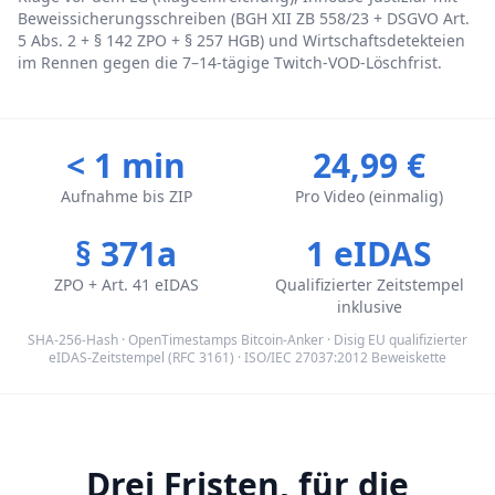
Beweissicherungsschreiben (BGH XII ZB 558/23 + DSGVO Art.
5 Abs. 2 + § 142 ZPO + § 257 HGB) und Wirtschaftsdetekteien
im Rennen gegen die 7–14-tägige Twitch-VOD-Löschfrist.
< 1 min
24,99 €
Aufnahme bis ZIP
Pro Video (einmalig)
§ 371a
1 eIDAS
ZPO + Art. 41 eIDAS
Qualifizierter Zeitstempel
inklusive
SHA-256-Hash · OpenTimestamps Bitcoin-Anker · Disig EU qualifizierter
eIDAS-Zeitstempel (RFC 3161) · ISO/IEC 27037:2012 Beweiskette
Drei Fristen, für die