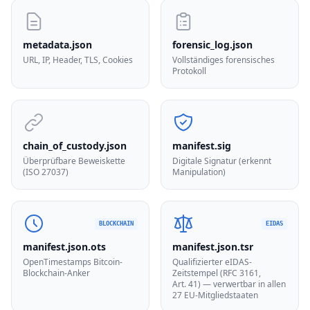
metadata.json
forensic_log.json
URL, IP, Header, TLS, Cookies
Vollständiges forensisches
Protokoll
chain_of_custody.json
manifest.sig
Überprüfbare Beweiskette
Digitale Signatur (erkennt
(ISO 27037)
Manipulation)
BLOCKCHAIN
EIDAS
manifest.json.ots
manifest.json.tsr
OpenTimestamps Bitcoin-
Qualifizierter eIDAS-
Blockchain-Anker
Zeitstempel (RFC 3161,
Art. 41) — verwertbar in allen
27 EU-Mitgliedstaaten