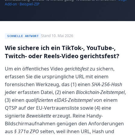
Add-on
·
Beispiel-ZIP
Stand 10. Mai 2026
SCHNELLE ANTWORT
Wie sichere ich ein TikTok-, YouTube-,
Twitch- oder Reels-Video gerichtsfest?
Um ein öffentliches Video
gerichtsfest
zu sichern,
erfassen Sie die ursprüngliche URL mit einem
forensischen Werkzeug, das (1) einen
SHA-256-Hash
jeder erfassten Datei, (2) einen
Blockchain-Zeitstempel
,
(3) einen
qualifizierten eIDAS-Zeitstempel
von einem
QTSP auf der EU-Vertrauensliste sowie (4) eine
signierte
Beweiskette
erzeugt. Reine Handy-
Bildschirmaufnahmen genügen den Anforderungen
aus
§ 371a ZPO
selten, weil ihnen URL, Hash und