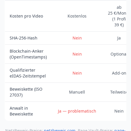
ab
25 €/Monat
Kosten pro Video
Kostenlos
(1 Profi
39 €)
SHA-256-Hash
Nein
Ja
Blockchain-Anker
Nein
Optional
(OpenTimestamps)
Qualifizierter
Nein
Add-on
eIDAS-Zeitstempel
Beweiskette (ISO
Manuell
Teilweise
27037)
Anwalt in
Ja — problematisch
Nein
Beweiskette
NetzBeweis-Preise:
netzbeweis.com
. Page Vault-Preise:
page-