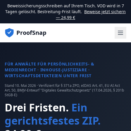
Beweissicherungsschreiben auf Ihrem Tisch. VOD wird in 7
Tagen gelöscht. Bestreitung-Frist läuft.
Beweise jetzt sichern
— 24,99 €
ProofSnap
FÜR ANWÄLTE FÜR PERSÖNLICHKEITS- &
MEDIENRECHT · INHOUSE-JUSTIZIARE ·
WIRTSCHAFTSDETEKTEIEN UNTER FRIST
Stand 10. Mai 2026 · Verifiziert für § 371a ZPO, eIDAS Art. 41, EU AI Act
Art. 50, BMJV-Entwurf "Digitales Gewaltschutzgesetz" (17.04.2026, § 201b
StGB-E)
Drei Fristen.
Ein
gerichtsfestes ZIP.