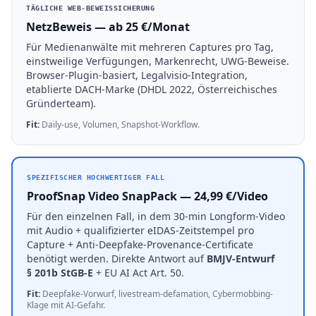
TÄGLICHE WEB-BEWEISSICHERUNG
NetzBeweis
— ab 25 €/Monat
Für Medienanwälte mit mehreren Captures pro Tag,
einstweilige Verfügungen, Markenrecht, UWG-Beweise.
Browser-Plugin-basiert, Legalvisio-Integration,
etablierte DACH-Marke (DHDL 2022, Österreichisches
Gründerteam).
Fit:
Daily-use, Volumen, Snapshot-Workflow.
SPEZIFISCHER HOCHWERTIGER FALL
ProofSnap Video SnapPack — 24,99 €/Video
Für den einzelnen Fall, in dem 30-min Longform-Video
mit Audio + qualifizierter eIDAS-Zeitstempel pro
Capture + Anti-Deepfake-Provenance-Certificate
benötigt werden. Direkte Antwort auf
BMJV-Entwurf
§ 201b StGB-E
+ EU AI Act Art. 50.
Fit:
Deepfake-Vorwurf, livestream-defamation, Cybermobbing-
Klage mit AI-Gefahr.