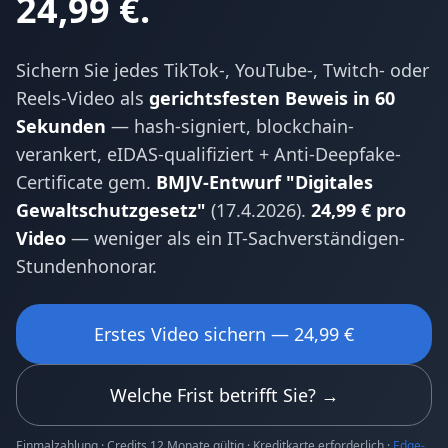
24,99 €.
Sichern Sie jedes TikTok-, YouTube-, Twitch- oder
Reels-Video als
gerichtsfesten Beweis in 60
Sekunden
— hash-signiert, blockchain-
verankert, eIDAS-qualifiziert + Anti-Deepfake-
Certificate gem.
BMJV-Entwurf "Digitales
Gewaltschutzgesetz"
(17.4.2026).
24,99 € pro
Video
— weniger als ein IT-Sachverständigen-
Stundenhonorar.
Erstes Video sichern — 24,99 €
Welche Frist betrifft Sie? →
Einmalzahlung · Credits 12 Monate gültig · Kreditkarte erforderlich ·
Edge-