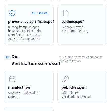
ANTI-DEEPFAKE
provenance_certificate.pdf
evidence.pdf
8 Integritätsprüfungen
Lesbare Beweis-
beweisen Echtheit (kein
Zusammenfassung
Deepfake) — EU AI Act
Art. 50 + § 201b StGB-E
Die
3 Dateien · ermöglichen jedem
03
die Verifikation
Verifikationsschlüssel
manifest.json
publickey.pem
SHA-256-Hashes aller
Öffentlicher
Dateien
Verifikationsschlüssel