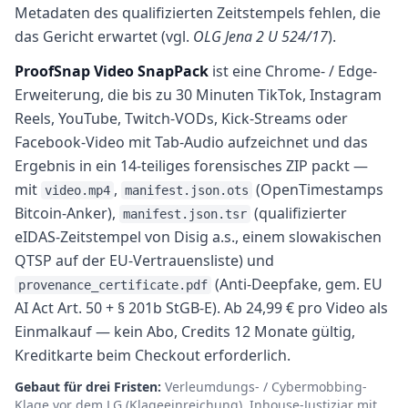
Metadaten des qualifizierten Zeitstempels fehlen, die
das Gericht erwartet (vgl.
OLG Jena 2 U 524/17
).
ProofSnap Video SnapPack
ist eine Chrome- / Edge-
Erweiterung, die bis zu 30 Minuten TikTok, Instagram
Reels, YouTube, Twitch-VODs, Kick-Streams oder
Facebook-Video mit Tab-Audio aufzeichnet und das
Ergebnis in ein 14-teiliges forensisches ZIP packt —
mit
,
(OpenTimestamps
video.mp4
manifest.json.ots
Bitcoin-Anker),
(qualifizierter
manifest.json.tsr
eIDAS-Zeitstempel von Disig a.s., einem slowakischen
QTSP auf der EU-Vertrauensliste) und
(Anti-Deepfake, gem. EU
provenance_certificate.pdf
AI Act Art. 50 + § 201b StGB-E). Ab 24,99 € pro Video als
Einmalkauf — kein Abo, Credits 12 Monate gültig,
Kreditkarte beim Checkout erforderlich.
Gebaut für drei Fristen:
Verleumdungs- / Cybermobbing-
Klage vor dem LG (Klageeinreichung), Inhouse-Justiziar mit