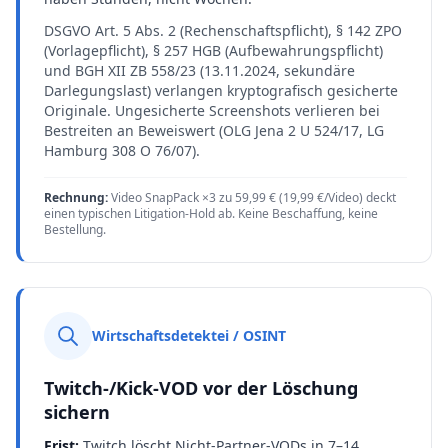
DSGVO Art. 5 Abs. 2 (Rechenschaftspflicht), § 142 ZPO
(Vorlagepflicht), § 257 HGB (Aufbewahrungspflicht)
und BGH XII ZB 558/23 (13.11.2024, sekundäre
Darlegungslast) verlangen kryptografisch gesicherte
Originale. Ungesicherte Screenshots verlieren bei
Bestreiten an Beweiswert (OLG Jena 2 U 524/17, LG
Hamburg 308 O 76/07).
Rechnung:
Video SnapPack ×3 zu 59,99 € (19,99 €/Video) deckt
einen typischen Litigation-Hold ab. Keine Beschaffung, keine
Bestellung.
Wirtschaftsdetektei / OSINT
Twitch-/Kick-VOD vor der Löschung
sichern
Frist:
Twitch löscht Nicht-Partner-VODs in 7–14