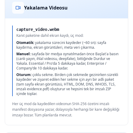
Yakalama Videosu
capture_video.webm
Kanıt paketine dahil ekran kaydı, üç mod:
Otomatik:
yakalama sürecini kaydeder (~60 sn): sayfa
kaydırma, ekran görüntüleri, meta veri çıkarma.
Manuel:
sayfada bir medya oynatılmadan önce Başlat'a basın
(canlı yayın, ihlal videosu, deepfake), bittiğinde Durdur ve
Yakala. Essential / Pro'da 5 dakikaya kadar, Enterprise /
Company'de 10 dakikaya kadar.
Oturum:
çoklu sekme. Birden çok sekmede gezinirken sürekli
kaydeder ve ziyaret edilen her sekme için ayrı bir adli paket
(tam sayfa ekran görüntüsü, HTML, DOM, DNS, WHOIS, TLS,
imzalı evidence.pdf) oluşturur ve hepsini tek bir imzalı ZIP
içinde toplar.
Her üç mod da kaydedilen videonun SHA-256 özetini imzalı
manifest dosyasına yazar, dolayısıyla herhangi bir kare değişikliği
imzayı bozar. Tüm planlarda mevcut.