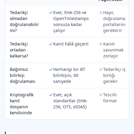
Tedarikçi
Evet, SHA-256 ve
Hayır,
olmadan
OpenTimestamps
doğrulama
doğrulanabilir
sonsuza kadar
portallarını
mi?
çalışır
gerektirir
Tedarikçi
Kanıt hâlâ geçerli
Kanıtı
ortadan
savunmak
kalkarsa?
zorlaşır
Bağımsız
Herhangi bir BT
Tedarikçi iş
bilirkişi
bilirkişisi, 60
birliği
doğrulaması
saniyede
gerekir
Kriptografik
Evet, açık
Tescilli
kanıt
standartlar (SHA-
format
dosyanın
256, OTS, eIDAS)
kendisinde