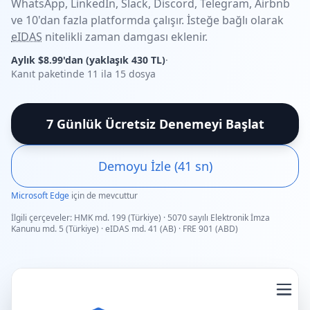
WhatsApp, LinkedIn, Slack, Discord, Telegram, Airbnb
ve 10'dan fazla platformda çalışır. İsteğe bağlı olarak
eIDAS
nitelikli zaman damgası eklenir.
Aylık $8.99'dan (yaklaşık 430 TL)
·
Kanıt paketinde 11 ila 15 dosya
7 Günlük Ücretsiz Denemeyi Başlat
Demoyu İzle (41 sn)
Microsoft Edge
için de mevcuttur
İlgili çerçeveler: HMK md. 199 (Türkiye) · 5070 sayılı Elektronik İmza
Kanunu md. 5 (Türkiye) · eIDAS md. 41 (AB) · FRE 901 (ABD)