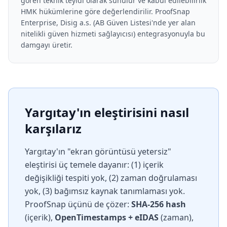
gören teknik teyidi olarak sunulur ve kabul edilebilirlik
HMK hükümlerine göre değerlendirilir. ProofSnap
Enterprise, Disig a.s. (AB Güven Listesi'nde yer alan
nitelikli güven hizmeti sağlayıcısı) entegrasyonuyla bu
damgayı üretir.
Yargıtay'ın eleştirisini nasıl
karşılarız
Yargıtay'ın "ekran görüntüsü yetersiz"
eleştirisi üç temele dayanır: (1) içerik
değişikliği tespiti yok, (2) zaman doğrulaması
yok, (3) bağımsız kaynak tanımlaması yok.
ProofSnap üçünü de çözer:
SHA-256 hash
(içerik),
OpenTimestamps + eIDAS
(zaman),