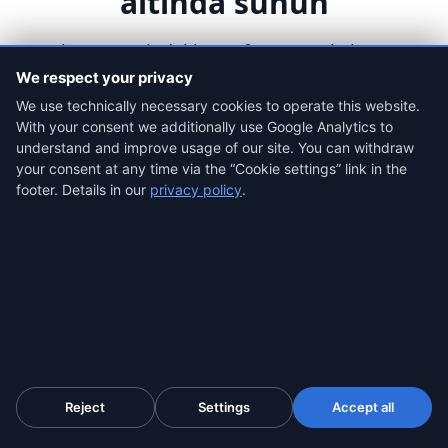
altında sunun
Her kanıt PDF'indeki ProofSnap markalamasını
kendi logonuz, kuruluş adınız ve marka
We respect your privacy
renginizle değiştirin. Kriptografik güvenceler
We use technically necessary cookies to operate this website.
With your consent we additionally use Google Analytics to
tamamen aynı kalır; yalnızca kapak, başlıklar ve
understand and improve usage of our site. You can withdraw
altbilgiler değişir.
your consent at any time via the “Cookie settings” link in the
footer. Details in our
privacy policy
.
Sizin logonuz, sizin renkleriniz
PNG veya SVG bir logo yükleyin, kuruluş adınızı
belirleyin ve bir marka rengi seçin. Her kanıt PDF'i,
Köken Sertifikası ve delil zinciri belgesi sizin
kimliğinizle oluşturulur.
Reject
7 Günlük Ücretsiz Denemeyi Başlat
Settings
Accept all