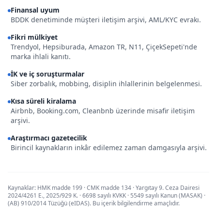
Finansal uyum
BDDK denetiminde müşteri iletişim arşivi, AML/KYC evrakı.
Fikri mülkiyet
Trendyol, Hepsiburada, Amazon TR, N11, ÇiçekSepeti'nde
marka ihlali kanıtı.
İK ve iç soruşturmalar
Siber zorbalık, mobbing, disiplin ihlallerinin belgelenmesi.
Kısa süreli kiralama
Airbnb, Booking.com, Cleanbnb üzerinde misafir iletişim
arşivi.
Araştırmacı gazetecilik
Birincil kaynakların inkâr edilemez zaman damgasıyla arşivi.
Kaynaklar: HMK madde 199 · CMK madde 134 · Yargıtay 9. Ceza Dairesi
2024/4261 E., 2025/929 K. · 6698 sayılı KVKK · 5549 sayılı Kanun (MASAK) ·
(AB) 910/2014 Tüzüğü (eIDAS). Bu içerik bilgilendirme amaçlıdır.