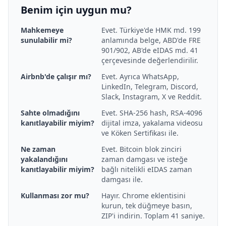
Benim için uygun mu?
Mahkemeye
Evet. Türkiye'de HMK md. 199
sunulabilir mi?
anlamında belge, ABD'de FRE
901/902, AB'de eIDAS md. 41
çerçevesinde değerlendirilir.
Airbnb'de çalışır mı?
Evet. Ayrıca WhatsApp,
LinkedIn, Telegram, Discord,
Slack, Instagram, X ve Reddit.
Sahte olmadığını
Evet. SHA-256 hash, RSA-4096
kanıtlayabilir miyim?
dijital imza, yakalama videosu
ve Köken Sertifikası ile.
Ne zaman
Evet. Bitcoin blok zinciri
yakalandığını
zaman damgası ve isteğe
kanıtlayabilir miyim?
bağlı nitelikli eIDAS zaman
damgası ile.
Kullanması zor mu?
Hayır. Chrome eklentisini
kurun, tek düğmeye basın,
ZIP'i indirin. Toplam 41 saniye.