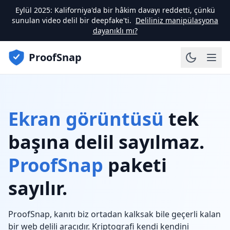
Eylül 2025:
Kaliforniya'da bir hâkim davayı reddetti, çünkü
sunulan video delil bir deepfake'ti.
Deliliniz manipülasyona
dayanıklı mı?
ProofSnap
Ekran görüntüsü
tek
başına delil sayılmaz.
ProofSnap
paketi
sayılır.
ProofSnap, kanıtı biz ortadan kalksak bile geçerli kalan
bir web delili aracıdır. Kriptografi kendi kendini