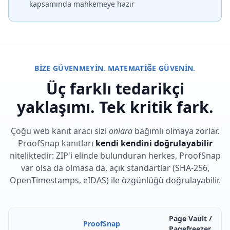
kapsamında mahkemeye hazır
BIZE GÜVENMEYIN. MATEMATIĞE GÜVENIN.
Üç farklı tedarikçi
yaklaşımı. Tek kritik fark.
Çoğu web kanıt aracı sizi
onlara
bağımlı olmaya zorlar.
ProofSnap kanıtları
kendi kendini doğrulayabilir
niteliktedir: ZIP'i elinde bulunduran herkes, ProofSnap
var olsa da olmasa da, açık standartlar (SHA-256,
OpenTimestamps, eIDAS) ile özgünlüğü doğrulayabilir.
Page Vault /
ProofSnap
Pagefreezer