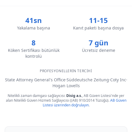
41sn
11-15
Yakalama başına
Kanıt paketi başına dosya
8
7 gün
Köken Sertifikası bütünlük
Ücretsiz deneme
kontrolü
PROFESYONELLERIN TERCIHI
State Attorney General's Office
·
Süddeutsche Zeitung
·
Coty Inc
·
Hogan Lovells
Nitelikli zaman damgası sağlayıcısı:
Disig a.s.
, AB Güven Listesi'nde yer
alan Nitelikli Güven Hizmeti Sağlayıcısı ((AB) 910/2014 Tüzüğü).
AB Güven
Listesi üzerinden doğrulayın
.