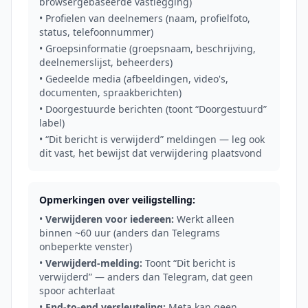
browsergebaseerde vastlegging)
• Profielen van deelnemers (naam, profielfoto,
status, telefoonnummer)
• Groepsinformatie (groepsnaam, beschrijving,
deelnemerslijst, beheerders)
• Gedeelde media (afbeeldingen, video's,
documenten, spraakberichten)
• Doorgestuurde berichten (toont “Doorgestuurd”
label)
• “Dit bericht is verwijderd” meldingen — leg ook
dit vast, het bewijst dat verwijdering plaatsvond
Opmerkingen over veiligstelling:
•
Verwijderen voor iedereen:
Werkt alleen
binnen ~60 uur (anders dan Telegrams
onbeperkte venster)
•
Verwijderd-melding:
Toont “Dit bericht is
verwijderd” — anders dan Telegram, dat geen
spoor achterlaat
•
End-to-end versleuteling:
Meta kan geen