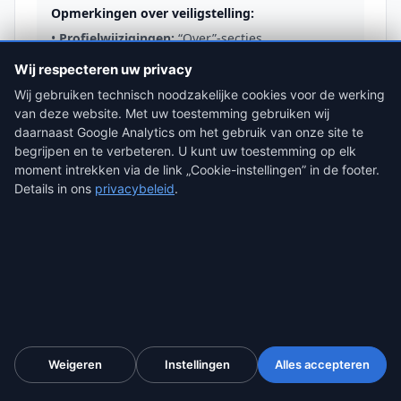
Opmerkingen over veiligstelling:
•
Profielwijzigingen:
“Over”-secties,
werkgeschiedenis en relatiestatus worden
Wij respecteren uw privacy
stilzwijgend overschreven zonder geschiedenis
Wij gebruiken technisch noodzakelijke cookies voor de werking
•
Bericht verwijdering:
Onmiddellijk, zonder
herstel
van deze website. Met uw toestemming gebruiken wij
daarnaast Google Analytics om het gebruik van onze site te
•
Groepen:
Beheerders kunnen leden
begrijpen en te verbeteren. U kunt uw toestemming op elk
verwijderen, inhoud wissen of de hele groep
moment intrekken via de link „Cookie-instellingen” in de footer.
sluiten
Details in ons
privacybeleid
.
•
Privacy-instellingen:
Berichten, vriendenlijsten
en profielinformatie kunnen op elk moment op
privé worden gezet
•
Juridisch proces:
Meta vereist geldig juridisch
verzoek; basisgegevens bij dagvaarding, inhoud
bij rechterlijk bevel
Nederland-specifiek:
Facebook-groepen spelen een rol bij
burengeschillen (VvE-conflicten, overlast),
Weigeren
Instellingen
Alles accepteren
consumentenfraude (nep-webshops gepromoot via
Facebook-advertenties) en familierecht. In voogdijzaken
worden Facebook-posts en -foto's gebruikt als bewijs van