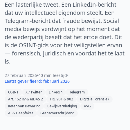
Een lasterlijke tweet. Een LinkedIn-bericht
dat uw intellectueel eigendom steelt. Een
Telegram-bericht dat fraude bewijst. Social
media bewijs verdwijnt op het moment dat
de wederpartij beseft dat het ertoe doet. Dit
is de OSINT-gids voor het veiligstellen ervan
— forensisch, juridisch en voordat het te laat
is.
27 februari 2026
•
40 min leestijd
•
Laatst geverifieerd: februari 2026
OSINT
X / Twitter
LinkedIn
Telegram
Art. 152 Rv & eIDAS 2
FRE 901 & 902
Digitale Forensiek
Keten van Bewaring
Bewijsvernietiging
AVG
AI & Deepfakes
Grensoverschrijdend