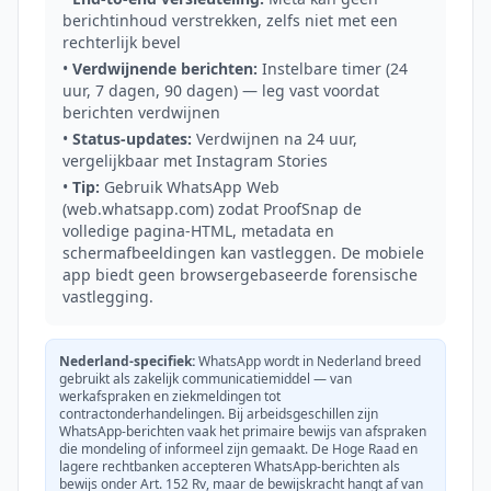
berichtinhoud verstrekken, zelfs niet met een
rechterlijk bevel
•
Verdwijnende berichten:
Instelbare timer (24
uur, 7 dagen, 90 dagen) — leg vast voordat
berichten verdwijnen
•
Status-updates:
Verdwijnen na 24 uur,
vergelijkbaar met Instagram Stories
•
Tip:
Gebruik WhatsApp Web
(web.whatsapp.com) zodat ProofSnap de
volledige pagina-HTML, metadata en
schermafbeeldingen kan vastleggen. De mobiele
app biedt geen browsergebaseerde forensische
vastlegging.
Nederland-specifiek:
WhatsApp wordt in Nederland breed
gebruikt als zakelijk communicatiemiddel — van
werkafspraken en ziekmeldingen tot
contractonderhandelingen. Bij arbeidsgeschillen zijn
WhatsApp-berichten vaak het primaire bewijs van afspraken
die mondeling of informeel zijn gemaakt. De Hoge Raad en
lagere rechtbanken accepteren WhatsApp-berichten als
bewijs onder Art. 152 Rv, maar de bewijskracht hangt af van