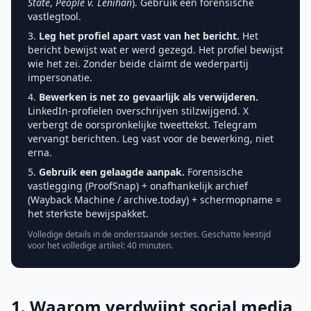
State
,
People v. Lenihan
). Gebruik een forensische
vastlegtool.
Leg het profiel apart vast van het bericht.
Het
bericht bewijst wat er werd gezegd. Het profiel bewijst
wie het zei. Zonder beide claimt de wederpartij
impersonatie.
Bewerken is net zo gevaarlijk als verwijderen.
LinkedIn-profielen overschrijven stilzwijgend. X
verbergt de oorspronkelijke tweettekst. Telegram
vervangt berichten. Leg vast voor de bewerking, niet
erna.
Gebruik een gelaagde aanpak.
Forensische
vastlegging (ProofSnap) + onafhankelijk archief
(Wayback Machine / archive.today) + schermopname =
het sterkste bewijspakket.
Volledige details in de onderstaande secties. Geschatte leestijd
voor het volledige artikel: 40 minuten.
1. Waarom verdwijnt social media