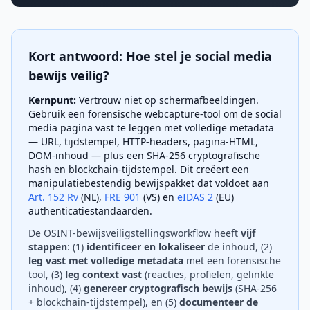
Kort antwoord: Hoe stel je social media
bewijs veilig?
Kernpunt:
Vertrouw niet op schermafbeeldingen.
Gebruik een forensische webcapture-tool om de social
media pagina vast te leggen met volledige metadata
— URL, tijdstempel, HTTP-headers, pagina-HTML,
DOM-inhoud — plus een SHA-256 cryptografische
hash en blockchain-tijdstempel. Dit creëert een
manipulatiebestendig bewijspakket dat voldoet aan
Art. 152 Rv
(NL),
FRE 901
(VS) en
eIDAS 2
(EU)
authenticatiestandaarden.
De OSINT-bewijsveiligstellingsworkflow heeft
vijf
stappen
: (1)
identificeer en lokaliseer
de inhoud, (2)
leg vast met volledige metadata
met een forensische
tool, (3)
leg context vast
(reacties, profielen, gelinkte
inhoud), (4)
genereer cryptografisch bewijs
(SHA-256
+ blockchain-tijdstempel), en (5)
documenteer de