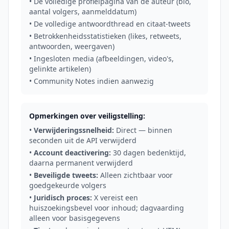
• De volledige profielpagina van de auteur (bio,
aantal volgers, aanmelddatum)
• De volledige antwoordthread en citaat-tweets
• Betrokkenheidsstatistieken (likes, retweets,
antwoorden, weergaven)
• Ingesloten media (afbeeldingen, video's,
gelinkte artikelen)
• Community Notes indien aanwezig
Opmerkingen over veiligstelling:
•
Verwijderingssnelheid:
Direct — binnen
seconden uit de API verwijderd
•
Account deactivering:
30 dagen bedenktijd,
daarna permanent verwijderd
•
Beveiligde tweets:
Alleen zichtbaar voor
goedgekeurde volgers
•
Juridisch proces:
X vereist een
huiszoekingsbevel voor inhoud; dagvaarding
alleen voor basisgegevens