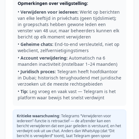
Opmerkingen over veiligstelling:
•
Verwijderen voor iedereen:
Werkt op berichten
van elke leeftijd in privéchats (geen tijdslimiet);
in groepschats hebben gewone leden een
venster van 48 uur, maar beheerders kunnen elk
bericht op elk moment verwijderen
•
Geheime chats:
End-to-end versleuteld, niet op
webclient, zelfvernietigingstimers
•
Account verwijdering:
Automatisch na 6
maanden inactiviteit (instelbaar 1–24 maanden)
•
Juridisch proces:
Telegram heeft hoofdkantoor
in Dubai; historisch terughoudend met juridische
verzoeken uit de meeste rechtsgebieden
•
Tip:
Leg vroeg en vaak vast — Telegram is het
platform waar bewijs het snelst verdwijnt
Kritieke waarschuwing:
Telegrams “Verwijderen voor
iedereen”-functie is retroactief — de afzender kan een
bericht verwijderen dat een jaar geleden is verstuurd, en het
verdwijnt ook uit uw chat. Anders dan WhatsApp (dat “Dit
bericht is verwijderd” toont), laat Telegram geen spoor