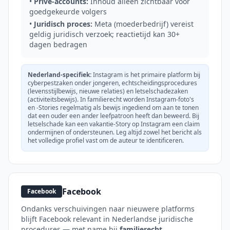
•
Privé-accounts:
Inhoud alleen zichtbaar voor
goedgekeurde volgers
•
Juridisch proces:
Meta (moederbedrijf) vereist
geldig juridisch verzoek; reactietijd kan 30+
dagen bedragen
Nederland-specifiek:
Instagram is het primaire platform bij
cyberpestzaken onder jongeren, echtscheidingsprocedures
(levensstijlbewijs, nieuwe relaties) en letselschadezaken
(activiteitsbewijs). In familierecht worden Instagram-foto's
en -Stories regelmatig als bewijs ingediend om aan te tonen
dat een ouder een ander leefpatroon heeft dan beweerd. Bij
letselschade kan een vakantie-Story op Instagram een claim
ondermijnen of ondersteunen. Leg altijd zowel het bericht als
het volledige profiel vast om de auteur te identificeren.
Facebook
Facebook
Ondanks verschuivingen naar nieuwere platforms
blijft Facebook relevant in Nederlandse juridische
procedures — met name bij
familierecht,