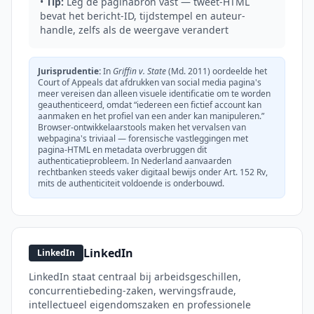
•
Tip:
Leg de paginabron vast — tweet-HTML
bevat het bericht-ID, tijdstempel en auteur-
handle, zelfs als de weergave verandert
Jurisprudentie:
In
Griffin v. State
(Md. 2011) oordeelde het
Court of Appeals dat afdrukken van social media pagina's
meer vereisen dan alleen visuele identificatie om te worden
geauthenticeerd, omdat “iedereen een fictief account kan
aanmaken en het profiel van een ander kan manipuleren.”
Browser-ontwikkelaarstools maken het vervalsen van
webpagina's triviaal — forensische vastleggingen met
pagina-HTML en metadata overbruggen dit
authenticatieprobleem. In Nederland aanvaarden
rechtbanken steeds vaker digitaal bewijs onder Art. 152 Rv,
mits de authenticiteit voldoende is onderbouwd.
LinkedIn
LinkedIn
LinkedIn staat centraal bij arbeidsgeschillen,
concurrentiebeding-zaken, wervingsfraude,
intellectueel eigendomszaken en professionele