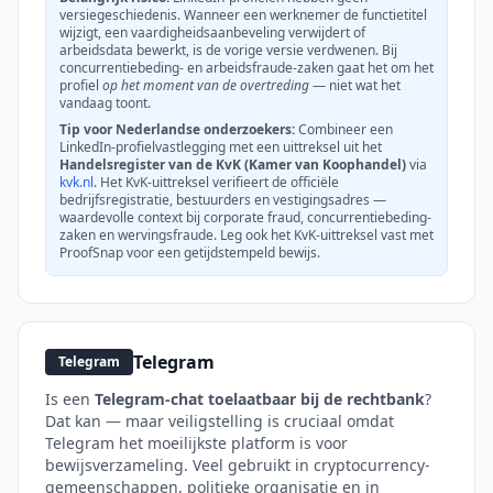
versiegeschiedenis. Wanneer een werknemer de functietitel
wijzigt, een vaardigheidsaanbeveling verwijdert of
arbeidsdata bewerkt, is de vorige versie verdwenen. Bij
concurrentiebeding- en arbeidsfraude-zaken gaat het om het
profiel
op het moment van de overtreding
— niet wat het
vandaag toont.
Tip voor Nederlandse onderzoekers:
Combineer een
LinkedIn-profielvastlegging met een uittreksel uit het
Handelsregister van de KvK (Kamer van Koophandel)
via
kvk.nl
. Het KvK-uittreksel verifieert de officiële
bedrijfsregistratie, bestuurders en vestigingsadres —
waardevolle context bij corporate fraud, concurrentiebeding-
zaken en wervingsfraude. Leg ook het KvK-uittreksel vast met
ProofSnap voor een getijdstempeld bewijs.
Telegram
Telegram
Is een
Telegram-chat toelaatbaar bij de rechtbank
?
Dat kan — maar veiligstelling is cruciaal omdat
Telegram het moeilijkste platform is voor
bewijsverzameling. Veel gebruikt in cryptocurrency-
gemeenschappen, politieke organisatie en in