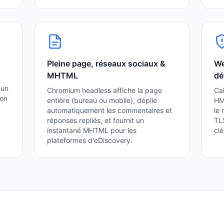
Pleine page, réseaux sociaux &
We
MHTML
dé
 un
Chromium headless affiche la page
Ca
son
entière (bureau ou mobile), déplie
HM
automatiquement les commentaires et
le 
réponses repliés, et fournit un
TLS
instantané MHTML pour les
clé
plateformes d'eDiscovery.