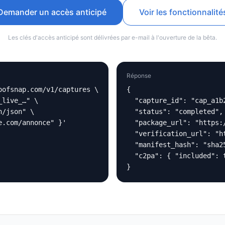
Demander un accès anticipé
Voir les fonctionnalité
Les clés d'accès anticipé sont délivrées par e-mail à l'ouverture de la bêta.
Réponse
ofsnap.com/v1/captures \

{

live_…" \

  "capture_id": "cap_a1b2
/json" \

  "status": "completed",

e.com/annonce" }'
  "package_url": "https:
  "verification_url": "h
  "manifest_hash": "sha25
  "c2pa": { "included": t
}