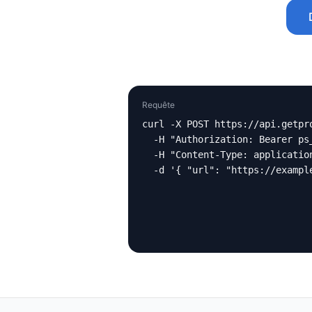
Requête
curl -X POST https://api.getpro
  -H "Authorization: Bearer ps_
  -H "Content-Type: application
  -d '{ "url": "https://exampl