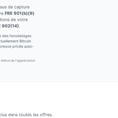
sus de capture
uve
FRE 901(b)(9)
tions de votre
 902(14)
.
 des horodatages
ctuellement Bitcoin
preuve privée auto-
 relève de l'appréciation
us dans toutes les offres.