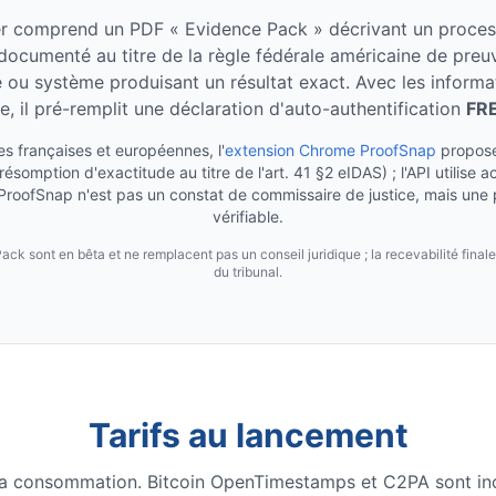
r comprend un PDF « Evidence Pack » décrivant un proces
 documenté au titre de la règle fédérale américaine de pre
ou système produisant un résultat exact. Avec les informa
e, il pré-remplit une déclaration d'auto-authentification
FRE
s françaises et européennes, l'
extension Chrome ProofSnap
propose
résomption d'exactitude au titre de l'art. 41 §2 eIDAS) ; l'API utilise a
oofSnap n'est pas un constat de commissaire de justice, mais une 
vérifiable.
k sont en bêta et ne remplacent pas un conseil juridique ; la recevabilité finale
du tribunal.
Tarifs au lancement
 la consommation. Bitcoin OpenTimestamps et C2PA sont incl