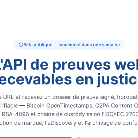
Bêta publique — lancement dans une semaine
L'API de preuves we
ecevables en justi
 URL et recevez un dossier de preuve signé, horodaté
érifiable — Bitcoin OpenTimestamps, C2PA Content Cr
 RSA-4096 et chaîne de custody selon l'ISO/IEC 2703
ction de marque, l'eDiscovery et l'archivage de confo