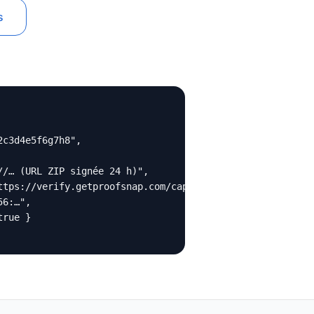
s
c3d4e5f6g7h8",

//… (URL ZIP signée 24 h)",

ttps://verify.getproofsnap.com/cap_…",

6:…",

rue }
