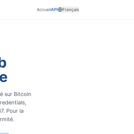
Accueil
API
Français
b
ce
 sur Bitcoin
edentials,
7. Pour la
rmité.