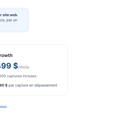
ar site web
.
ce, par un
rowth
499 $
/mois
000 captures incluses.
40 $
par capture en dépassement
nous
.