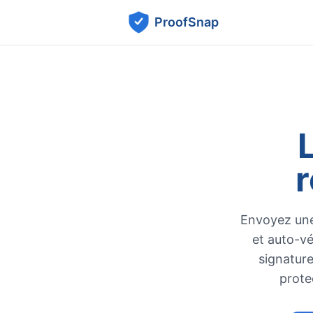
ProofSnap
r
Envoyez une
et auto-v
signature
prote