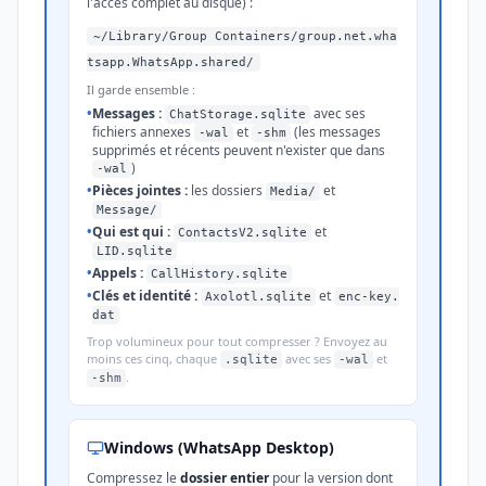
l'accès complet au disque) :
~/Library/Group Containers/group.net.wha
tsapp.WhatsApp.shared/
Il garde ensemble :
•
Messages :
avec ses
ChatStorage.sqlite
fichiers annexes
et
(les messages
-wal
-shm
supprimés et récents peuvent n'exister que dans
)
-wal
•
Pièces jointes :
les dossiers
et
Media/
Message/
•
Qui est qui :
et
ContactsV2.sqlite
LID.sqlite
•
Appels :
CallHistory.sqlite
•
Clés et identité :
et
Axolotl.sqlite
enc-key.
dat
Trop volumineux pour tout compresser ? Envoyez au
moins ces cinq, chaque
avec ses
et
.sqlite
-wal
.
-shm
Windows (WhatsApp Desktop)
Compressez le
dossier entier
pour la version dont