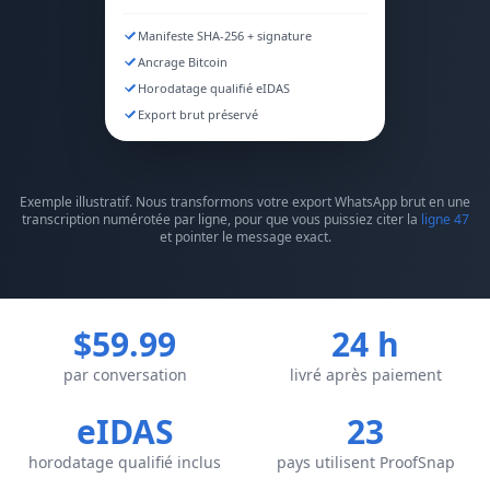
Manifeste SHA-256 + signature
Ancrage Bitcoin
Horodatage qualifié eIDAS
Export brut préservé
Exemple illustratif. Nous transformons votre export WhatsApp brut en une
transcription numérotée par ligne, pour que vous puissiez citer la
ligne 47
et pointer le message exact.
$59.99
24 h
par conversation
livré après paiement
eIDAS
23
horodatage qualifié inclus
pays utilisent ProofSnap