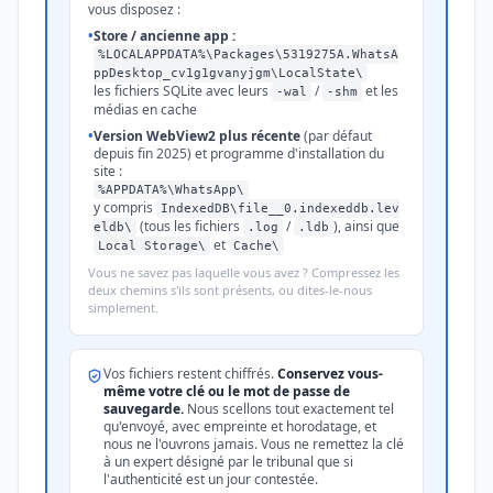
vous disposez :
•
Store / ancienne app :
%LOCALAPPDATA%\Packages\5319275A.WhatsA
ppDesktop_cv1g1gvanyjgm\LocalState\
les fichiers SQLite avec leurs
/
et les
-wal
-shm
médias en cache
•
Version WebView2 plus récente
(par défaut
depuis fin 2025) et programme d'installation du
site :
%APPDATA%\WhatsApp\
y compris
IndexedDB\file__0.indexeddb.lev
(tous les fichiers
/
), ainsi que
eldb\
.log
.ldb
et
Local Storage\
Cache\
Vous ne savez pas laquelle vous avez ? Compressez les
deux chemins s'ils sont présents, ou dites-le-nous
simplement.
Vos fichiers restent chiffrés.
Conservez vous-
même votre clé ou le mot de passe de
sauvegarde.
Nous scellons tout exactement tel
qu'envoyé, avec empreinte et horodatage, et
nous ne l'ouvrons jamais. Vous ne remettez la clé
à un expert désigné par le tribunal que si
l'authenticité est un jour contestée.