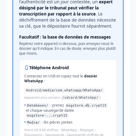
l'authenticité est un jour contestée, un
expert
désigné par le tribunal peut vérifier la
transcription par rapport à la source
. Le
déchiffrement de la base de données nécessite
sa clé, que le dépositaire fournit séparément.
Facultatif : la base de données de messages
Repérez votre appareil ci-dessous, puis envoyez-nous le
dossier qu'il indique. En cas de doute, envoyez plus plutôt
que moins.
Téléphone Android
Connectez en USB et copiez tout le
dossier
WhatsApp
:
Android/media/com.whatsapp/WhatsApp/
(appareils plus anciens
)
/sdcard/WhatsApp/
•
: prenez
Databases/
msgstore.db.crypt15
et chaque sauvegarde datée
msgstore-...crypt15
•
: les pièces jointes
Media/
Votre clé à 64 chiffres : WhatsApp › Réglages ›
Discussions › Sauvegarde › Sauvegarde chiffrée de