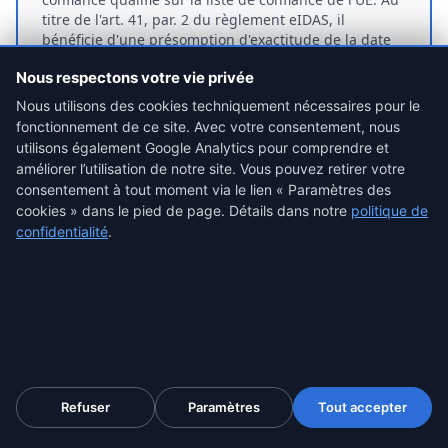
titre de l'art. 41, par. 2 du règlement eIDAS, il
bénéficie d'une présomption d'exactitude de la date
et d'intégrité des données : c'est à la partie adverse
Nous respectons votre vie privée
de la renverser.
Nous utilisons des cookies techniquement nécessaires pour le
fonctionnement de ce site. Avec votre consentement, nous
utilisons également Google Analytics pour comprendre et
améliorer l’utilisation de notre site. Vous pouvez retirer votre
consentement à tout moment via le lien « Paramètres des
Positionnement honnête (c'est important)
cookies » dans le pied de page. Détails dans notre
politique de
Ce que la certification prouve
confidentialité
.
L'export existait dans cet état exact au plus tard au
moment de l'horodatage.
Il n'a pas été modifié depuis qu'il a été scellé.
L'export brut est préservé pour un examen ultérieur
par un expert.
Ce qu'elle ne fait pas
Refuser
Paramètres
Tout accepter
Certifier votre discussion · $59.99
Elle ne prouve pas qui a écrit tel message.
C'est une conservation vérifiable, pas une