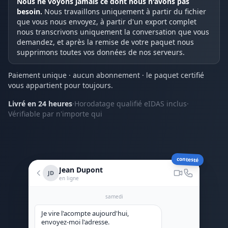
Nous ne voyons jamais ce dont nous n'avons pas
besoin.
Nous travaillons uniquement à partir du fichier
que vous nous envoyez, à partir d'un export complet
nous transcrivons uniquement la conversation que vous
demandez, et après la remise de votre paquet nous
supprimons toutes vos données de nos serveurs.
Paiement unique · aucun abonnement · le paquet certifié
vous appartient pour toujours.
Livré en 24 heures
·
Horodatage qualifié eIDAS inclus
·
Vérifiable par n'importe qui
contesté
Jean Dupont
JD
en ligne
samedi
Je vire l'acompte aujourd'hui,
envoyez-moi l'adresse.