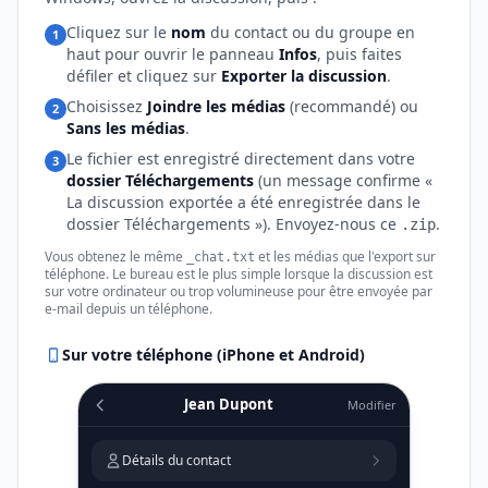
Cliquez sur le
nom
du contact ou du groupe en
1
haut pour ouvrir le panneau
Infos
, puis faites
défiler et cliquez sur
Exporter la discussion
.
Choisissez
Joindre les médias
(recommandé) ou
2
Sans les médias
.
Le fichier est enregistré directement dans votre
3
dossier Téléchargements
(un message confirme «
La discussion exportée a été enregistrée dans le
dossier Téléchargements »). Envoyez-nous ce
.
.zip
Vous obtenez le même
et les médias que l'export sur
_chat.txt
téléphone. Le bureau est le plus simple lorsque la discussion est
sur votre ordinateur ou trop volumineuse pour être envoyée par
e-mail depuis un téléphone.
Sur votre téléphone (iPhone et Android)
Jean Dupont
Modifier
Détails du contact