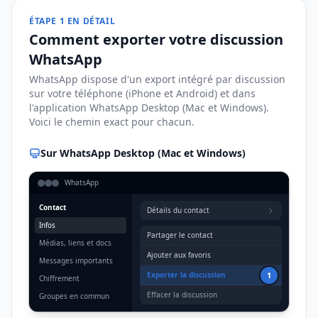
ÉTAPE 1 EN DÉTAIL
Comment exporter votre discussion
WhatsApp
WhatsApp dispose d'un export intégré par discussion
sur votre téléphone (iPhone et Android) et dans
l'application WhatsApp Desktop (Mac et Windows).
Voici le chemin exact pour chacun.
Sur WhatsApp Desktop (Mac et Windows)
WhatsApp
Contact
Détails du contact
Infos
Partager le contact
Médias, liens et docs
Ajouter aux favoris
Messages importants
1
Exporter la discussion
Chiffrement
Effacer la discussion
Groupes en commun