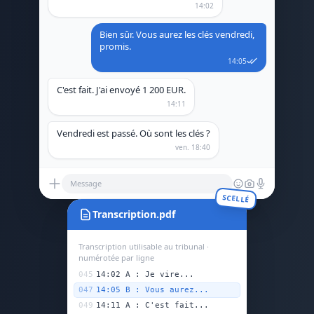
14:02
Bien sûr. Vous aurez les clés vendredi,
promis.
14:05
C'est fait. J'ai envoyé 1 200 EUR.
14:11
Vendredi est passé. Où sont les clés ?
ven. 18:40
Message
SCELLÉ
Transcription.pdf
Transcription utilisable au tribunal ·
numérotée par ligne
045
14:02 A : Je vire...
047
14:05 B : Vous aurez...
049
14:11 A : C'est fait...