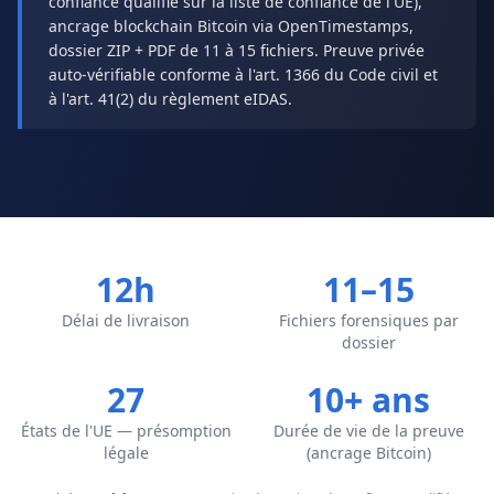
confiance qualifié sur la liste de confiance de l'UE),
ancrage blockchain Bitcoin via OpenTimestamps,
dossier ZIP + PDF de 11 à 15 fichiers. Preuve privée
auto-vérifiable conforme à l'art. 1366 du Code civil et
à l'art. 41(2) du règlement eIDAS.
12h
11–15
Délai de livraison
Fichiers forensiques par
dossier
27
10+ ans
États de l'UE — présomption
Durée de vie de la preuve
légale
(ancrage Bitcoin)