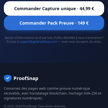
Commander Capture unique · 44,99 €
Commander Pack Preuve · 149 €
Besoin d'informations ou d'une liste d'URLs détaillée à nous transmettre ?
Écrivez à
support@getproofsnap.com
— nous nous occupons du reste.
ProofSnap
Conservez des pages web comme preuve numérique
recevable, avec horodatage blockchain, hachage SHA-256 et
signatures numériques.
©
2025
–
2026
ProofSnap. Tous droits réservés.