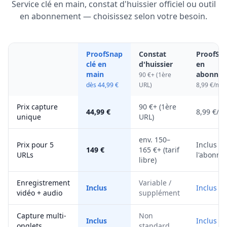
Service clé en main, constat d'huissier officiel ou outil
en abonnement — choisissez selon votre besoin.
ProofSnap
Constat
ProofSn
clé en
d'huissier
en
Critère
main
abonne
90 €+ (1ère
dès 44,99 €
URL)
8,99 €/moi
Prix capture
90 €+ (1ère
44,99 €
8,99 €/m
unique
URL)
env. 150–
Prix pour 5
Inclus d
149 €
165 €+ (tarif
URLs
l'abonn
libre)
Enregistrement
Variable /
Inclus
Inclus
vidéo + audio
supplément
Capture multi-
Non
Inclus
Inclus
onglets
standard