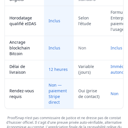
Formule
Horodatage
Selon
Enterpri
Inclus
qualifié eIDAS
l'étude
paiement
l'usage
Ancrage
blockchain
Inclus
Non
Inclus
Bitcoin
Délai de
Variable
Immédiat
12 heures
livraison
(jours)
autonomi
Non —
Rendez-vous
paiement
Oui (prise
Non
requis
Stripe
de contact)
direct
ProofSnap n'est pas commissaire de justice et ne dresse pas de constat
d'huissier officiel. Il s'agit d'une preuve privée auto-vérifiable, alternative
économique au constat. L'appréciation finale de la recevabilité relève du