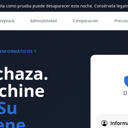
ita como prueba puede desaparecer esta noche. Consérvela legal
Wayback
Admisibilidad
Comparación
Precios
 INFORMÁTICOS Y
chaza.
chine
Su
ene