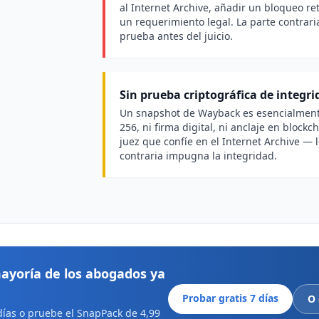
al Internet Archive, añadir un bloqueo re
un requerimiento legal. La parte contrar
prueba antes del juicio.
Sin prueba criptográfica de integri
Un snapshot de Wayback es esencialment
256, ni firma digital, ni anclaje en blockch
juez que confíe en el Internet Archive — 
contraria impugna la integridad.
ayoría de los abogados ya
Probar gratis 7 días
O
días o pruebe el SnapPack de 4,99