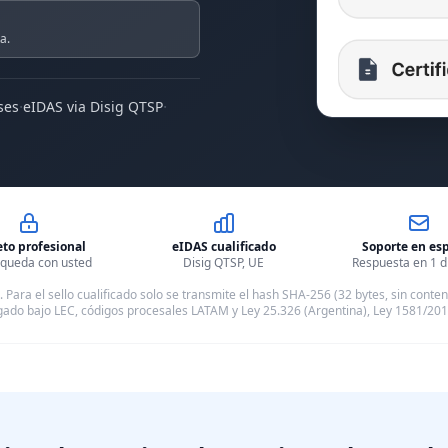
a.
·
·
ses
eIDAS via Disig QTSP
eto profesional
eIDAS cualificado
Soporte en es
P queda con usted
Disig QTSP, UE
Respuesta en 1 dí
Para el sello cualificado solo se transmite el hash SHA-256 (32 bytes, sin conten
gado bajo LEC, códigos procesales LATAM y Ley 25.326 (Argentina), Ley 1581/2012