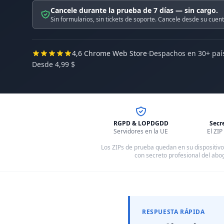
Cancele durante la prueba de 7 días — sin cargo.
Sin formularios, sin tickets de soporte. Cancele desde su cuent
·
4,6 Chrome Web Store
Despachos en 30+ paí
Desde 4,99 $
RGPD & LOPDGDD
Secr
Servidores en la UE
El ZI
Los ZIPs de prueba quedan en su dispositivo. 
con secreto profesional del abo
RESPUESTA RÁPIDA