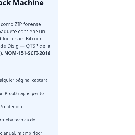
yback Machine
 como ZIP forense
 paquete contiene un
 blockchain Bitcoin
de Disig — QTSP de la
),
NOM-151-SCFI-2016
ualquier página, captura
 ProofSnap el perito
s/contenido
prueba técnica de
to anual, mismo rigor