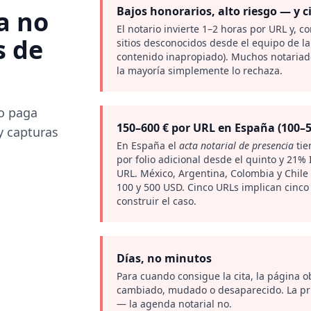
Bajos honorarios, alto riesgo — y 
a no
El notario invierte 1–2 horas por URL y, c
s de
sitios desconocidos desde el equipo de la
contenido inapropiado). Muchos notariad
la mayoría simplemente lo rechaza.
o paga
150–600 € por URL en España (100–
 y capturas
En España el
acta notarial de presencia
tie
por folio adicional desde el quinto y 21%
URL. México, Argentina, Colombia y Chile
100 y 500 USD. Cinco URLs implican cinco 
construir el caso.
Días, no minutos
Para cuando consigue la cita, la página 
cambiado, mudado o desaparecido. La pru
— la agenda notarial no.