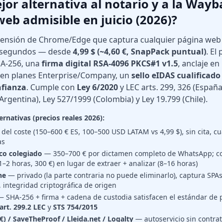
ejor alternativa al notario y a la Wa
eb admisible en juicio (2026)?
tensión de Chrome/Edge que captura cualquier página web
1 segundos — desde
4,99 $ (~4,60 €, SnapPack puntual)
. El
HA-256, una
firma digital RSA-4096 PKCS#1 v1.5
, anclaje en
 en planes Enterprise/Company, un
sello eIDAS cualificado
nfianza
. Cumple con
Ley 6/2020
y LEC arts. 299, 326 (España
Argentina), Ley 527/1999 (Colombia) y Ley 19.799 (Chile).
ernativas (precios reales 2026):
el coste (150–600 € ES, 100–500 USD LATAM vs 4,99 $), sin cita, c
as
ico colegiado
— 350–700 € por dictamen completo de WhatsApp; con
(1–2 horas, 300 €) en lugar de extraer + analizar (8–16 horas)
ne
— privado (la parte contraria no puede eliminarlo), captura SPA
integridad criptográfica de origen
 SHA-256 + firma + cadena de custodia satisfacen el estándar de 
art. 299.2 LEC
y
STS 754/2015
€) / SaveTheProof / Lleida.net / Logalty
— autoservicio sin contra