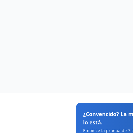
¿Convencido? La m
lo está.
Empiece la prueba de 7 