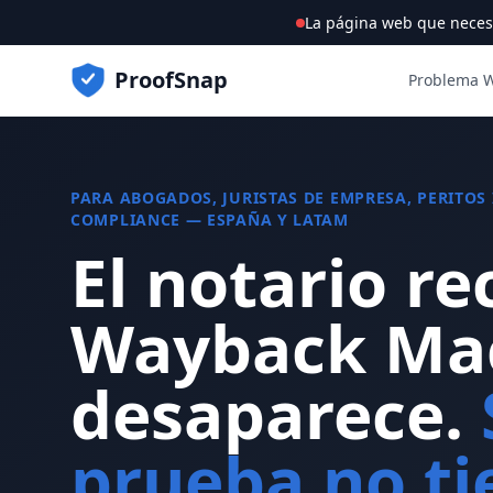
La página web que neces
ProofSnap
Problema 
PARA ABOGADOS, JURISTAS DE EMPRESA, PERITOS
COMPLIANCE — ESPAÑA Y LATAM
El notario re
Wayback Ma
desaparece.
prueba no ti