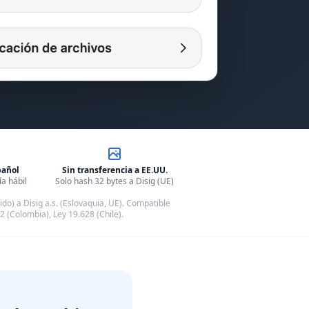
pañol
Sin transferencia a EE.UU.
a hábil
Solo hash 32 bytes a Disig (UE)
ido) a Disig a.s. (Eslovaquia, UE). Compatible
 (Colombia), Ley 19.628 (Chile).