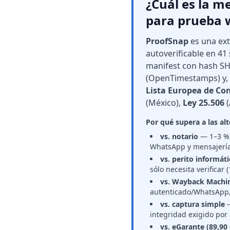
¿Cuál es la m
para prueba w
ProofSnap
es una ex
autoverificable en 4
manifest con hash S
(OpenTimestamps) y,
Lista Europea de Co
(México),
Ley 25.506
(
Por qué supera a las alt
vs. notario
— 1–3 % d
WhatsApp y mensajerí
vs. perito informát
sólo necesita verificar 
vs. Wayback Machi
autenticado/WhatsApp, 
vs. captura simple
—
integridad exigido por
vs. eGarante (89,90 