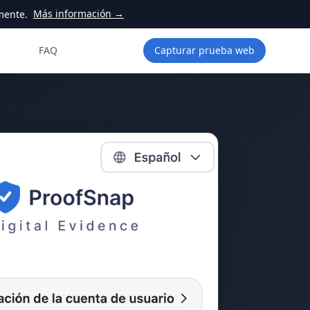
Más información →
mente.
FAQ
Capturar prueba web