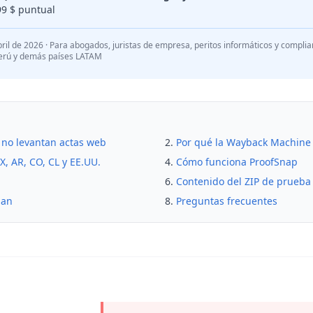
99 $ puntual
bril de 2026
· Para abogados, juristas de empresa, peritos informáticos y compli
Perú y demás países LATAM
a no levantan actas web
Por qué la Wayback Machine f
X, AR, CO, CL y EE.UU.
Cómo funciona ProofSnap
Contenido del ZIP de prueba 
lan
Preguntas frecuentes